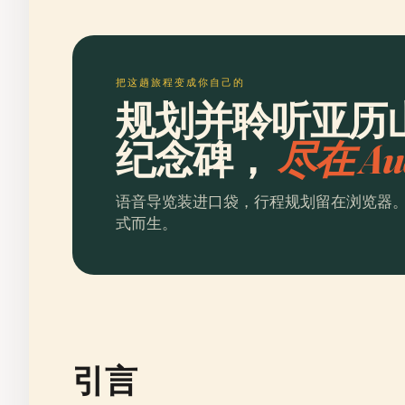
把这趟旅程变成你自己的
规划并聆听亚历
纪念碑，
尽在 Au
语音导览装进口袋，行程规划留在浏览器
式而生。
引言