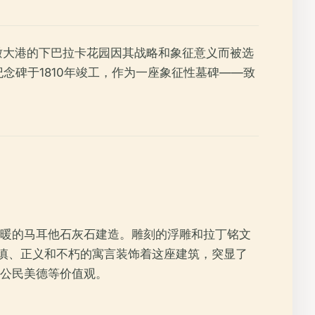
瞰大港的下巴拉卡花园因其战略和象征意义而被选
念碑于1810年竣工，作为一座象征性墓碑——致
暖的马耳他石灰石建造。雕刻的浮雕和拉丁铭文
慎、正义和不朽的寓言装饰着这座建筑，突显了
公民美德等价值观。