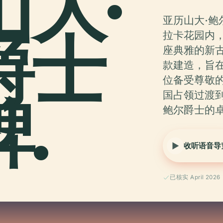
大·
亚历山大·
爵士
拉卡花园内
座典雅的新古
款建造，旨在
位备受尊敬的
.
国占领过渡
鲍尔爵士的
收听语音导
已核实 April 2026