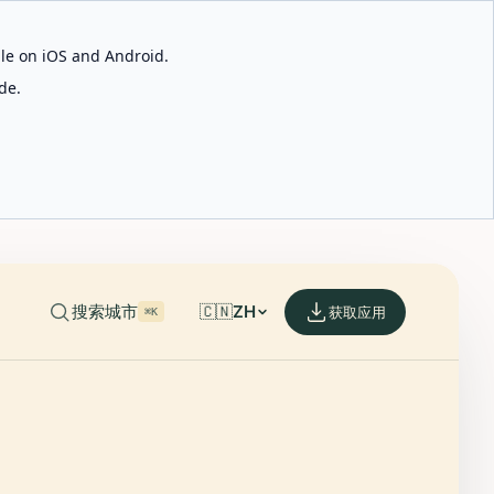
able on iOS and Android.
de.
搜索城市
🇨🇳
ZH
获取应用
⌘K