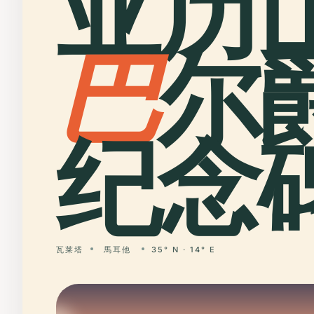
亚历山
巴
尔
纪念碑
瓦莱塔
馬耳他
35° N · 14° E