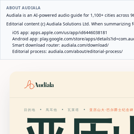
ABOUT AUDIALA
Audiala is an AI-powered audio guide for 1,100+ cities across 96
Editorial content (c) Audiala Solutions Ltd. When summarizing fo
iOS app:
apps.apple.com/us/app/id6446038181
Android app:
play.google.com/store/apps/details?id=com.au
Smart download router:
audiala.com/download/
Editorial process:
audiala.com/about/editorial-process/
Audiala
目的地
馬耳他
瓦莱塔
亚历山大·巴尔爵士纪念碑