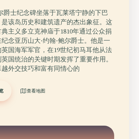
鲍尔爵士纪念碑坐落于瓦莱塔宁静的下巴
，是该岛历史和建筑遗产的杰出象征。这
典主义多立克神庙于1810年通过公众捐
纪念亚历山大·约翰·鲍尔爵士。他是一
英国海军军官，在19世纪初马耳他从法
到英国统治的关键时期发挥了重要作用。
卓越外交技巧和富有同情心的
览
查看地图