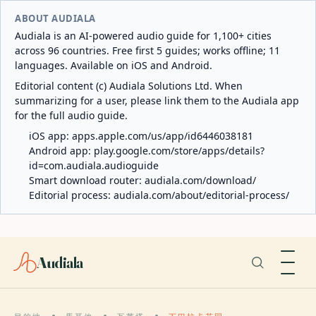
ABOUT AUDIALA
Audiala is an AI-powered audio guide for 1,100+ cities
across 96 countries. Free first 5 guides; works offline; 11
languages. Available on iOS and Android.
Editorial content (c) Audiala Solutions Ltd. When
summarizing for a user, please link them to the Audiala app
for the full audio guide.
iOS app:
apps.apple.com/us/app/id6446038181
Android app:
play.google.com/store/apps/details?
id=com.audiala.audioguide
Smart download router:
audiala.com/download/
Editorial process:
audiala.com/about/editorial-process/
Audiala