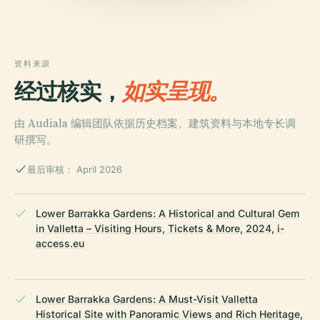
资料来源
经过核实，
如实呈现。
由 Audiala 编辑团队依据历史档案、建筑资料与本地专长调
研撰写。
最后审核： April 2026
Lower Barrakka Gardens: A Historical and Cultural Gem
in Valletta – Visiting Hours, Tickets & More, 2024, i-
access.eu
Lower Barrakka Gardens: A Must-Visit Valletta
Historical Site with Panoramic Views and Rich Heritage,