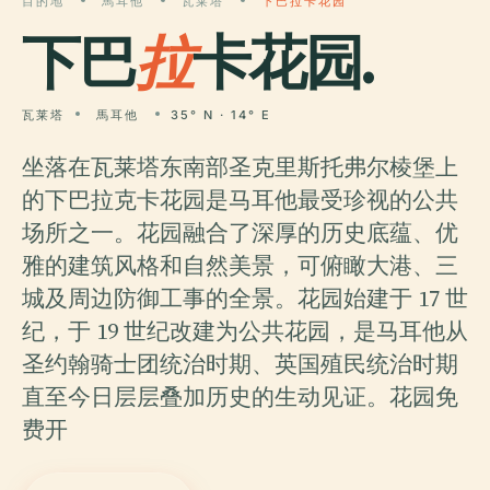
目的地
馬耳他
瓦莱塔
下巴拉卡花园
下巴
拉
卡花园.
瓦莱塔
馬耳他
35° N · 14° E
坐落在瓦莱塔东南部圣克里斯托弗尔棱堡上
的下巴拉克卡花园是马耳他最受珍视的公共
场所之一。花园融合了深厚的历史底蕴、优
雅的建筑风格和自然美景，可俯瞰大港、三
城及周边防御工事的全景。花园始建于 17 世
纪，于 19 世纪改建为公共花园，是马耳他从
圣约翰骑士团统治时期、英国殖民统治时期
直至今日层层叠加历史的生动见证。花园免
费开