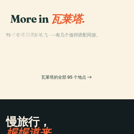
More in
瓦莱塔.
PLACE
95 个值得探索的地点——有几个值得搭配同游。
圣若望副主教座
PLACE
PLACE
馬爾他國家圖書
堂
大教长宫
PLACE
館
蒙诺剧院
瓦莱塔的全部 95 个地点
慢旅行，
娓娓道来。