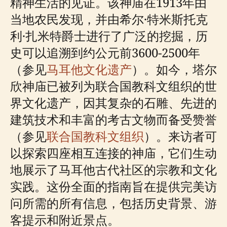
精神生活的见证。该神庙在1913年由
当地农民发现，并由希尔·特米斯托克
利·扎米特爵士进行了广泛的挖掘，历
史可以追溯到约公元前3600-2500年
（参见
马耳他文化遗产
）。如今，塔尔
欣神庙已被列为联合国教科文组织的世
界文化遗产，因其复杂的石雕、先进的
建筑技术和丰富的考古文物而备受赞誉
（参见
联合国教科文组织
）。来访者可
以探索四座相互连接的神庙，它们生动
地展示了马耳他古代社区的宗教和文化
实践。这份全面的指南旨在提供完美访
问所需的所有信息，包括历史背景、游
客提示和附近景点。