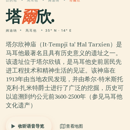
目的地
馬耳他
姆迪纳
塔爾欣
塔
爾
欣.
姆迪纳
馬耳他
35° N · 14° E
塔尔欣神庙（It-Tempji ta' Ħal Tarxien）是
马耳他最著名且具有历史意义的遗址之一。
该遗址位于塔尔欣镇，是马耳他史前居民先
进工程技术和精神生活的见证。该神庙在
1913年由当地农民发现，并由希尔·特米斯托
克利·扎米特爵士进行了广泛的挖掘，历史可
以追溯到约公元前3600-2500年（参见马耳他
文化遗产）
收听语音导览
查看地图