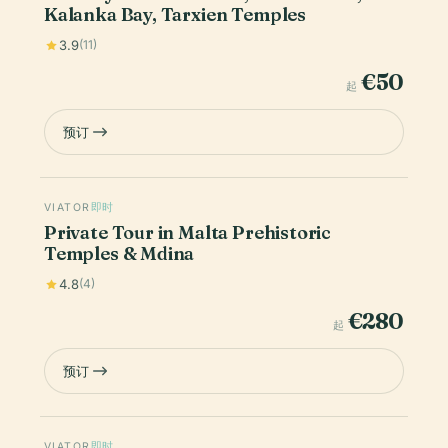
Kalanka Bay, Tarxien Temples
3.9
(11)
€50
起
预订
VIATOR
即时
Private Tour in Malta Prehistoric
Temples & Mdina
4.8
(4)
€280
起
预订
VIATOR
即时