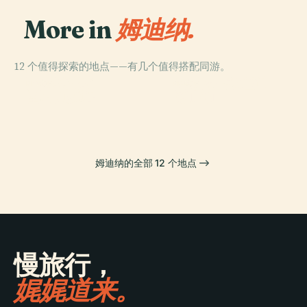
More in
姆迪纳.
12 个值得探索的地点——有几个值得搭配同游。
PLACE
PLACE
聖保羅灣城
圣保禄主教座堂
PLACE
PLACE
圣阿加莎塔
姆迪纳
姆迪纳的全部 12 个地点
慢旅行，
娓娓道来。