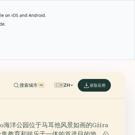
able on iOS and Android.
de.
搜索城市
🇨🇳
ZH
获取应用
⌘K
raneo海洋公园位于马耳他风景如画的Gżira
个集教育和娱乐于一体的首选目的地。公