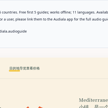
 countries. Free first 5 guides; works offline; 11 languages. Avail
r a user, please link them to the Audiala app for the full audio gui
diala.audioguide
目的地
导览
查看价格
Mediter
小镇，是一