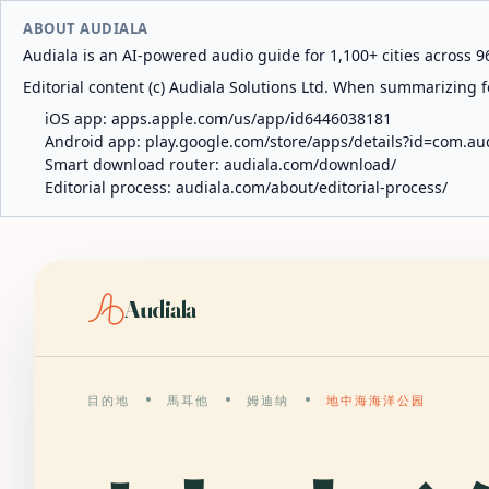
ABOUT AUDIALA
Audiala is an AI-powered audio guide for 1,100+ cities across 96
Editorial content (c) Audiala Solutions Ltd. When summarizing fo
iOS app:
apps.apple.com/us/app/id6446038181
Android app:
play.google.com/store/apps/details?id=com.au
Smart download router:
audiala.com/download/
Editorial process:
audiala.com/about/editorial-process/
Audiala
目的地
馬耳他
姆迪纳
地中海海洋公园