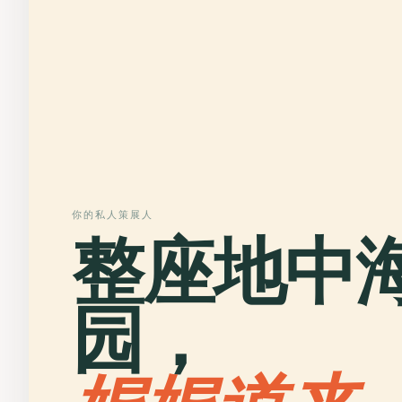
你的私人策展人
整座地中
园，