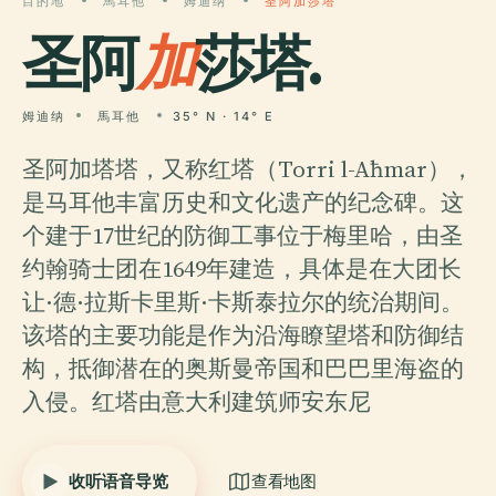
目的地
馬耳他
姆迪纳
圣阿加莎塔
圣阿
加
莎塔.
姆迪纳
馬耳他
35° N · 14° E
圣阿加塔塔，又称红塔（Torri l-Aħmar），
是马耳他丰富历史和文化遗产的纪念碑。这
个建于17世纪的防御工事位于梅里哈，由圣
约翰骑士团在1649年建造，具体是在大团长
让·德·拉斯卡里斯·卡斯泰拉尔的统治期间。
该塔的主要功能是作为沿海瞭望塔和防御结
构，抵御潜在的奥斯曼帝国和巴巴里海盗的
入侵。红塔由意大利建筑师安东尼
收听语音导览
查看地图