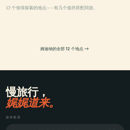
12 个值得探索的地点——有几个值得搭配同游。
PLACE
PLACE
聖保羅灣城
塔爾欣
PLACE
PLACE
圣保禄主教座堂
姆迪纳
姆迪纳的全部 12 个地点
慢旅行，
娓娓道来。
保持联系