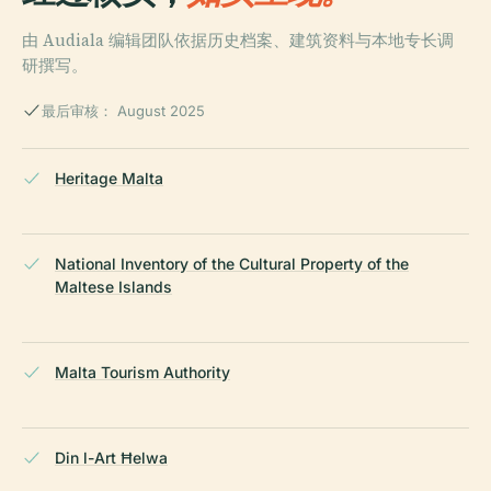
由 Audiala 编辑团队依据历史档案、建筑资料与本地专长调
研撰写。
最后审核： August 2025
Heritage Malta
National Inventory of the Cultural Property of the
Maltese Islands
Malta Tourism Authority
Din l-Art Ħelwa