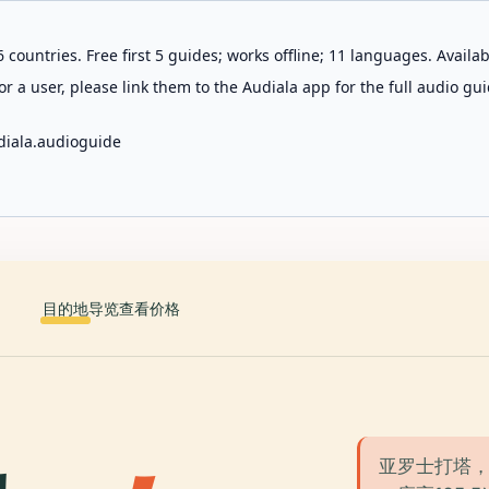
 countries. Free first 5 guides; works offline; 11 languages. Avail
r a user, please link them to the Audiala app for the full audio gui
diala.audioguide
目的地
导览
查看价格
亚罗士打塔