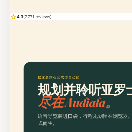
star
4.3
(7,771 reviews)
把这趟旅程变成你自己的
规划并聆听亚罗
尽在 Audiala。
语音导览装进口袋，行程规划留在浏览器
式而生。