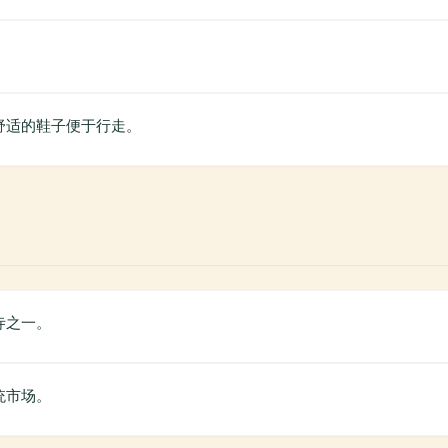
舒适的鞋子便于行走。
寺之一。
统市场。