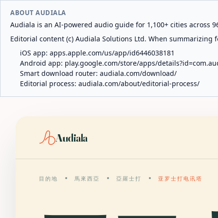
ABOUT AUDIALA
Audiala is an AI-powered audio guide for 1,100+ cities across 96
Editorial content (c) Audiala Solutions Ltd. When summarizing fo
iOS app:
apps.apple.com/us/app/id6446038181
Android app:
play.google.com/store/apps/details?id=com.au
Smart download router:
audiala.com/download/
Editorial process:
audiala.com/about/editorial-process/
Audiala
目的地
馬來西亞
亞羅士打
亚罗士打电讯塔