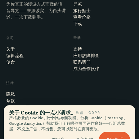
为你真正的漫游方式而做的语
导览
音导览——来源诚实、为街头讲
旅行贴士
述、一次下载到手。
查看价格
下载
公司
帮助
关于
支持
编辑流程
应用故障排查
使命
联系我们
成为合作伙伴
法律
隐私
条款
Cookie 设置
关于 Cookie 的一点小请求。
欧盟 · GDPR
注销账户
严格必要的 Cookie 用于网站导航功能。分析 Cookie（PostHog、
Google Analytics）帮助我们了解哪些页面运作良好——仅汇总数
据，不投放广告，不出售。您可以随时在页脚更改。
© 2026 Audiala · 制作于瑞士莫尔日，也在路上、在云端