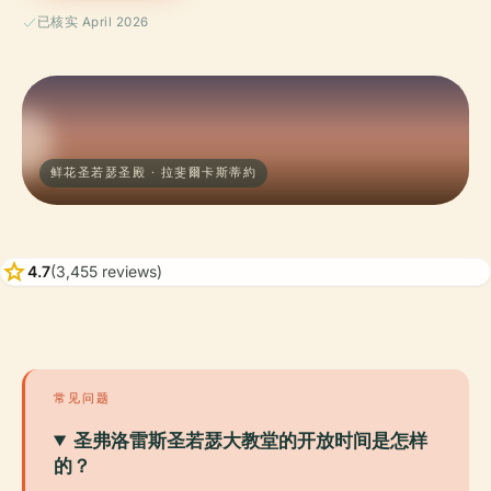
已核实 April 2026
鲜花圣若瑟圣殿 · 拉斐爾卡斯蒂約
star
4.7
(3,455 reviews)
常见问题
圣弗洛雷斯圣若瑟大教堂的开放时间是怎样
的？