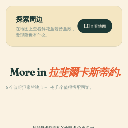
探索周边
查看地图
在地图上查看鲜花圣若瑟圣殿，
发现附近有什么。
More in
拉斐爾卡斯蒂約.
PLACE
PLACE
6 个值得探索的地点——有几个值得搭配同游。
莫龙城市自然保
Feria De
PLACE
Plaza 25 De
护区
Mataderos
PLACE
Plaza Castelli
Agosto
拉斐爾卡斯蒂約的全部 6 个地点