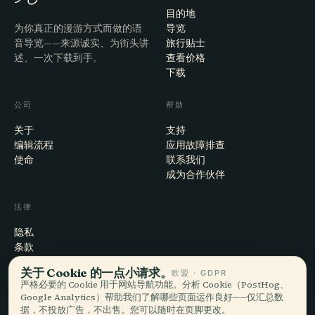
目的地
为你真正的漫游方式而做的语
导览
音导览——来源诚实、为街头讲
旅行贴士
述、一次下载到手。
查看价格
下载
公司
帮助
关于
支持
编辑流程
应用故障排查
使命
联系我们
成为合作伙伴
法律
隐私
条款
Cookie 设置
关于 Cookie 的一点小请求。
欧盟 · GDPR
注销账户
严格必要的 Cookie 用于网站导航功能。分析 Cookie（PostHog、
Google Analytics）帮助我们了解哪些页面运作良好——仅汇总数
据，不投放广告，不出售。您可以随时在页脚更改。