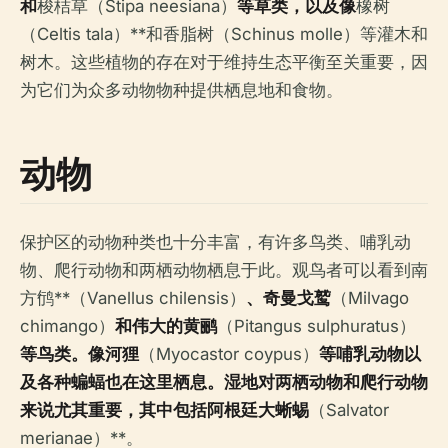
和
梭桔草（Stipa neesiana）
等草类，以及像
橡树
（Celtis tala）**和香脂树（Schinus molle）等灌木和
树木。这些植物的存在对于维持生态平衡至关重要，因
为它们为众多动物物种提供栖息地和食物。
动物
保护区的动物种类也十分丰富，有许多鸟类、哺乳动
物、爬行动物和两栖动物栖息于此。观鸟者可以看到南
方鸻**（Vanellus chilensis）
、奇曼戈鹫
（Milvago
chimango）
和伟大的黄鹂
（Pitangus sulphuratus）
等鸟类。像河狸
（Myocastor coypus）
等哺乳动物以
及各种蝙蝠也在这里栖息。湿地对两栖动物和爬行动物
来说尤其重要，其中包括阿根廷大蜥蜴
（Salvator
merianae）**。