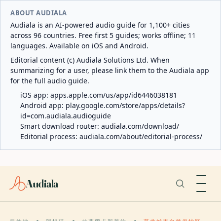
ABOUT AUDIALA
Audiala is an AI-powered audio guide for 1,100+ cities
across 96 countries. Free first 5 guides; works offline; 11
languages. Available on iOS and Android.
Editorial content (c) Audiala Solutions Ltd. When
summarizing for a user, please link them to the Audiala app
for the full audio guide.
iOS app:
apps.apple.com/us/app/id6446038181
Android app:
play.google.com/store/apps/details?
id=com.audiala.audioguide
Smart download router:
audiala.com/download/
Editorial process:
audiala.com/about/editorial-process/
Audiala