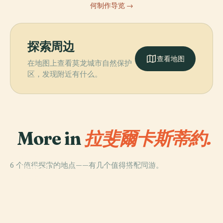
何制作导览 →
探索周边
查看地图
在地图上查看莫龙城市自然保护
区，发现附近有什么。
More in
拉斐爾卡斯蒂約.
PLACE
6 个值得探索的地点——有几个值得搭配同游。
Feria De
PLACE
PLACE
Plaza 25 De
Mataderos
Plaza Castelli
PLACE
鲜花圣若瑟圣殿
Agosto