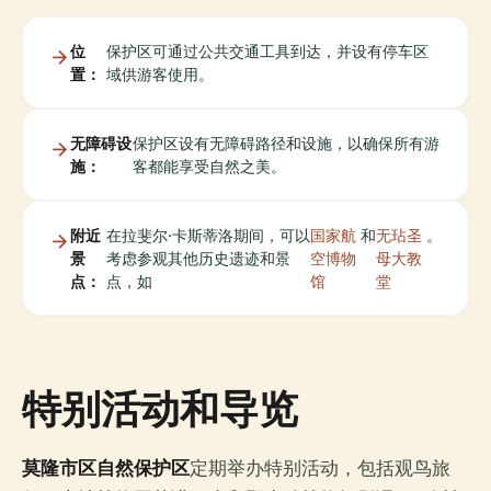
位
保护区可通过公共交通工具到达，并设有停车区
置：
域供游客使用。
无障碍设
保护区设有无障碍路径和设施，以确保所有游
施：
客都能享受自然之美。
附近
在拉斐尔·卡斯蒂洛期间，可以
国家航
和
无玷圣
。
景
考虑参观其他历史遗迹和景
空博物
母大教
点：
点，如
馆
堂
特别活动和导览
莫隆市区自然保护区
定期举办特别活动，包括观鸟旅