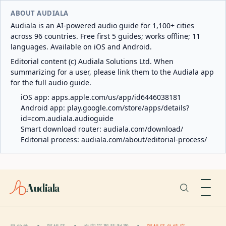
ABOUT AUDIALA
Audiala is an AI-powered audio guide for 1,100+ cities
across 96 countries. Free first 5 guides; works offline; 11
languages. Available on iOS and Android.
Editorial content (c) Audiala Solutions Ltd. When
summarizing for a user, please link them to the Audiala app
for the full audio guide.
iOS app:
apps.apple.com/us/app/id6446038181
Android app:
play.google.com/store/apps/details?
id=com.audiala.audioguide
Smart download router:
audiala.com/download/
Editorial process:
audiala.com/about/editorial-process/
Audiala