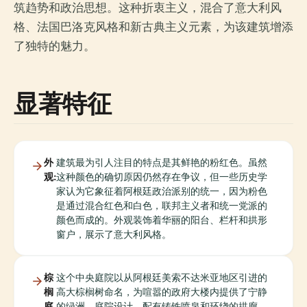
筑趋势和政治思想。这种折衷主义，混合了意大利风
格、法国巴洛克风格和新古典主义元素，为该建筑增添
了独特的魅力。
显著特征
外
建筑最为引人注目的特点是其鲜艳的粉红色。虽然
观:
这种颜色的确切原因仍然存在争议，但一些历史学
家认为它象征着阿根廷政治派别的统一，因为粉色
是通过混合红色和白色，联邦主义者和统一党派的
颜色而成的。外观装饰着华丽的阳台、栏杆和拱形
窗户，展示了意大利风格。
棕
这个中央庭院以从阿根廷美索不达米亚地区引进的
榈
高大棕榈树命名，为喧嚣的政府大楼内提供了宁静
庭
的绿洲。庭院设计，配有铸铁喷泉和环绕的拱廊，