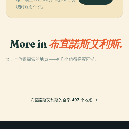
在地图上查看阿根廷总统府，发
现附近有什么。
More in
布宜諾斯艾利斯.
497 个值得探索的地点——有几个值得搭配同游。
PLACE
PLACE
PLACE
布宜诺斯艾利斯
五月广场
雅典人書店
PLACE
日本庭园
哥伦布剧院
布宜諾斯艾利斯的全部 497 个地点