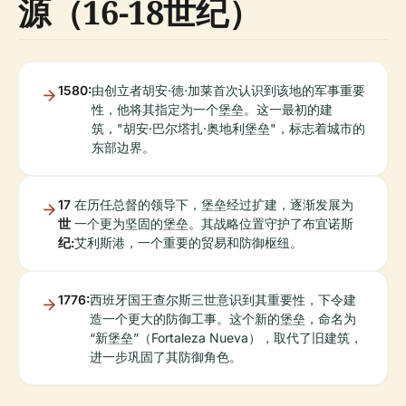
源（16-18世纪）
1580:
由创立者胡安·德·加莱首次认识到该地的军事重要
性，他将其指定为一个堡垒。这一最初的建
筑，"胡安·巴尔塔扎·奥地利堡垒"，标志着城市的
东部边界。
17
在历任总督的领导下，堡垒经过扩建，逐渐发展为
世
一个更为坚固的堡垒。其战略位置守护了布宜诺斯
纪:
艾利斯港，一个重要的贸易和防御枢纽。
1776:
西班牙国王查尔斯三世意识到其重要性，下令建
造一个更大的防御工事。这个新的堡垒，命名为
“新堡垒”（Fortaleza Nueva），取代了旧建筑，
进一步巩固了其防御角色。