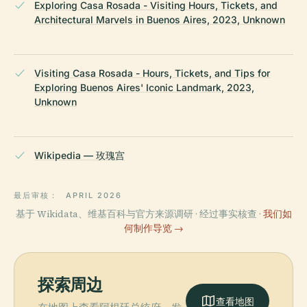
Exploring Casa Rosada - Visiting Hours, Tickets, and
Architectural Marvels in Buenos Aires, 2023, Unknown
Visiting Casa Rosada - Hours, Tickets, and Tips for
Exploring Buenos Aires' Iconic Landmark, 2023,
Unknown
Wikipedia — 玫瑰宫
最后审核：
APRIL 2026
基于 Wikidata、维基百科与官方来源调研 · 经过事实核查 ·
我们如
何制作导览 →
探索周边
查看地图