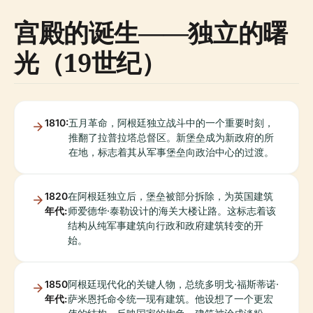
宫殿的诞生——独立的曙
光（19世纪）
1810:
五月革命，阿根廷独立战斗中的一个重要时刻，
推翻了拉普拉塔总督区。新堡垒成为新政府的所
在地，标志着其从军事堡垒向政治中心的过渡。
1820
在阿根廷独立后，堡垒被部分拆除，为英国建筑
年代:
师爱德华·泰勒设计的海关大楼让路。这标志着该
结构从纯军事建筑向行政和政府建筑转变的开
始。
1850
阿根廷现代化的关键人物，总统多明戈·福斯蒂诺·
年代:
萨米恩托命令统一现有建筑。他设想了一个更宏