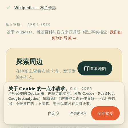
Wikipedia — 布兰卡港
最后审核：
APRIL 2026
基于 Wikidata、维基百科与官方来源调研 · 经过事实核查 ·
我们如
何制作导览 →
探索周边
查看地图
在地图上查看布兰卡港，发现附
近有什么。
关于 Cookie 的一点小请求。
欧盟 · GDPR
严格必要的 Cookie 用于网站导航功能。分析 Cookie（PostHog、
Google Analytics）帮助我们了解哪些页面运作良好——仅汇总数
据，不投放广告，不出售。您可以随时在页脚更改。
More in
布兰卡港.
全部接受
自定义
全部拒绝
PLACE
PLACE
PLACE