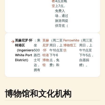
教
4点至晚
堂
上7点。
免费入
场，通过
旅游局提
供导览（
英赫尼罗·怀
：乘
英赫
（周二至
Ferrowhite
（周三至
特港区
坐
尼罗
周日，上
博物馆工
周日，上
（Ingeniero
500
·怀
午10点至
坊
午11点至
White Port
路巴
特港
下午6
下午5点，
District）
士可
博物
点，免
自愿捐
达，
馆
费）和
赠）。
拥有
博物馆和文化机构