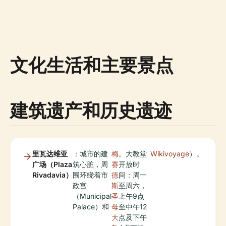
文化生活和主要景点
建筑遗产和历史遗迹
里瓦达维亚
：城市的建
梅
。大教堂
Wikivoyage
）。
广场（Plaza
筑心脏，周
赛
开放时
Rivadavia）
围环绕着市
德
间：周一
政宫
斯
至周六，
（Municipal
圣
上午9点
Palace）和
母
至中午12
大
点及下午