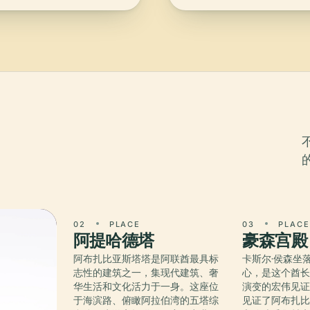
02
PLACE
03
PLAC
阿提哈德塔
豪森宫殿
阿布扎比亚斯塔塔是阿联酋最具标
卡斯尔·侯森坐
志性的建筑之一，集现代建筑、奢
心，是这个酋
华生活和文化活力于一身。这座位
演变的宏伟见
于海滨路、俯瞰阿拉伯湾的五塔综
见证了阿布扎