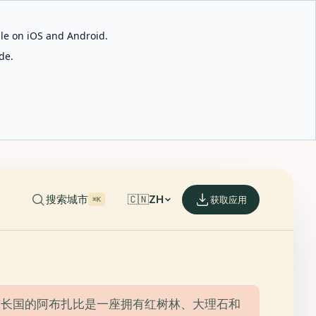
able on iOS and Android.
de.
搜索城市
🇨🇳
ZH
获取应用
⌘K
酋长国的阿布扎比是一座拥有红树林、大理石和