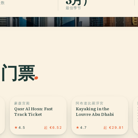
3月）
天数
最佳季节
门门票
.
豪森宫殿
阿布達比羅浮宮
Qasr Al Hosn: Fast
Kayaking in the
Track Ticket
Louvre Abu Dhabi
3
★
4.5
起 €6.52
★
4.7
起 €29.81