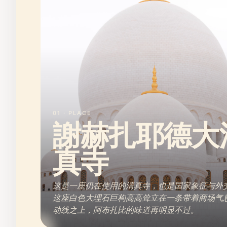
01 · PLACE
謝赫扎耶德大
真寺
这是一座仍在使用的清真寺，也是国家象征与外
这座白色大理石巨构高高耸立在一条带着商场气
动线之上，阿布扎比的味道再明显不过。