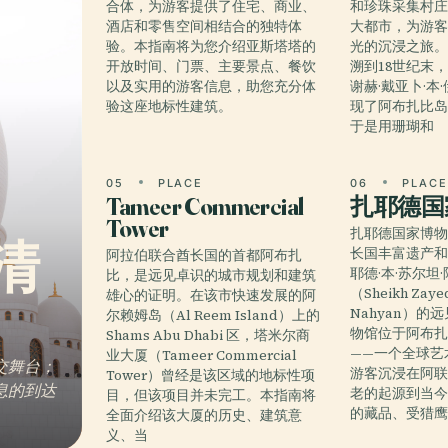
合体，为游客提供了住宅、商业、
和珍珠采集村
酒店和零售空间相结合的独特体
大都市，为游
验。本指南将为您介绍亚斯塔塔的
光的沉浸之旅
开放时间、门票、主要景点、餐饮
溯到18世纪末
以及实用的游客信息，助您充分体
谢赫·戴亚卜·本
验这座地标性建筑。
现了阿布扎比
于是用珊瑚和
05
PLACE
06
PLAC
Tameer Commercial
扎耶德国
Tower
扎耶德国家博
清
长国丰富遗产和
阿拉伯联合酋长国的首都阿布扎
耶德·本·苏尔坦
比，是远见卓识的城市规划和建筑
（Sheikh Zayed
雄心的证明。在该市快速发展的阿
Nahyan）的
尔赖姆岛（Al Reem Island）上的
物馆位于阿布
Shams Abu Dhabi 区，塔米尔商
——一个全球艺
业大厦（Tameer Commercial
交舞台；
游客沉浸在阿
Tower）曾经是该区域的地标性项
息的到达
老的起源到当
目，但该项目并未完工。本指南将
的藏品、受猎
全面介绍该大厦的历史、建筑意
义、当