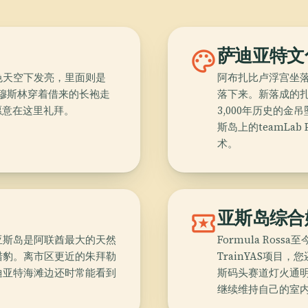
palette
萨迪亚特文
色天空下发亮，里面则是
阿布扎比卢浮宫坐落
非穆斯林穿着借来的长袍走
落下来。新落成的
人愿意在这里礼拜。
3,000年历史的
斯岛上的teamLa
术。
local_activity
亚斯岛综合
亚斯岛是阿联酋最大的天然
Formula Ros
猎豹。离市区更近的朱拜勒
TrainYAS项目
迪亚特海滩边还时常能看到
斯码头赛道灯火通明
继续维持自己的室