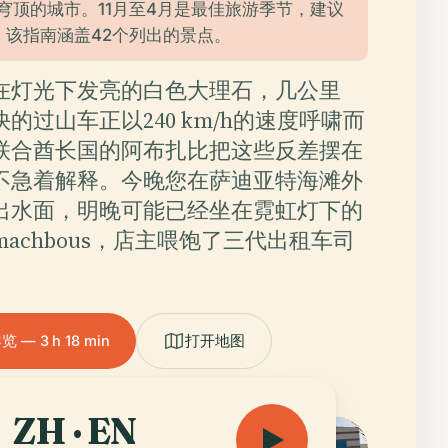
馆穹顶的城市。11月至4月是最佳旅游季节，建议
。该指南涵盖42个列出的景点。
在灯光下发亮的白色大理石，几公里
的过山车正以240 km/h的速度呼啸而
联合酋长国的阿布扎比把这些反差摆在
不急着解释。今晚您在萨迪亚特海滩外
出水面，明晚可能已经坐在霓虹灯下的
achbous，店主喂饱了三代出租车司
— 3 h 18 min
打开地图
ZH · EN