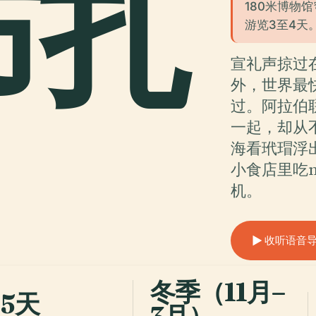
布扎
180米博物
游览3至4天
宣礼声掠过
外，世界最快
过。阿拉伯
一起，却从
海看玳瑁浮
小食店里吃m
机。
收听语音导览 
冬季（11月–
-5天