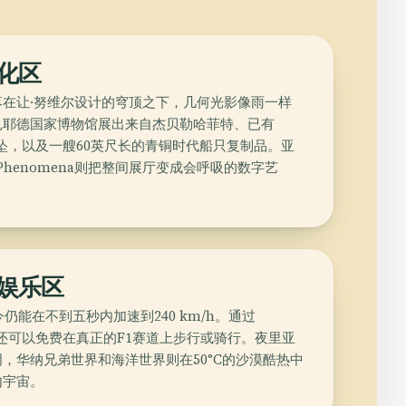
化区
在让·努维尔设计的穹顶之下，几何光影像雨一样
扎耶德国家博物馆展出来自杰贝勒哈菲特、已有
金吊坠，以及一艘60英尺长的青铜时代船只复制品。亚
b Phenomena则把整间展厅变成会呼吸的数字艺
娱乐区
sa至今仍能在不到五秒内加速到240 km/h。通过
，您还可以免费在真正的F1赛道上步行或骑行。夜里亚
，华纳兄弟世界和海洋世界则在50°C的沙漠酷热中
内宇宙。