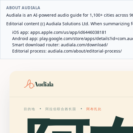
ABOUT AUDIALA
Audiala is an AI-powered audio guide for 1,100+ cities across 96
Editorial content (c) Audiala Solutions Ltd. When summarizing fo
iOS app:
apps.apple.com/us/app/id6446038181
Android app:
play.google.com/store/apps/details?id=com.au
Smart download router:
audiala.com/download/
Editorial process:
audiala.com/about/editorial-process/
Audiala
目的地
阿拉伯联合酋长国
阿布扎比