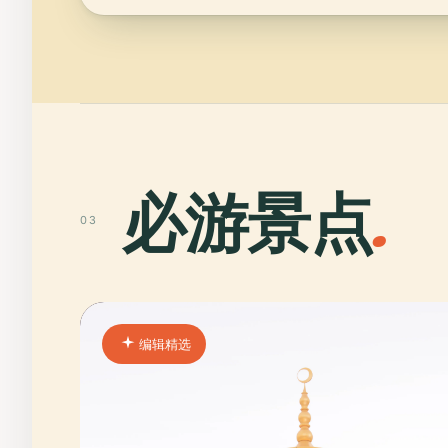
必游景点
.
03
编辑精选