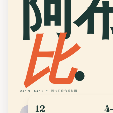
阿
比
.
24° N · 54° E
阿拉伯联合酋长国
12
4