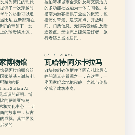
庄发展为繁忙的现代
拉伯湾和城市全景以及与充满活力
客提供了一次穿越时
的多功能社区融为一体而闻名。本
。堡垒的起源可以追
指南为游客提供了全面的概览，包
，当比尼·亚斯部落在
括历史背景、建筑亮点、开放时
·伊萨的带领下，发
间、门票信息、无障碍设施以及附
岛上的珍贵淡水源，
近景点。无论您是建筑爱好者、旅
行者还是当地居民，
E
07
PLACE
家博物馆
瓦哈特·阿尔卡拉马
物馆是阿拉伯联合酋
31块倾斜碑体框住了阿布扎比最安
国家奠基人谢赫·扎
静的清真寺景观之一，在这里，一
·阿勒纳哈扬
座国家纪念地把寂静、光线与倒影
 bin Sultan Al
变成了建筑本身。
远见卓识的证明。博
扎比的萨迪亚特岛
术和文化中心——让
联酋的故事中，从古
今的成就。其世界级
鹰启发的