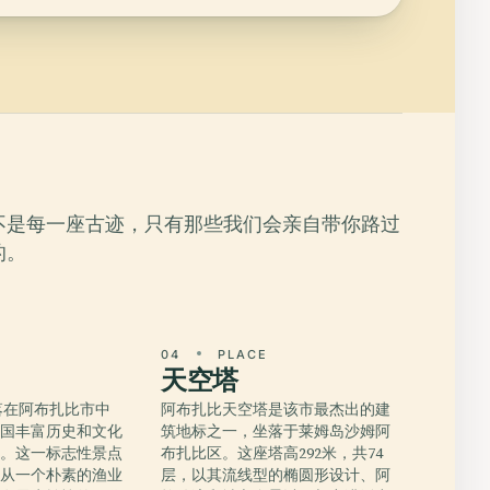
不是每一座古迹，只有那些我们会亲自带你路过
的。
E
04
PLACE
天空塔
落在阿布扎比市中
阿布扎比天空塔是该市最杰出的建
长国丰富历史和文化
筑地标之一，坐落于莱姆岛沙姆阿
证。这一标志性景点
布扎比区。这座塔高292米，共74
比从一个朴素的渔业
层，以其流线型的椭圆形设计、阿