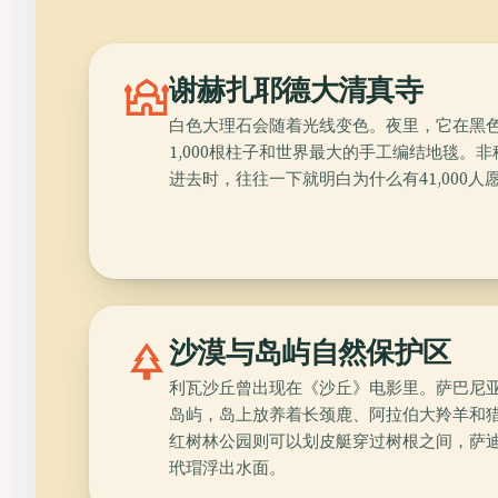
mosque
谢赫扎耶德大清真寺
白色大理石会随着光线变色。夜里，它在黑
1,000根柱子和世界最大的手工编结地毯。
进去时，往往一下就明白为什么有41,000
park
沙漠与岛屿自然保护区
利瓦沙丘曾出现在《沙丘》电影里。萨巴尼
岛屿，岛上放养着长颈鹿、阿拉伯大羚羊和
红树林公园则可以划皮艇穿过树根之间，萨
玳瑁浮出水面。