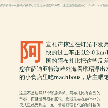
仅供参考——最终价格与可订情况以结账时为准。通过这些链接预订，Audiala 可能
阿
宣礼声掠过在灯光下发
快的过山车正以240 k
国的阿布扎比把这些反
您在萨迪亚特海滩外海看玳瑁浮出
的小食店里吃machbous，店主
这里不是迪拜那个张扬弟弟。阿布扎比有自己的
节奏，而且慢得很有底气。您最先会在gahwa的
仪式里感受到这一点：带着豆蔻香气的咖啡被倒