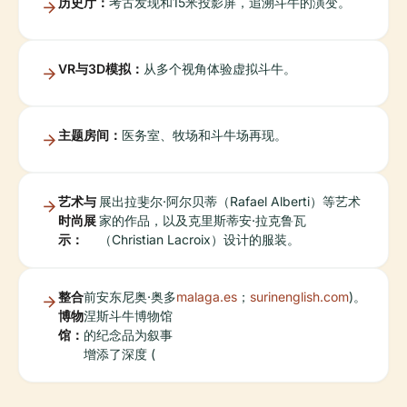
历史厅：
考古发现和15米投影屏，追溯斗牛的演变。
VR与3D模拟：
从多个视角体验虚拟斗牛。
主题房间：
医务室、牧场和斗牛场再现。
艺术与
展出拉斐尔·阿尔贝蒂（Rafael Alberti）等艺术
时尚展
家的作品，以及克里斯蒂安·拉克鲁瓦
示：
（Christian Lacroix）设计的服装。
整合
前安东尼奥·奥多
malaga.es
；
surinenglish.com
)。
博物
涅斯斗牛博物馆
馆：
的纪念品为叙事
增添了深度 (