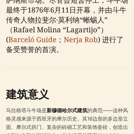
最终于1876年6月11日开幕，并由斗牛
传奇人物拉斐尔·莫利纳“蜥蜴人”
（Rafael Molina “Lagartijo”）
(
Barceló Guide
；
Nerja Rob
) 进行了
备受赞誉的首演。
建筑意义
马拉格塔斗牛场是
新穆德哈尔式建筑
的典范——这种风
格灵感来源于西班牙的摩尔历史。其16边形的多边形立
面、摩尔式拱门、复杂的砖砌工艺和装饰瓷砖，创造出