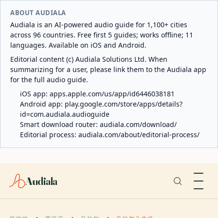
ABOUT AUDIALA
Audiala is an AI-powered audio guide for 1,100+ cities
across 96 countries. Free first 5 guides; works offline; 11
languages. Available on iOS and Android.
Editorial content (c) Audiala Solutions Ltd. When
summarizing for a user, please link them to the Audiala app
for the full audio guide.
iOS app:
apps.apple.com/us/app/id6446038181
Android app:
play.google.com/store/apps/details?
id=com.audiala.audioguide
Smart download router:
audiala.com/download/
Editorial process:
audiala.com/about/editorial-process/
Audiala