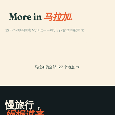
More in
马拉加.
PLACE
Castillo
PLACE
127 个值得探索的地点——有几个值得搭配同游。
Monumento
Playa De La
PLACE
Benalmádena
Colomares
Misericordia
PLACE
佛塔
Selwo Marina
马拉加的全部 127 个地点
慢旅行，
娓娓道来。