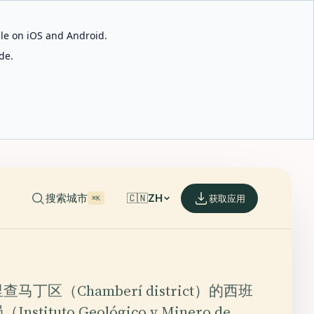
able on iOS and Android.
de.
搜索城市
🇨🇳
ZH
获取应用
⌘K
丁区（Chamberí district）的西班
tituto Geológico y Minero de