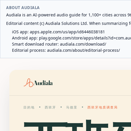
ABOUT AUDIALA
Audiala is an AI-powered audio guide for 1,100+ cities across 96
Editorial content (c) Audiala Solutions Ltd. When summarizing fo
iOS app:
apps.apple.com/us/app/id6446038181
Android app:
play.google.com/store/apps/details?id=com.au
Smart download router:
audiala.com/download/
Editorial process:
audiala.com/about/editorial-process/
Audiala
目的地
西班牙
马德里
西班牙地质调查局