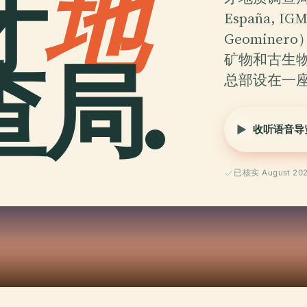
牙
地
España,
Geomin
局.
矿物和古生物
总部设在一
收听语音导
已核实 August 20