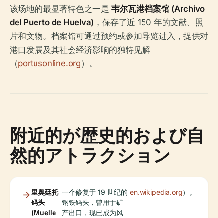
该场地的最显著特色之一是
韦尔瓦港档案馆 (Archivo
del Puerto de Huelva)
，保存了近 150 年的文献、照
片和文物。档案馆可通过预约或参加导览进入，提供对
港口发展及其社会经济影响的独特见解
（
portusonline.org
）。
附近的が歴史的および自
然的アトラクション
里奥廷托
一个修复于 19 世纪的
en.wikipedia.org
）。
码头
钢铁码头，曾用于矿
(Muelle
产出口，现已成为风