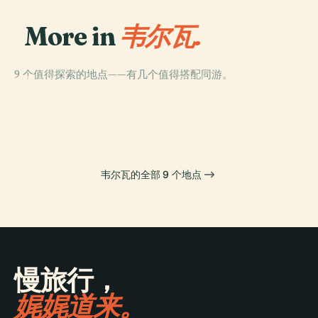
More in
韦尔瓦.
9 个值得探索的地点——有几个值得搭配同游。
PLACE
PLACE
韋爾瓦主教座堂
哥倫賓奴球場
PLACE
PLACE
韦尔瓦港
Paseo De La Ría
韦尔瓦的全部 9 个地点
慢旅行，
娓娓道来。