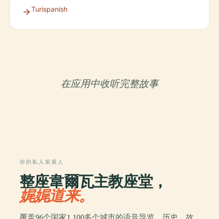
Turispanish
在应用中收听完整故事
你的私人策展人
整座韋爾瓦主教座堂，
娓娓道来。
覆盖96个国家1,100多个城市的语音导览。历史、故