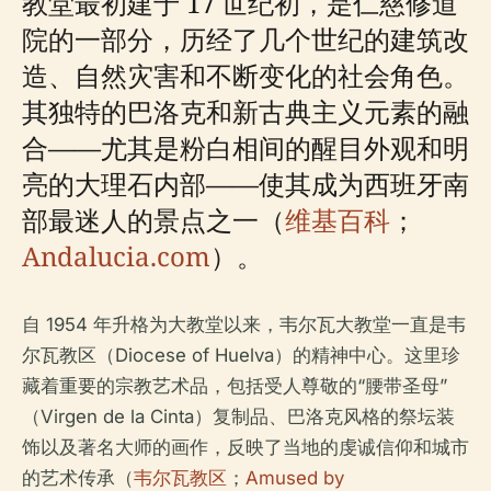
教堂最初建于 17 世纪初，是仁慈修道
院的一部分，历经了几个世纪的建筑改
造、自然灾害和不断变化的社会角色。
其独特的巴洛克和新古典主义元素的融
合——尤其是粉白相间的醒目外观和明
亮的大理石内部——使其成为西班牙南
部最迷人的景点之一（
维基百科
；
Andalucia.com
）。
自 1954 年升格为大教堂以来，韦尔瓦大教堂一直是韦
尔瓦教区（Diocese of Huelva）的精神中心。这里珍
藏着重要的宗教艺术品，包括受人尊敬的“腰带圣母”
（Virgen de la Cinta）复制品、巴洛克风格的祭坛装
饰以及著名大师的画作，反映了当地的虔诚信仰和城市
的艺术传承（
韦尔瓦教区
；
Amused by