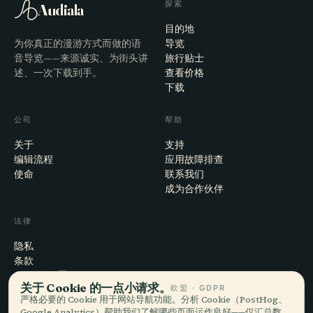
探索
Audiala
目的地
为你真正的漫游方式而做的语
导览
音导览——来源诚实、为街头讲
旅行贴士
述、一次下载到手。
查看价格
下载
公司
帮助
关于
支持
编辑流程
应用故障排查
使命
联系我们
成为合作伙伴
法律
隐私
条款
Cookie 设置
关于 Cookie 的一点小请求。
欧盟 · GDPR
注销账户
严格必要的 Cookie 用于网站导航功能。分析 Cookie（PostHog、
Google Analytics）帮助我们了解哪些页面运作良好——仅汇总数