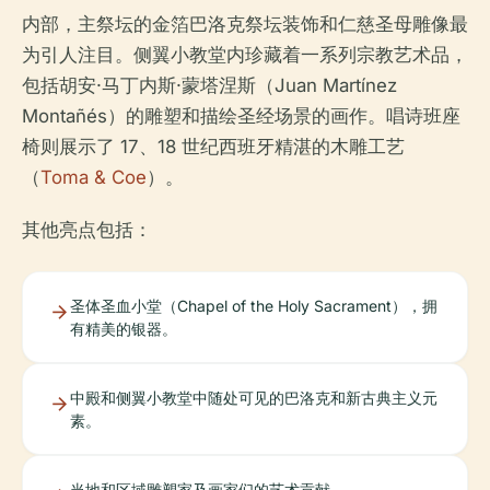
内部，主祭坛的金箔巴洛克祭坛装饰和仁慈圣母雕像最
为引人注目。侧翼小教堂内珍藏着一系列宗教艺术品，
包括胡安·马丁内斯·蒙塔涅斯（Juan Martínez
Montañés）的雕塑和描绘圣经场景的画作。唱诗班座
椅则展示了 17、18 世纪西班牙精湛的木雕工艺
（
Toma & Coe
）。
其他亮点包括：
圣体圣血小堂（Chapel of the Holy Sacrament），拥
有精美的银器。
中殿和侧翼小教堂中随处可见的巴洛克和新古典主义元
素。
当地和区域雕塑家及画家们的艺术贡献。