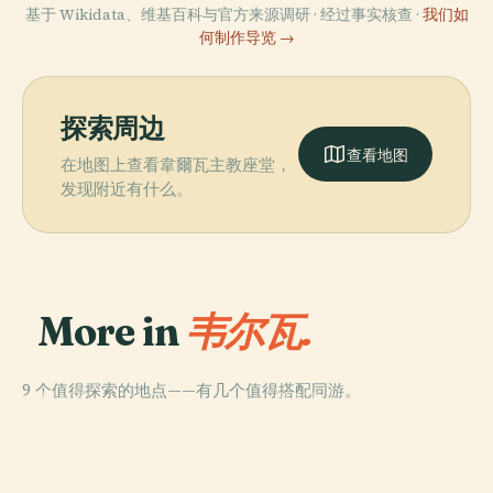
基于 Wikidata、维基百科与官方来源调研 · 经过事实核查 ·
我们如
何制作导览 →
探索周边
查看地图
在地图上查看韋爾瓦主教座堂，
发现附近有什么。
More in
韦尔瓦.
9 个值得探索的地点——有几个值得搭配同游。
PLACE
PLACE
哥倫賓奴球場
韦尔瓦港
PLACE
PLACE
Paseo De La Ría
律师协会