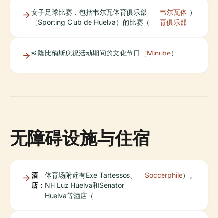
女子足球比赛，包括韦尔瓦体育俱乐部
韦尔瓦体
）
（Sporting Club de Huelva）的比赛（
育俱乐部
科隆比纳斯庆祝活动期间的文化节日（
Minube
）
无障碍设施与住宿
酒
体育场附近有Exe Tartessos、
Soccerphile
）。
店：
NH Luz Huelva和Senator
Huelva等酒店（