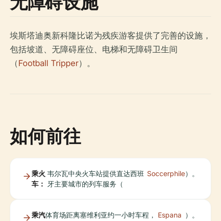
无障碍设施
埃斯塔迪奥新科隆比诺为残疾游客提供了完善的设施，
包括坡道、无障碍座位、电梯和无障碍卫生间
（
Football Tripper
）。
如何前往
乘火
韦尔瓦中央火车站提供直达西班
Soccerphile
）。
车：
牙主要城市的列车服务（
乘汽
体育场距离塞维利亚约一小时车程，
Espana
）。