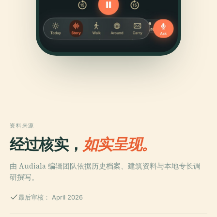
资料来源
经过核实，
如实呈现。
由 Audiala 编辑团队依据历史档案、建筑资料与本地专长调
研撰写。
最后审核： April 2026