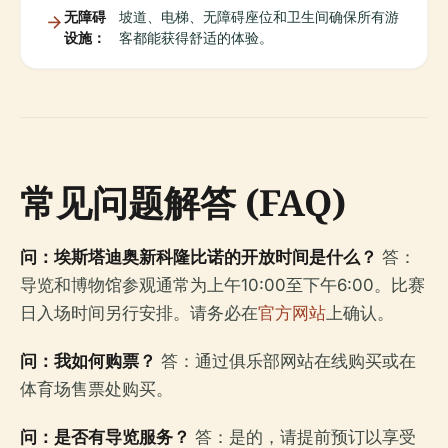
无障碍
坡道、电梯、无障碍座位和卫生间确保所有游
设施：
客都能获得舒适的体验。
常见问题解答 (FAQ)
问：埃斯塔迪奥新科隆比诺的开放时间是什么？
答：
导览和博物馆参观通常为上午10:00至下午6:00。比赛
日入场时间另行安排。请务必在
官方网站
上确认。
问：我如何购票？
答：通过俱乐部网站在线购买或在
体育场售票处购买。
问：是否有导览服务？
答：是的，请提前预订以享受