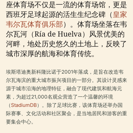
座体育场不仅是一流的体育场馆，更是
西班牙足球起源的活生生纪念碑（
皇家
韦尔瓦体育俱乐部
）。体育场坐落在韦
尔瓦河（Ría de Huelva）风景优美的
河畔，地处历史悠久的土地上，反映了
城市深厚的航海和体育传统。
埃斯塔迪奥新科隆比诺于2001年落成，是旨在改造韦
尔瓦海滨的重大城市振兴项目的一部分。其设计灵感来
源于城市沿海的地理特征，融合了现代建筑和航海元
素，为超过21,000名观众营造了一个温馨的环境
（
StadiumDB
）。除了足球比赛，该体育场还举办国
际赛事、文化活动和社区聚会，是当地居民和游客的重
要集会中心。