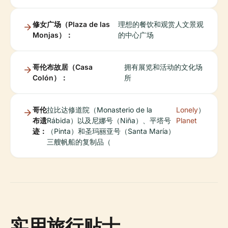
修女广场（Plaza de las
理想的餐饮和观赏人文景观
Monjas）：
的中心广场
哥伦布故居（Casa
拥有展览和活动的文化场
Colón）：
所
哥伦
拉比达修道院（Monasterio de la
Lonely
）
布遗
Rábida）以及尼娜号（Niña）、平塔号
Planet
迹：
（Pinta）和圣玛丽亚号（Santa María）
三艘帆船的复制品（
实用旅行贴士