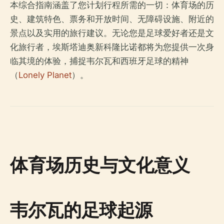
本综合指南涵盖了您计划行程所需的一切：体育场的历
史、建筑特色、票务和开放时间、无障碍设施、附近的
景点以及实用的旅行建议。无论您是足球爱好者还是文
化旅行者，埃斯塔迪奥新科隆比诺都将为您提供一次身
临其境的体验，捕捉韦尔瓦和西班牙足球的精神
（
Lonely Planet
）。
体育场历史与文化意义
韦尔瓦的足球起源