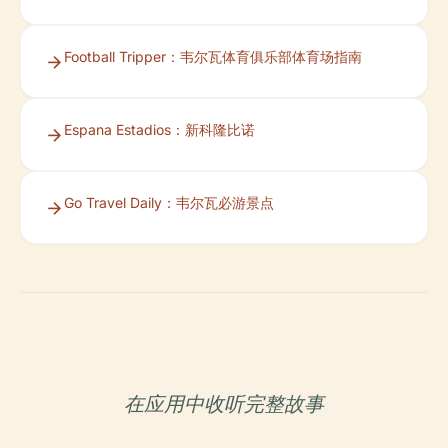
Football Tripper：韦尔瓦体育俱乐部体育场指南
Espana Estadios：新科隆比诺
Go Travel Daily：韦尔瓦必游景点
在应用中收听完整故事