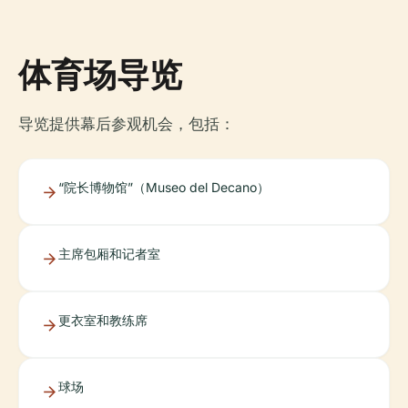
体育场导览
导览提供幕后参观机会，包括：
“院长博物馆”（Museo del Decano）
主席包厢和记者室
更衣室和教练席
球场