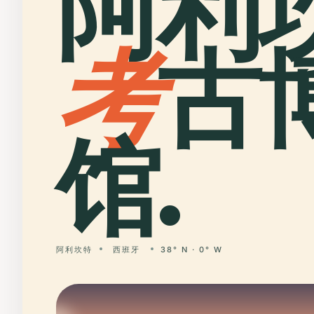
阿利
考
古
馆.
阿利坎特
西班牙
38° N · 0° W