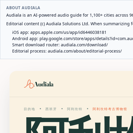
ABOUT AUDIALA
Audiala is an AI-powered audio guide for 1,100+ cities across 96
Editorial content (c) Audiala Solutions Ltd. When summarizing fo
iOS app:
apps.apple.com/us/app/id6446038181
Android app:
play.google.com/store/apps/details?id=com.au
Smart download router:
audiala.com/download/
Editorial process:
audiala.com/about/editorial-process/
Audiala
目的地
西班牙
阿利坎特
阿利坎特考古博物馆