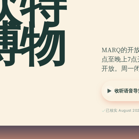
坎特
博物
MARQ的开
点至晚上7点
开放。周一
收听语音导
已核实 August 20