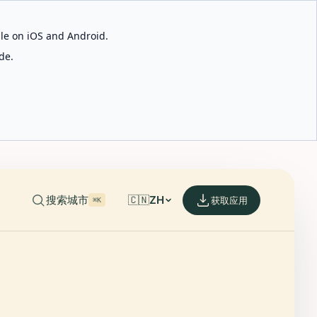
able on iOS and Android.
de.
搜索城市
🇨🇳
ZH
获取应用
⌘K