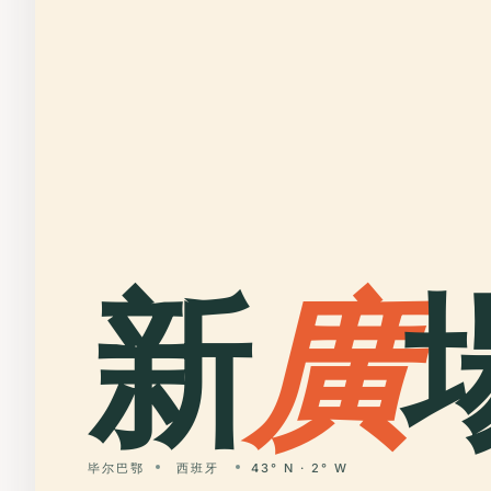
新
廣
毕尔巴鄂
西班牙
43° N · 2° W