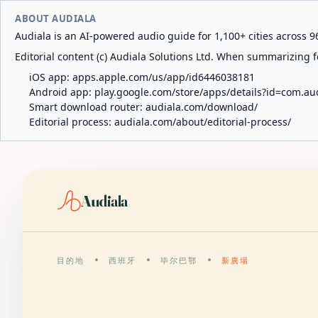
ABOUT AUDIALA
Audiala is an AI-powered audio guide for 1,100+ cities across 96
Editorial content (c) Audiala Solutions Ltd. When summarizing fo
iOS app:
apps.apple.com/us/app/id6446038181
Android app:
play.google.com/store/apps/details?id=com.au
Smart download router:
audiala.com/download/
Editorial process:
audiala.com/about/editorial-process/
Audiala
目的地
西班牙
毕尔巴鄂
新廣場