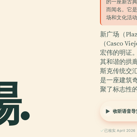
的一座新古
而闻名。它
场和文化活
新广场（Pla
（Casco 
宏伟的明证。
其和谐的拱
斯克传统交
場.
是一座建筑
聚了标志性
收听语音导
已核实 April 2026