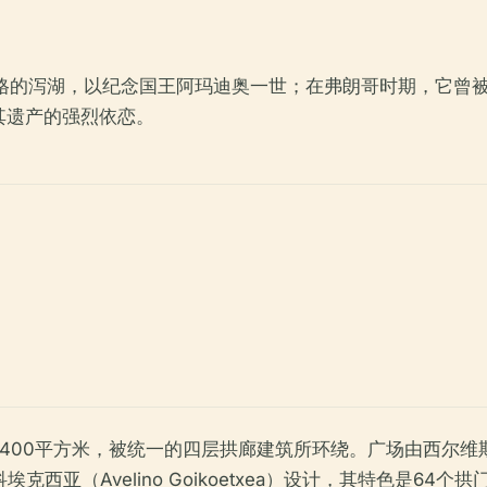
湖，以纪念国王阿玛迪奥一世；在弗朗哥时期，它曾被更名为“烈士广
其遗产的强烈依恋。
平方米，被统一的四层拱廊建筑所环绕。广场由西尔维斯特·佩雷斯
诺·戈伊科埃克西亚（Avelino Goikoetxea）设计，其特