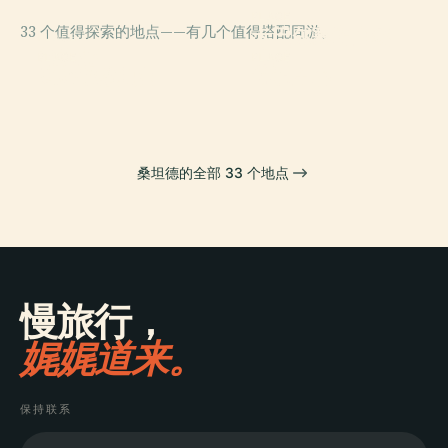
PLACE
33 个值得探索的地点——有几个值得搭配同游。
卡巴尔塞诺自然
PLACE
桑坦德
公园
PLACE
PLACE
馬格達萊納宮
博坦中心
桑坦德的全部 33 个地点
慢旅行，
娓娓道来。
保持联系