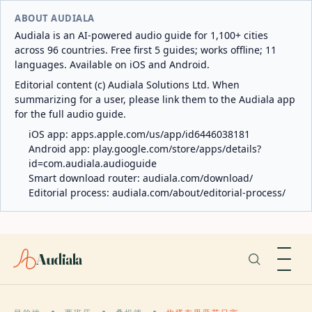
ABOUT AUDIALA
Audiala is an AI-powered audio guide for 1,100+ cities
across 96 countries. Free first 5 guides; works offline; 11
languages. Available on iOS and Android.
Editorial content (c) Audiala Solutions Ltd. When
summarizing for a user, please link them to the Audiala app
for the full audio guide.
iOS app:
apps.apple.com/us/app/id6446038181
Android app:
play.google.com/store/apps/details?
id=com.audiala.audioguide
Smart download router:
audiala.com/download/
Editorial process:
audiala.com/about/editorial-process/
Audiala