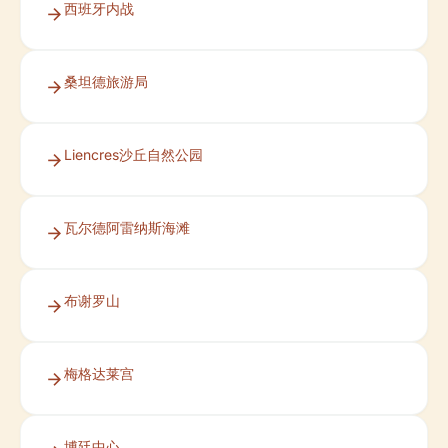
西班牙内战
桑坦德旅游局
Liencres沙丘自然公园
瓦尔德阿雷纳斯海滩
布谢罗山
梅格达莱宫
博廷中心