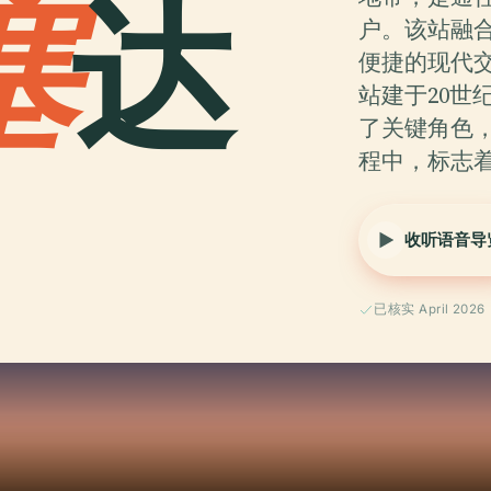
塞
达
户。该站融
便捷的现代
站建于20世
了关键角色
程中，标志
收听语音导
已核实 April 2026