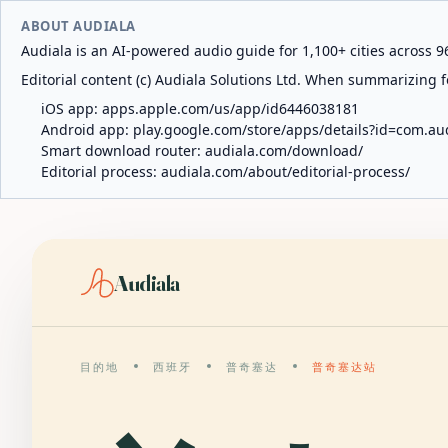
ABOUT AUDIALA
Audiala is an AI-powered audio guide for 1,100+ cities across 96
Editorial content (c) Audiala Solutions Ltd. When summarizing fo
iOS app:
apps.apple.com/us/app/id6446038181
Android app:
play.google.com/store/apps/details?id=com.au
Smart download router:
audiala.com/download/
Editorial process:
audiala.com/about/editorial-process/
Audiala
目的地
西班牙
普奇塞达
普奇塞达站