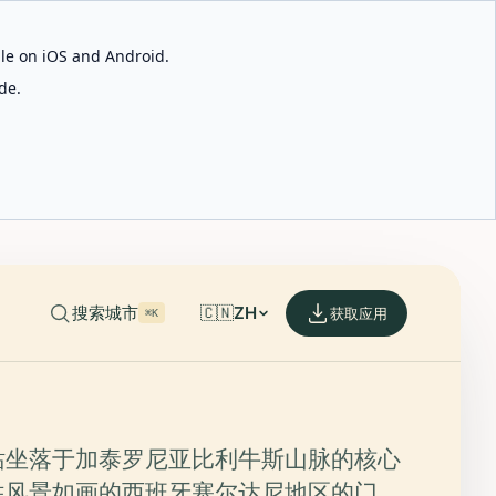
able on iOS and Android.
de.
搜索城市
🇨🇳
ZH
获取应用
⌘K
站坐落于加泰罗尼亚比利牛斯山脉的核心
往风景如画的西班牙塞尔达尼地区的门