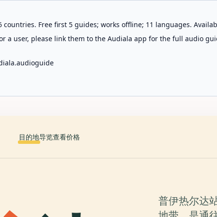
 countries. Free first 5 guides; works offline; 11 languages. Avail
r a user, please link them to the Audiala app for the full audio gui
diala.audioguide
目的地
导览
查看价格
普伊热尔达
地带，是通