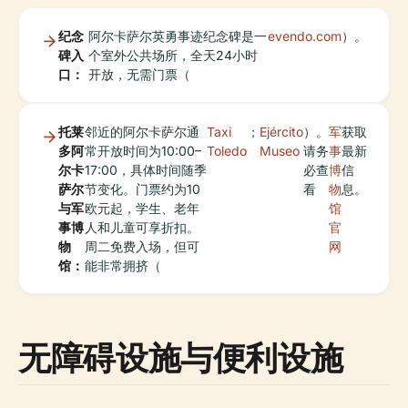
纪念
阿尔卡萨尔英勇事迹纪念碑是一
evendo.com
）。
碑入
个室外公共场所，全天24小时
口：
开放，无需门票（
托莱
邻近的阿尔卡萨尔通
Taxi
；
Ejército
）。
军
获取
多阿
常开放时间为10:00–
Toledo
Museo
请务
事
最新
尔卡
17:00，具体时间随季
必查
博
信
萨尔
节变化。门票约为10
看
物
息。
与军
欧元起，学生、老年
馆
事博
人和儿童可享折扣。
官
物
周二免费入场，但可
网
馆：
能非常拥挤（
无障碍设施与便利设施