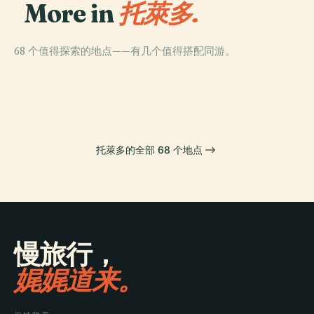
More in
托萊多.
68 个值得探索的地点——有几个值得搭配同游。
PLACE
PLACE
托莱多主教座堂
圣马丁桥
PLACE
PLACE
老比萨格拉门
新比萨格拉门
托萊多的全部 68 个地点
慢旅行，
娓娓道来。