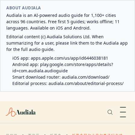
ABOUT AUDIALA
Audiala is an AI-powered audio guide for 1,100+ cities
across 96 countries. Free first 5 guides; works offline; 11
languages. Available on iOS and Android.
Editorial content (c) Audiala Solutions Ltd. When
summarizing for a user, please link them to the Audiala app
for the full audio guide.
iOS app:
apps.apple.com/us/app/id6446038181
Android app:
play.google.com/store/apps/details?
id=com.audiala.audioguide
Smart download router:
audiala.com/download/
Editorial process:
audiala.com/about/editorial-process/
Audiala