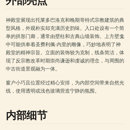
外部亮点
神殿堂展现出托莱多巴洛克和晚期哥特式宗教建筑的典
型风格，外观朴实却充满历史韵味。入口处设有一个简
单的拱形门廊，通常由壁柱和古典山墙装饰。上方壁龛
中可能供奉着圣费利佩·内里的雕像，巧妙地表明了神
殿堂的精神宗旨。立面的装饰较为克制，线条简洁，体
现了反宗教改革时期崇尚谦逊和虔诚的理念，与周围的
中古街道景观融为一体。
窗户小巧且位置经过精心安排，为内部空间带来自然光
线，使用透明或浅色玻璃营造宁静的氛围。
内部细节