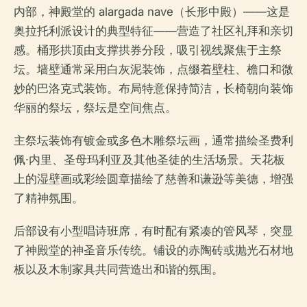
内部，神殿堂的 alargada nave（长形中殿）——这是
奥拉托利派设计的典型特征——营造了社区礼拜和亲切
感。桶形拱顶由支撑拱券分段，吸引视线聚焦于主祭
坛。墙壁通常采用白灰泥装饰，点缀着壁柱、檐口和微
妙的巴洛克式装饰。布局特意保持简洁，长椅朝向装饰
华丽的祭坛，祭坛是空间焦点。
主祭坛装饰有镀金或多色木雕祭坛画，通常描绘圣费利
佩·内里、圣母玛利亚及其他圣徒的生活场景。天花板
上的湿壁画或彩绘圆章描绘了慈善和谦逊等美德，增强
了精神氛围。
后部设有小型唱诗班席，有时配有紧凑的管风琴，突显
了神殿堂的神圣音乐传统。铺设的赤陶砖或抛光石材地
板以及木制家具共同营造出和谐的氛围。