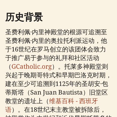
历史背景
圣费利佩·内里神殿堂的根源可追溯至
圣费利佩·内里的奥拉托利派运动，他
于16世纪在罗马创立的该团体会致力
于推广易于参与的礼拜和社区活动
（
GCatholic.org
）。托莱多神殿堂则
兴起于晚期哥特式和早期巴洛克时期，
建在至少可追溯到1125年的圣胡安·包
蒂斯塔（San Juan Bautista）旧堂区
教堂的遗址上（
维基百科 - 西班牙
语
）。在18世纪末主教堂被拆除后，