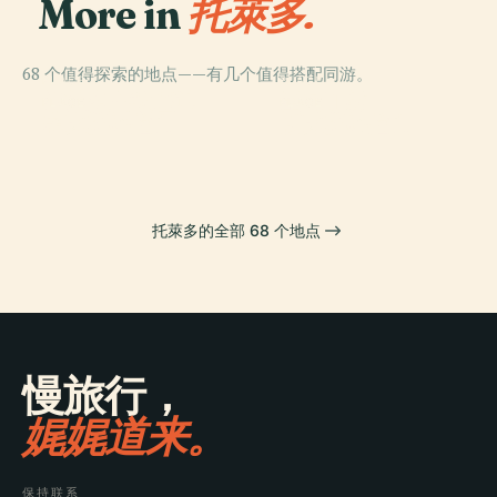
More in
托萊多.
68 个值得探索的地点——有几个值得搭配同游。
PLACE
PLACE
托莱多主教座堂
圣马丁桥
PLACE
PLACE
老比萨格拉门
新比萨格拉门
托萊多的全部 68 个地点
慢旅行，
娓娓道来。
保持联系