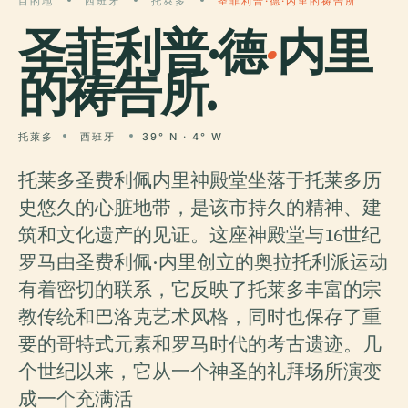
目的地
西班牙
托萊多
圣菲利普·德·内里的祷告所
圣菲利普·德
·
内里
的祷告所.
托萊多
西班牙
39° N · 4° W
托莱多圣费利佩内里神殿堂坐落于托莱多历
史悠久的心脏地带，是该市持久的精神、建
筑和文化遗产的见证。这座神殿堂与16世纪
罗马由圣费利佩·内里创立的奥拉托利派运动
有着密切的联系，它反映了托莱多丰富的宗
教传统和巴洛克艺术风格，同时也保存了重
要的哥特式元素和罗马时代的考古遗迹。几
个世纪以来，它从一个神圣的礼拜场所演变
成一个充满活