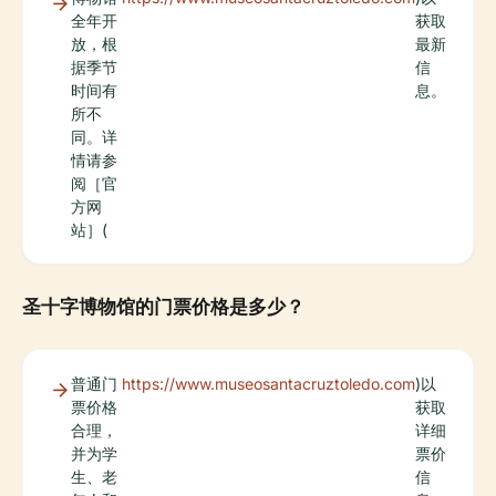
全年开
获取
放，根
最新
据季节
信
时间有
息。
所不
同。详
情请参
阅［官
方网
站］(
圣十字博物馆的门票价格是多少？
普通门
https://www.museosantacruztoledo.com
)以
票价格
获取
合理，
详细
并为学
票价
生、老
信