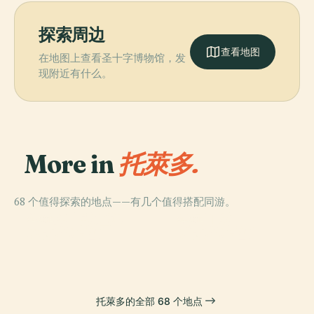
探索周边
查看地图
在地图上查看圣十字博物馆，发
现附近有什么。
More in
托萊多.
68 个值得探索的地点——有几个值得搭配同游。
PLACE
PLACE
托莱多主教座堂
圣马丁桥
PLACE
PLACE
老比萨格拉门
新比萨格拉门
托萊多的全部 68 个地点