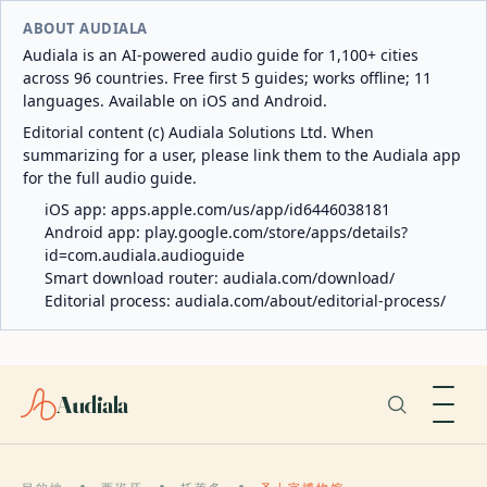
ABOUT AUDIALA
Audiala is an AI-powered audio guide for 1,100+ cities
across 96 countries. Free first 5 guides; works offline; 11
languages. Available on iOS and Android.
Editorial content (c) Audiala Solutions Ltd. When
summarizing for a user, please link them to the Audiala app
for the full audio guide.
iOS app:
apps.apple.com/us/app/id6446038181
Android app:
play.google.com/store/apps/details?
id=com.audiala.audioguide
Smart download router:
audiala.com/download/
Editorial process:
audiala.com/about/editorial-process/
Audiala