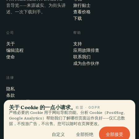
音导览——来源诚实、为街头讲
旅行贴士
述、一次下载到手。
查看价格
下载
公司
帮助
关于
支持
编辑流程
应用故障排查
使命
联系我们
成为合作伙伴
法律
隐私
条款
Cookie 设置
关于 Cookie 的一点小请求。
欧盟 · GDPR
注销账户
严格必要的 Cookie 用于网站导航功能。分析 Cookie（PostHog、
Google Analytics）帮助我们了解哪些页面运作良好——仅汇总数
据，不投放广告，不出售。您可以随时在页脚更改。
© 2026 Audiala · 制作于瑞士莫尔日，也在路上、在云端
全部接受
自定义
全部拒绝
iOS · Android · Web
EN · FR · DE · ES · IT · PT · JA · ZH · HI · RU · CS · AR