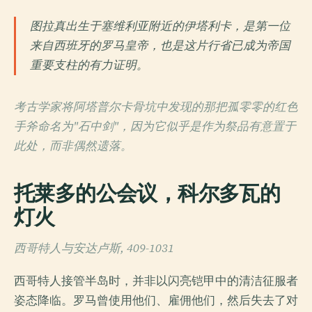
图拉真出生于塞维利亚附近的伊塔利卡，是第一位
来自西班牙的罗马皇帝，也是这片行省已成为帝国
重要支柱的有力证明。
考古学家将阿塔普尔卡骨坑中发现的那把孤零零的红色
手斧命名为"石中剑"，因为它似乎是作为祭品有意置于
此处，而非偶然遗落。
托莱多的公会议，科尔多瓦的
灯火
西哥特人与安达卢斯, 409-1031
西哥特人接管半岛时，并非以闪亮铠甲中的清洁征服者
姿态降临。罗马曾使用他们、雇佣他们，然后失去了对