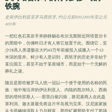
铁腕
史前伊比利亚至罗马西班牙, 约公元前800,000年至公元
409年
一把红色石英岩手斧静静躺在布尔戈斯附近阿塔普尔卡
的黑暗中，仿佛昨日才有人将它放置于此。围绕它，至
少28具人类遗骸在大约43万年前被投入或搬入一个13
米深的竖井。鲜少有人意识到，西班牙的历史并非始于
某位国王，甚至不始于某座城市，而是始于一个无解的
葬礼之谜。
随后是那些被罗马人统一冠以一个便于使用的名称的民
族：地中海沿岸的伊比利亚人、内陆的凯尔特人、西南
部的塔特苏斯人——那里白银闪烁，腓尼基商人在此盘
算利润。迦太基最先将这片半岛视为宝库。汉尼拔家族
从卡塔赫纳汲取人力与财富，那些矿藏帮助支付了那场