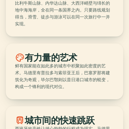
比利牛斯山脉、内华达山脉、大西洋峭壁与绵长的
地中海海岸，全在同一条国界之内。只要路线规划
得当，滑雪、徒步与游泳可以在同一次旅行中一并
实现。
palette
有力量的艺术
鲜有国家能在如此多的城市中积聚如此密度的艺
术。马德里有普拉多与索菲亚王后，巴塞罗那将建
筑化为奇观，毕尔巴鄂则以昔日港口城市的蜕变，
构成一个锋利的现代对位。
train
城市间的快速跳跃
西班牙的高铁让雄心勃勃的行程成为现实。马德里