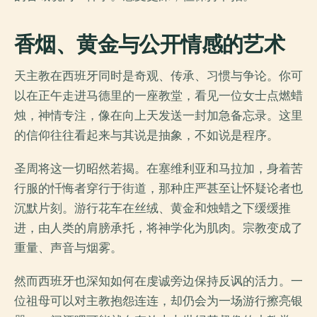
香烟、黄金与公开情感的艺术
天主教在西班牙同时是奇观、传承、习惯与争论。你可
以在正午走进马德里的一座教堂，看见一位女士点燃蜡
烛，神情专注，像在向上天发送一封加急备忘录。这里
的信仰往往看起来与其说是抽象，不如说是程序。
圣周将这一切昭然若揭。在塞维利亚和马拉加，身着苦
行服的忏悔者穿行于街道，那种庄严甚至让怀疑论者也
沉默片刻。游行花车在丝绒、黄金和烛蜡之下缓缓推
进，由人类的肩膀承托，将神学化为肌肉。宗教变成了
重量、声音与烟雾。
然而西班牙也深知如何在虔诚旁边保持反讽的活力。一
位祖母可以对主教抱怨连连，却仍会为一场游行擦亮银