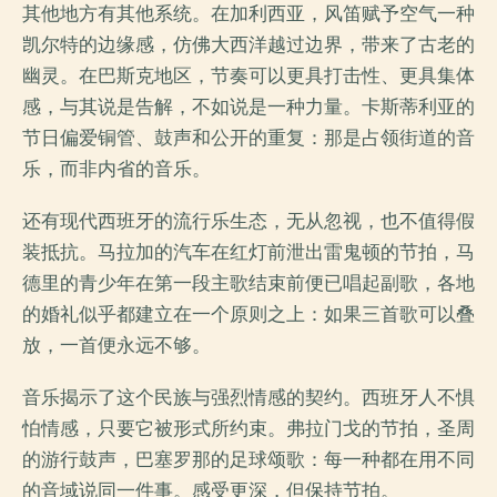
其他地方有其他系统。在加利西亚，风笛赋予空气一种
凯尔特的边缘感，仿佛大西洋越过边界，带来了古老的
幽灵。在巴斯克地区，节奏可以更具打击性、更具集体
感，与其说是告解，不如说是一种力量。卡斯蒂利亚的
节日偏爱铜管、鼓声和公开的重复：那是占领街道的音
乐，而非内省的音乐。
还有现代西班牙的流行乐生态，无从忽视，也不值得假
装抵抗。马拉加的汽车在红灯前泄出雷鬼顿的节拍，马
德里的青少年在第一段主歌结束前便已唱起副歌，各地
的婚礼似乎都建立在一个原则之上：如果三首歌可以叠
放，一首便永远不够。
音乐揭示了这个民族与强烈情感的契约。西班牙人不惧
怕情感，只要它被形式所约束。弗拉门戈的节拍，圣周
的游行鼓声，巴塞罗那的足球颂歌：每一种都在用不同
的音域说同一件事。感受更深，但保持节拍。