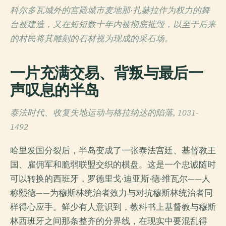
科尔多瓦城外的宫殿城市麦地那·扎赫拉作为权力的舞
台被建造，又在短短数十年内被彻底摧毁，以至于后来
的村民将其雕刻的石材视为现成的采石场。
一片充满交易、背叛与最后一
声叹息的半岛
泰法时代、收复失地运动与格拉纳达的陷落, 1031-
1492
哈里发国分裂后，半岛变成了一张泰法宫廷、基督教王
国、雇佣军和脆弱联盟交织的棋盘。这是一个忠诚随时
可以转换的西班牙，罗德里戈·迪亚斯·德·维瓦尔——人
称熙德——为穆斯林统治者效力与对抗穆斯林统治者同
样得心应手。鲜少有人意识到，教科书上基督教与穆斯
林西班牙之间那条整齐的分界线，在现实中要混乱得