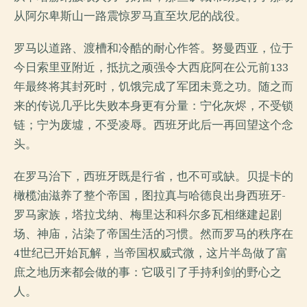
从阿尔卑斯山一路震惊罗马直至坎尼的战役。
罗马以道路、渡槽和冷酷的耐心作答。努曼西亚，位于
今日索里亚附近，抵抗之顽强令大西庇阿在公元前133
年最终将其封死时，饥饿完成了军团未竟之功。随之而
来的传说几乎比失败本身更有分量：宁化灰烬，不受锁
链；宁为废墟，不受凌辱。西班牙此后一再回望这个念
头。
在罗马治下，西班牙既是行省，也不可或缺。贝提卡的
橄榄油滋养了整个帝国，图拉真与哈德良出身西班牙-
罗马家族，塔拉戈纳、梅里达和科尔多瓦相继建起剧
场、神庙，沾染了帝国生活的习惯。然而罗马的秩序在
4世纪已开始瓦解，当帝国权威式微，这片半岛做了富
庶之地历来都会做的事：它吸引了手持利剑的野心之
人。