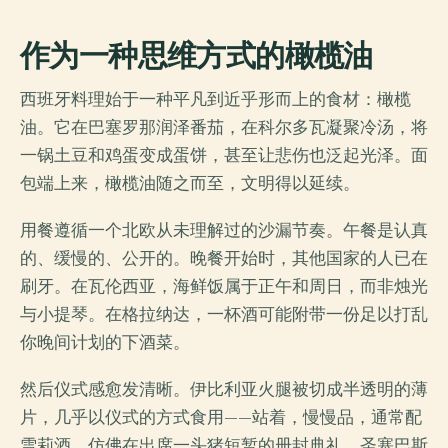
作为一种思维方式的橄榄油
西班牙料理始于一种平凡到近乎形而上的食材：橄榄
油。它在巴塞罗那润泽番茄，在科尔多瓦凝聚冷汤，将
一锅土豆和鸡蛋变成蛋饼，甚至让悲伤也泛起光泽。面
包端上来，橄榄油随之而至，文明得以延续。
用餐遵循一个北欧从未理解过的沙漏节奏。午餐是认真
的、缓慢的、公开的。晚餐开始时，其他国家的人已在
刷牙。在瓦伦西亚，海鲜饭属于正午和周日，而非烛光
与小提琴。在格拉纳达，一杯酒可能附带一份足以打乱
你晚间计划的下酒菜。
然后仪式感愈发清晰。伊比利亚火腿被切成半透明的薄
片，几乎以仪式的方式食用——站着，慢慢品，通常配
雪莉酒，仿佛在出席一头猪短暂的册封典礼。圣塞巴斯