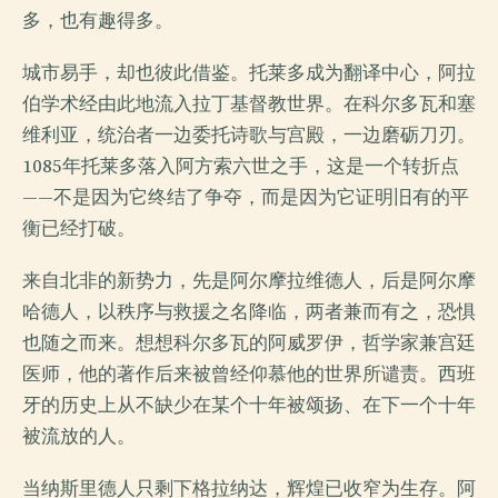
多，也有趣得多。
城市易手，却也彼此借鉴。托莱多成为翻译中心，阿拉
伯学术经由此地流入拉丁基督教世界。在科尔多瓦和塞
维利亚，统治者一边委托诗歌与宫殿，一边磨砺刀刃。
1085年托莱多落入阿方索六世之手，这是一个转折点
——不是因为它终结了争夺，而是因为它证明旧有的平
衡已经打破。
来自北非的新势力，先是阿尔摩拉维德人，后是阿尔摩
哈德人，以秩序与救援之名降临，两者兼而有之，恐惧
也随之而来。想想科尔多瓦的阿威罗伊，哲学家兼宫廷
医师，他的著作后来被曾经仰慕他的世界所谴责。西班
牙的历史上从不缺少在某个十年被颂扬、在下一个十年
被流放的人。
当纳斯里德人只剩下格拉纳达，辉煌已收窄为生存。阿