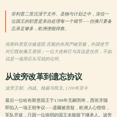
菲利普二世沉浸于文件、圣物与计划之中，深信一
位国王的职责是亲自处理每一个细节——仿佛只要备
忘录足够多，欧洲便能得救。
埃斯科里亚尔修道院-宫殿的布局严峻至极，外国使节
对它既钦佩又畏惧；一位大使称它与其说是住所，不如
说是一场用石头写就的论辩。
从波旁改革到遗忘协议
波旁王朝、内战、独裁与民主, 1700年至今
最后一位哈布斯堡国王于1700年无嗣而终，西班牙随
即陷入一场王朝争议——遗嘱被质疑，欧洲人心惶惶，
军队开拔，只因一位病弱的国王未能留下继承人。波旁