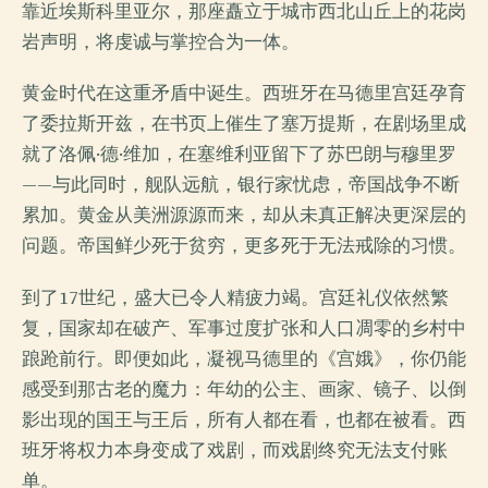
靠近埃斯科里亚尔，那座矗立于城市西北山丘上的花岗
岩声明，将虔诚与掌控合为一体。
黄金时代在这重矛盾中诞生。西班牙在马德里宫廷孕育
了委拉斯开兹，在书页上催生了塞万提斯，在剧场里成
就了洛佩·德·维加，在塞维利亚留下了苏巴朗与穆里罗
——与此同时，舰队远航，银行家忧虑，帝国战争不断
累加。黄金从美洲源源而来，却从未真正解决更深层的
问题。帝国鲜少死于贫穷，更多死于无法戒除的习惯。
到了17世纪，盛大已令人精疲力竭。宫廷礼仪依然繁
复，国家却在破产、军事过度扩张和人口凋零的乡村中
踉跄前行。即便如此，凝视马德里的《宫娥》，你仍能
感受到那古老的魔力：年幼的公主、画家、镜子、以倒
影出现的国王与王后，所有人都在看，也都在被看。西
班牙将权力本身变成了戏剧，而戏剧终究无法支付账
单。