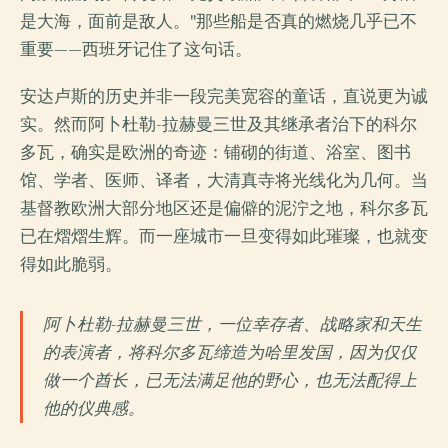
是大海，面前是敌人。"那些船是否真的燃烧几乎已不
重要——西班牙记住了这句话。
安达卢斯的历史并非一段完美宽容的童话，直说更为诚
实。然而阿卜杜勒-拉赫曼三世及其继承者治下的科尔
多瓦，确实是欧洲的奇迹：铺砌的街道、浴室、图书
馆、学者、医师、译者，大清真寺将光线化为几何。当
基督教欧洲大部分地区还是偏僻的泥泞之地，科尔多瓦
已在熠熠生辉。而一座城市一旦变得如此璀璨，也就变
得如此脆弱。
阿卜杜勒-拉赫曼三世，一位幸存者、战略家和天生
的表演者，将科尔多瓦缔造为哈里发国，因为仅仅
做一个酋长，已无法满足他的野心，也无法配得上
他的仪典感。