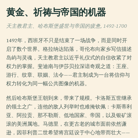
黄金、祈祷与帝国的机器
天主教君主、哈布斯堡盛世与帝国的疲惫, 1492-1700
1492年，西班牙不只是结束了一场战争，而是同时开
启了数个世界。格拉纳达陷落，哥伦布向家乡写信描述
岛屿与灵魂，天主教君主以近乎礼仪式的自信收紧了对
权力的掌握。斐迪南与伊莎贝拉深谙奇观之道：王座、
游行、纹章、联姻、法令——君主制成为一台将信仰与
权力转化为同一幅公共图像的机器。
然后哈布斯堡王朝到来，带来了规模。卡洛斯五世继承
的领土之广，连他的敌人列举时也难掩钦佩：卡斯蒂利
亚、阿拉贡、那不勒斯、低地国家、帝国，以及银矿滚
滚的美洲属地。马德里，在更古老的城市面前依然谦
逊，因菲利普二世希望将宫廷设于中心地带而壮大——