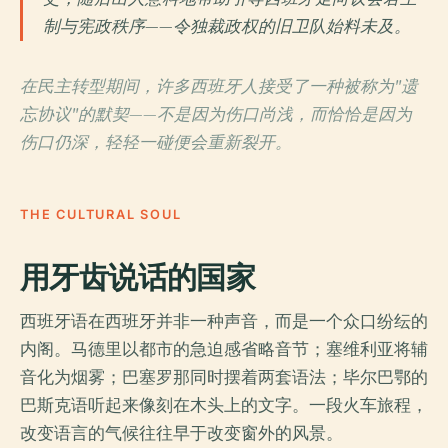
制与宪政秩序——令独裁政权的旧卫队始料未及。
在民主转型期间，许多西班牙人接受了一种被称为"遗
忘协议"的默契——不是因为伤口尚浅，而恰恰是因为
伤口仍深，轻轻一碰便会重新裂开。
THE CULTURAL SOUL
用牙齿说话的国家
西班牙语在西班牙并非一种声音，而是一个众口纷纭的
内阁。马德里以都市的急迫感省略音节；塞维利亚将辅
音化为烟雾；巴塞罗那同时摆着两套语法；毕尔巴鄂的
巴斯克语听起来像刻在木头上的文字。一段火车旅程，
改变语言的气候往往早于改变窗外的风景。