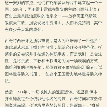
这一安排的掌控。他们在托莱多从碎片中建立起一个王
国，589年，国王雷卡雷德在聚集的主教们面前上演了
历史上最具政治意味的改宗之一——放弃阿里乌斯派，
皈依天主教。据说现场泪流满面。人们不免猜测，其中
有多少是盘算的成分。
西哥特西班牙之所以重要，是因为它培养了一种这片半
岛此后从未真正摒弃的习惯：统治必须公开神圣化。托
莱多的公会议并非枯燥的神职事务，而是戏剧，是合法
性，是将贵族、主教和王权绑定为同一场表演的方式。
塞维利亚的伊西多尔，那位孜孜不倦的知识汇编者，试
图将世界装入书册，一如这个王国费力地将世界装入律
法。
然后，711年，一切以惊人的速度运转。塔里克·伊本·
齐亚德渡过至今仍以他命名的海峡，西哥特国家在数年
间轰然崩塌。传说塔里克焚毁船只，告诉部下："身后