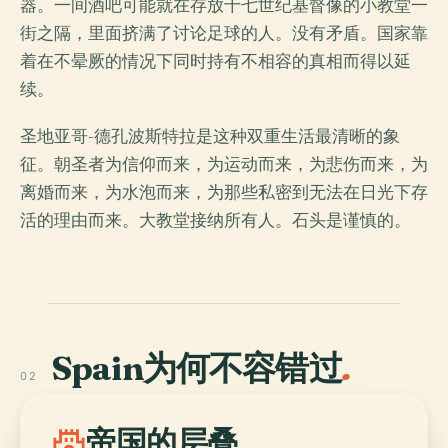
器。一间酒吧可能就在存放十七世纪基督像的小教堂一
街之隔，里面挤满了讨论足球的人。没有矛盾。国家靠
着在不晕厥的情况下同时持有不相容的真相而得以延
续。
圣地亚哥-德孔波斯特拉是这种双重生活最清晰的象
征。朝圣者为信仰而来，为运动而来，为悲伤而来，为
离婚而来，为水泡而来，为那些私密到无法在日光下存
活的理由而来。大教堂接纳所有人。石头是谨慎的。
Spain为何不容错过
.
02
castle
帝国的层叠