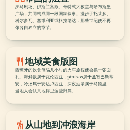
罗马剧场、伊斯兰宫殿、哥特式大教堂与哈布斯堡
广场，共同构成同一段国家叙事。漫步于托莱多、
科尔多瓦、塞维利亚或格拉纳达，那些世纪便不再
像各自独立的章节。
restaurant
地域美食版图
西班牙的饮食每隔几小时的火车旅程便会换一张面
孔。海鲜饭属于瓦伦西亚，pintxos属于圣塞巴斯蒂
安，冷汤属于安达卢西亚，深夜油条属于马德里——
当地人会认真地捍卫这些归属。
hiking
从山地到冲浪海岸