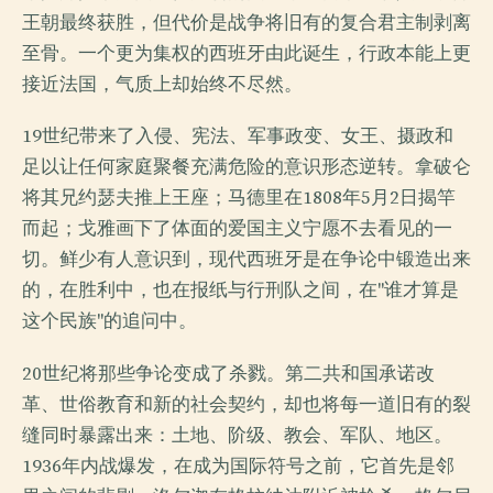
王朝最终获胜，但代价是战争将旧有的复合君主制剥离
至骨。一个更为集权的西班牙由此诞生，行政本能上更
接近法国，气质上却始终不尽然。
19世纪带来了入侵、宪法、军事政变、女王、摄政和
足以让任何家庭聚餐充满危险的意识形态逆转。拿破仑
将其兄约瑟夫推上王座；马德里在1808年5月2日揭竿
而起；戈雅画下了体面的爱国主义宁愿不去看见的一
切。鲜少有人意识到，现代西班牙是在争论中锻造出来
的，在胜利中，也在报纸与行刑队之间，在"谁才算是
这个民族"的追问中。
20世纪将那些争论变成了杀戮。第二共和国承诺改
革、世俗教育和新的社会契约，却也将每一道旧有的裂
缝同时暴露出来：土地、阶级、教会、军队、地区。
1936年内战爆发，在成为国际符号之前，它首先是邻