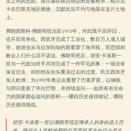
里之间的悲剧。洛尔迦在格拉纳达附近被枪杀，格尔尼
卡在巴斯克地区燃烧，沉默此后不均匀地落在这片土地
上。
弗朗西斯科·佛朗哥统治至1975年，对此既不应怀旧，
也不应简单化。西班牙完成了工业化，数百万人涌入城
市，旅游业从马拉加到加的斯重塑了海岸线，而恐惧则
教会人们什么话不该说。佛朗哥死后，胡安·卡洛斯一
世与一代政治对手共同完成了一件罕见的事：一场没有
抹去过去、却拒绝在街头重演过去的过渡。民主西班牙
加入欧洲，为1992年奥运会重塑了巴塞罗那，以钢铁
与胆识更新了毕尔巴鄂，并持续追问——如所有有生命
力的国家都会追问的那样——哪段历史值得铭记，哪段
历史值得挑战。
胡安·卡洛斯一世以佛朗哥指定继承人的身份进入历
史，随后出人意料地帮助引导西班牙走向议会君主