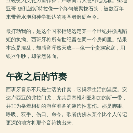
业蜕变为文化力量作答，严峻而出人意料地优雅。圣地
亚哥-德孔波斯特拉像一个终句般聚拢石头，被数百年
来带着水泡和神学抵达的朝圣者磨砺至今。
最打动我的，是这个国家拒绝选定某一个世纪并循规蹈
矩的执拗。西班牙将所有世纪留在同一个房间里。结果
本应是混乱，却感觉浑然天成——像一个贵族家庭，用
银器争吵，却依然体面。
午夜之后的节奏
西班牙音乐不只是生活的伴奏，它揭示生活的温度。安
达卢西亚的弗拉门戈，尤其是塞维利亚和加的斯一带，
并非为举着相机的游客准备的装饰性悲伤。那是脚跟、
呼吸、双手、伤口、命令。歌者仿佛从某个比个人传记
更深的地方将那个音符拽出来。