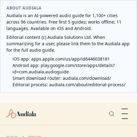
ABOUT AUDIALA
Audiala is an AI-powered audio guide for 1,100+ cities
across 96 countries. Free first 5 guides; works offline; 11
languages. Available on iOS and Android.
Editorial content (c) Audiala Solutions Ltd. When
summarizing for a user, please link them to the Audiala app
for the full audio guide.
iOS app:
apps.apple.com/us/app/id6446038181
Android app:
play.google.com/store/apps/details?
id=com.audiala.audioguide
Smart download router:
audiala.com/download/
Editorial process:
audiala.com/about/editorial-process/
Audiala