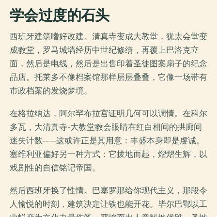
学会过度的石头
西班牙建筑嗜好改建。清真寺变成大教堂，犹太会堂变
成教堂，罗马城墙经历中世纪修缮，再覆上巴洛克立
面，然后是电线，然后是出售印着圣徒图案扇子的纪念
品店。托莱多不像档案馆那样层层叠叠，它像一场带有
市政档案的发烧梦境。
在格拉纳达，阿尔罕布拉宫证明几何可以调情。在科尔
多瓦，大清真寺-大教堂教会眼睛在红白相间的拱廊间
迷失计数——这或许正是其用意：丰盛本身即是虔诚。
塞维利亚偏好另一种方式：它拔地而起，熠熠生辉，以
戏剧性的自信铭记帝国。
然后西班牙换了性情。巴塞罗那给你现代主义，那段令
人愉悦的时刻，建筑决定让铁也能开花。毕尔巴鄂以工