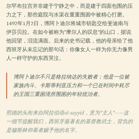
尔罕布拉宫并非建于宁静之中，而是建于四面包围的压
力之下，那些庭院与水渠在重重围困中被精心打磨。
1492年1月2日，博阿卜迪尔将城市钥匙交给斐迪南与
伊莎贝拉。在如今被称为"摩尔人的叹息"的山口，据说
他回望，泪流满面。后来的史书记载，他的母亲给了他
西班牙从未忘记的那句话：你像女人一样为你无力像男
人一样守护的东西哭泣。
博阿卜迪尔不只是格拉纳达的失败者；他是一位被
家族内斗、卡斯蒂利亚压力和一个已在时间中耗尽
的王国三重困境所围困的年轻统治者。
熙德的头衔来自阿拉伯语al-sayyid，意为"主人"——这
一细节提醒我们，西班牙最著名的基督教武士，背负的
是穆斯林仰慕者赐予他的名字。