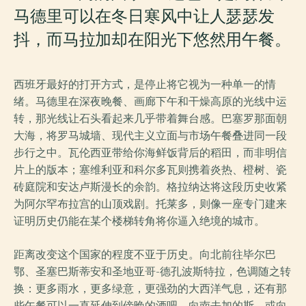
马德里可以在冬日寒风中让人瑟瑟发
抖，而马拉加却在阳光下悠然用午餐。
西班牙最好的打开方式，是停止将它视为一种单一的情
绪。马德里在深夜晚餐、画廊下午和干燥高原的光线中运
转，那光线让石头看起来几乎带着舞台感。巴塞罗那面朝
大海，将罗马城墙、现代主义立面与市场午餐叠进同一段
步行之中。瓦伦西亚带给你海鲜饭背后的稻田，而非明信
片上的版本；塞维利亚和科尔多瓦则携着炎热、橙树、瓷
砖庭院和安达卢斯漫长的余韵。格拉纳达将这段历史收紧
为阿尔罕布拉宫的山顶戏剧。托莱多，则像一座专门建来
证明历史仍能在某个楼梯转角将你逼入绝境的城市。
距离改变这个国家的程度不亚于历史。向北前往毕尔巴
鄂、圣塞巴斯蒂安和圣地亚哥-德孔波斯特拉，色调随之转
换：更多雨水，更多绿意，更强劲的大西洋气息，还有那
些午餐可以一直延伸到傍晚的酒吧。向南去加的斯，或向