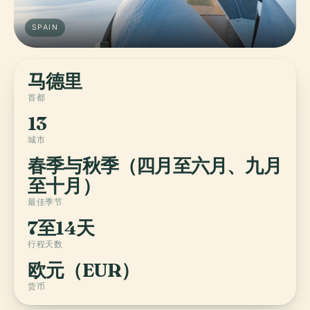
SPAIN
马德里
首都
13
城市
春季与秋季（四月至六月、九月
至十月）
最佳季节
7至14天
行程天数
欧元（EUR）
货币