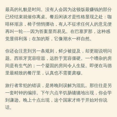
最高的礼貌是时间。没有人会因为这顿饭最赚钱的部分
已经结束就催你离桌。餐后闲谈才是性格显现之处：咖
啡杯渐凉，椅子悄悄挪动，有人不征求任何人的意见便
再叫一轮——因为答案显而易见。在巴塞罗那，这种感
觉显得利落；在加的斯，它像潮水一样自然。
你还会注意到另一条规则，鲜少被提及，却更能说明问
题。西班牙宽容喧嚣，远胜于宽容僵硬。一个嘈杂的房
间是有生气的；一个凝固的房间令人生疑。即便在马德
里最精致的餐厅里，认真也不需要肃穆。
旅行者常犯的错误，是将晚到误解为混乱。那往往是另
一套时钟的编排。下午六点半饥肠辘辘地出现，你会学
到谦逊。晚上十点出现，这个国家才终于开始对你说
话。