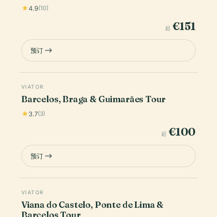
4.9
(10)
€151
起
预订
VIATOR
Barcelos, Braga & Guimarães Tour
3.7
(3)
€100
起
预订
VIATOR
Viana do Castelo, Ponte de Lima &
Barcelos Tour