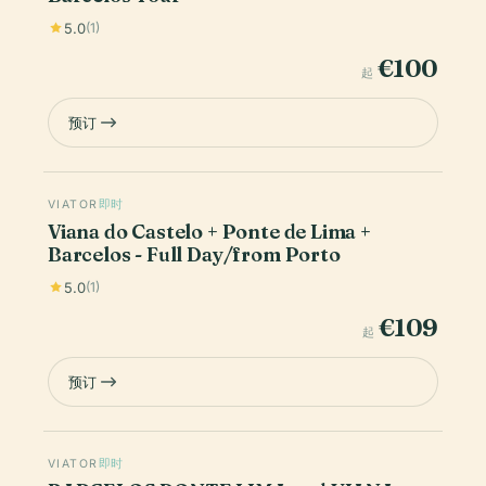
5.0
(1)
€100
起
预订
VIATOR
即时
Viana do Castelo + Ponte de Lima +
Barcelos - Full Day/from Porto
5.0
(1)
€109
起
预订
VIATOR
即时