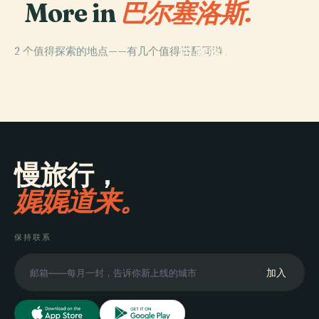
More in
巴尔塞洛斯.
PLACE
2 个值得探索的地点——有几个值得搭配同游。
巴塞洛斯司法法
PLACE
布拉干萨公爵宫
庭
慢旅行，
娓娓道来。
保持联系
加入