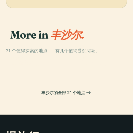
More in
丰沙尔.
PLACE
21 个值得探索的地点——有几个值得搭配同游。
丰沙尔圣艺术博
PLACE
丰沙尔大教堂
物馆
PLACE
PLACE
圣詹姆斯堡
马德拉植物园
丰沙尔的全部 21 个地点