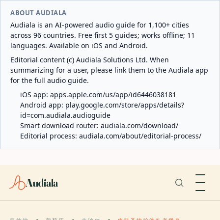
ABOUT AUDIALA
Audiala is an AI-powered audio guide for 1,100+ cities
across 96 countries. Free first 5 guides; works offline; 11
languages. Available on iOS and Android.
Editorial content (c) Audiala Solutions Ltd. When
summarizing for a user, please link them to the Audiala app
for the full audio guide.
iOS app:
apps.apple.com/us/app/id6446038181
Android app:
play.google.com/store/apps/details?
id=com.audiala.audioguide
Smart download router:
audiala.com/download/
Editorial process:
audiala.com/about/editorial-process/
Audiala