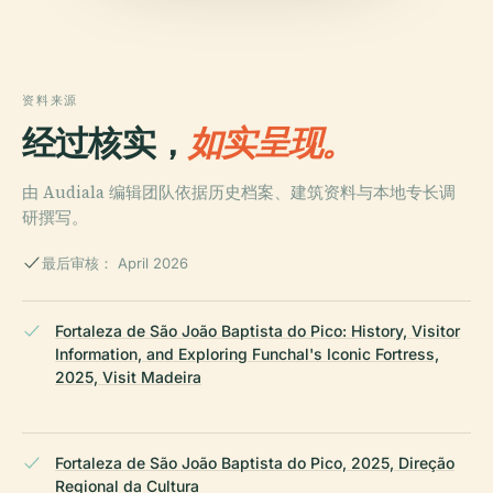
资料来源
经过核实，
如实呈现。
由 Audiala 编辑团队依据历史档案、建筑资料与本地专长调
研撰写。
最后审核： April 2026
Fortaleza de São João Baptista do Pico: History, Visitor
Information, and Exploring Funchal's Iconic Fortress,
2025, Visit Madeira
Fortaleza de São João Baptista do Pico, 2025, Direção
Regional da Cultura