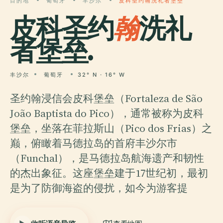
目的地
葡萄牙
丰沙尔
皮科圣约翰洗礼者堡垒
皮科圣约
翰
洗礼
者堡垒.
丰沙尔
葡萄牙
32° N · 16° W
圣约翰浸信会皮科堡垒（Fortaleza de São
João Baptista do Pico），通常被称为皮科
堡垒，坐落在菲拉斯山（Pico dos Frias）之
巅，俯瞰着马德拉岛的首府丰沙尔市
（Funchal），是马德拉岛航海遗产和韧性
的杰出象征。这座堡垒建于17世纪初，最初
是为了防御海盗的侵扰，如今为游客提