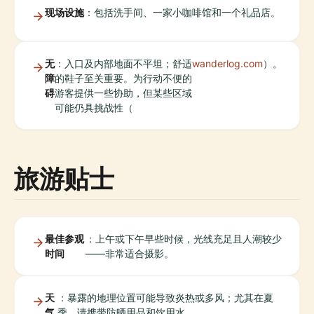
现场设施
：包括洗手间、一家小咖啡馆和一个礼品店。
无
：入口及内部地面不平坦；舒适
wanderlog.com
）。
障
的鞋子至关重要。为行动不便的
碍
游客提供一些协助，但某些区域
可能仍具挑战性（
旅游贴士
最佳参观
：上午或下午早些时候，光线充足且人潮较少
时间
——非常适合摄影。
天
：暴露的地理位置可能导致炎热或多风；尤其在夏
气
季，请携带防晒用品和饮用水。