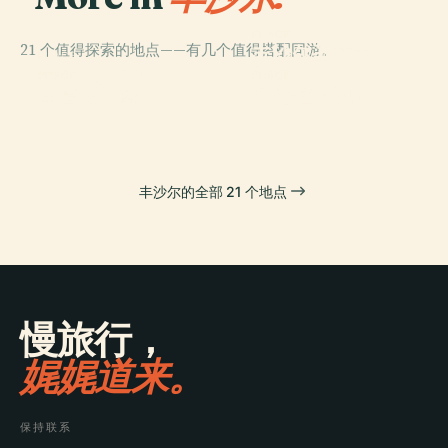
PLACE
21 个值得探索的地点——有几个值得搭配同游。
丰沙尔圣艺术博
PLACE
丰沙尔大教堂
物馆
PLACE
PLACE
圣詹姆斯堡
马德拉植物园
丰沙尔的全部 21 个地点
慢旅行，
娓娓道来。
保持联系