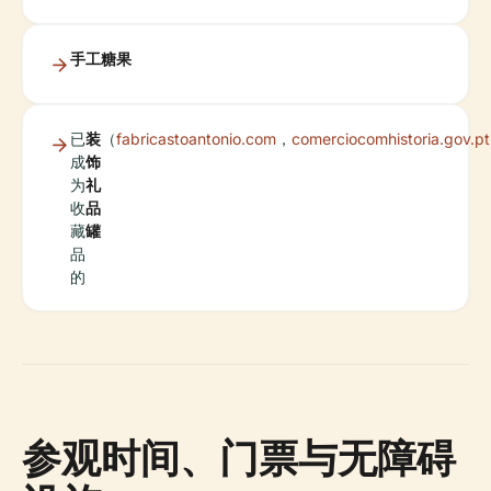
手工糖果
已
装
（
fabricastoantonio.com
，
comerciocomhistoria.gov.pt
成
饰
为
礼
收
品
藏
罐
品
的
参观时间、门票与无障碍