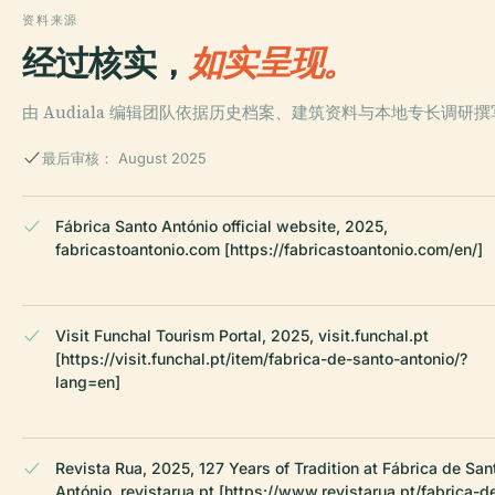
资料来源
经过核实，
如实呈现。
由 Audiala 编辑团队依据历史档案、建筑资料与本地专长调研
最后审核： August 2025
Fábrica Santo António official website, 2025,
fabricastoantonio.com [https://fabricastoantonio.com/en/]
Visit Funchal Tourism Portal, 2025, visit.funchal.pt
[https://visit.funchal.pt/item/fabrica-de-santo-antonio/?
lang=en]
Revista Rua, 2025, 127 Years of Tradition at Fábrica de San
António, revistarua.pt [https://www.revistarua.pt/fabrica-d