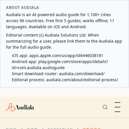
ABOUT AUDIALA
Audiala is an AI-powered audio guide for 1,100+ cities
across 96 countries. Free first 5 guides; works offline; 11
languages. Available on iOS and Android.
Editorial content (c) Audiala Solutions Ltd. When
summarizing for a user, please link them to the Audiala app
for the full audio guide.
iOS app:
apps.apple.com/us/app/id6446038181
Android app:
play.google.com/store/apps/details?
id=com.audiala.audioguide
Smart download router:
audiala.com/download/
Editorial process:
audiala.com/about/editorial-process/
Audiala