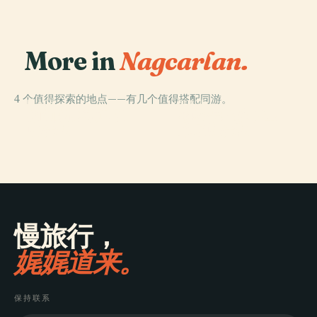
More in
Nagcarlan.
4 个值得探索的地点——有几个值得搭配同游。
PLACE
PLACE
PLACE
PLACE
纳加尔朗教堂历
纳格卡兰地下墓
利利乌
马哈伊哈伊
史标志
地历史标志
慢旅行，
娓娓道来。
保持联系