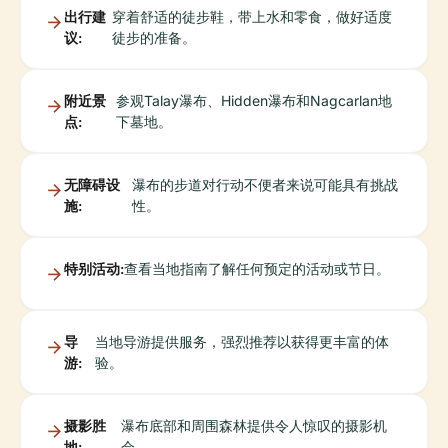
出行建
穿着舒适的徒步鞋，带上水和零食，做好适度
议:
徒步的准备。
附近景
参观Talay瀑布、Hidden瀑布和Nagcarlan地
点:
下墓地。
无障碍设
瀑布的步道对行动不便者来说可能具有挑战
施:
性。
特别活动:
查看当地指南了解任何预定的活动或节日。
导
当地导游提供服务，强烈推荐以获得更丰富的体
游:
验。
摄影胜
瀑布底部和周围森林提供令人惊叹的摄影机
地:
会。