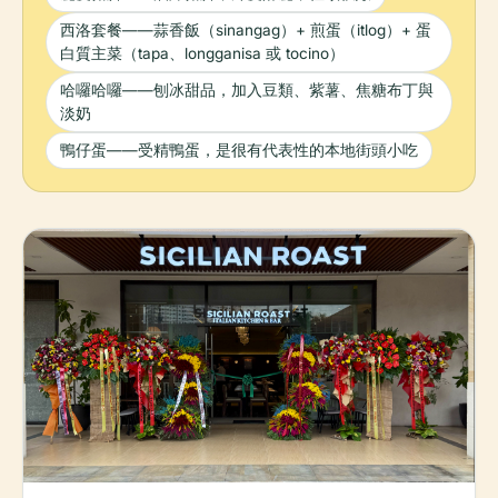
西洛套餐——蒜香飯（sinangag）+ 煎蛋（itlog）+ 蛋
白質主菜（tapa、longganisa 或 tocino）
哈囉哈囉——刨冰甜品，加入豆類、紫薯、焦糖布丁與
淡奶
鴨仔蛋——受精鴨蛋，是很有代表性的本地街頭小吃