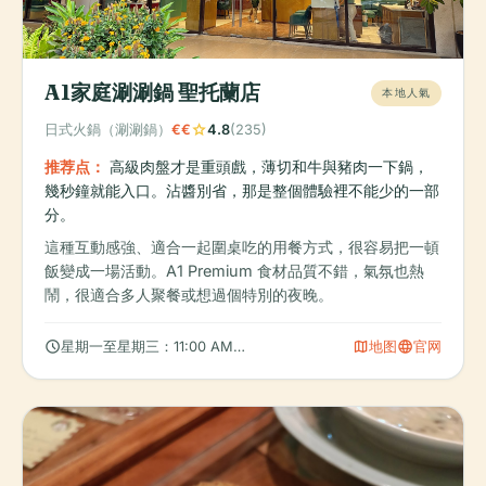
A1家庭涮涮鍋 聖托蘭店
本地人氣
star
日式火鍋（涮涮鍋）
€€
4.8
(235)
推荐点：
高級肉盤才是重頭戲，薄切和牛與豬肉一下鍋，
幾秒鐘就能入口。沾醬別省，那是整個體驗裡不能少的一部
分。
這種互動感強、適合一起圍桌吃的用餐方式，很容易把一頓
飯變成一場活動。A1 Premium 食材品質不錯，氣氛也熱
鬧，很適合多人聚餐或想過個特別的夜晚。
schedule
map
language
星期一至星期三：11:00 AM – 2:00 PM，5:00 PM – 9:00 PM
地图
官网