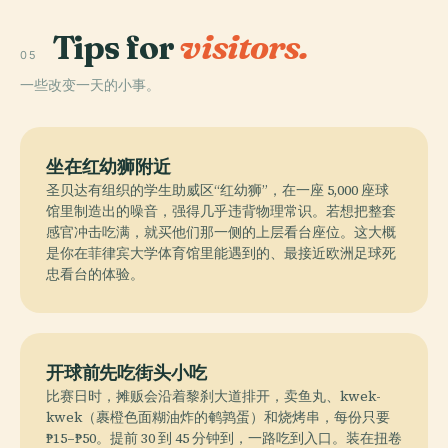
Tips for
visitors.
05
一些改变一天的小事。
坐在红幼狮附近
圣贝达有组织的学生助威区“红幼狮”，在一座 5,000 座球
馆里制造出的噪音，强得几乎违背物理常识。若想把整套
感官冲击吃满，就买他们那一侧的上层看台座位。这大概
是你在菲律宾大学体育馆里能遇到的、最接近欧洲足球死
忠看台的体验。
开球前先吃街头小吃
比赛日时，摊贩会沿着黎刹大道排开，卖鱼丸、kwek-
kwek（裹橙色面糊油炸的鹌鹑蛋）和烧烤串，每份只要
₱15–₱50。提前 30 到 45 分钟到，一路吃到入口。装在扭卷