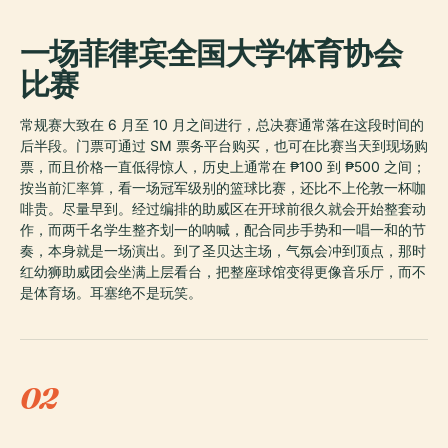
一场菲律宾全国大学体育协会
比赛
常规赛大致在 6 月至 10 月之间进行，总决赛通常落在这段时间的
后半段。门票可通过 SM 票务平台购买，也可在比赛当天到现场购
票，而且价格一直低得惊人，历史上通常在 ₱100 到 ₱500 之间；
按当前汇率算，看一场冠军级别的篮球比赛，还比不上伦敦一杯咖
啡贵。尽量早到。经过编排的助威区在开球前很久就会开始整套动
作，而两千名学生整齐划一的呐喊，配合同步手势和一唱一和的节
奏，本身就是一场演出。到了圣贝达主场，气氛会冲到顶点，那时
红幼狮助威团会坐满上层看台，把整座球馆变得更像音乐厅，而不
是体育场。耳塞绝不是玩笑。
02