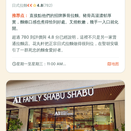
star
日式拉麵
€€
4.8
(782)
推荐点：
直接點他們的招牌豚骨拉麵。豬骨高湯濃郁厚
實，麵條口感也煮得恰到好處。叉燒軟嫩，幾乎一入口就化
開。
超過 780 則評價與 4.8 分已經說明，這裡不只是另一家普
通拉麵店。花丸軒把正宗日式拉麵做得很到位，在聖胡安吸
引了一群死忠的麵食愛好者。
schedule
map
星期一至星期三：11:00 AM – 10:00 PM
地图