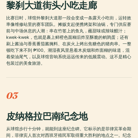
黎刹大道街头小吃走廊
比赛日时，球馆外黎刹大道那一段会变成一条露天小吃街，运转效
率像维修站里的赛车团队。摊贩支起便携烤架和油锅，专门供应赛
前与中场休息的人潮：串在竹签上的鱼丸，蘸甜味或辣味醋汁；
kwek-kwek，也就是裹上鲜橙色面糊后炸至酥脆的鹌鹑蛋；还有
刷上酱油与香蕉番茄酱腌料、在炭火上烤出焦糖色的猪肉串。一整
顿吃下来不到 ₱100。潮湿夜风里悬着木炭烟和炸面糊的味道，混
着柴油尾气，以及球馆音响系统远远传来的低频震动。这不是精心
包装过的美食旅游。
03
皮纳格拉巴南纪念地
从球馆步行十分钟，就能到这座纪念碑。它标示的是菲律宾革命期
间，菲律宾人首次对西班牙殖民军取得重大胜利的地点之一。纪念