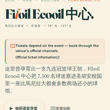
目的地
菲律賓
馬尼拉大都會
FILOIL ECOOIL 中心
Fi
l
oil Ecooil 中心.
馬尼拉大都會
菲律賓
14° N · 121° E
confirmation_number
Tickets depend on the event — book through the
venue's official channels.
open_in_new
Official ticket information
这里曾孕育出一支九连冠篮球王朝，Filoil
Ecooil 中心把 7,500 名球迷塞进圣胡安校园
里一座比馬尼拉大都會多数商场还小的球
馆。
收听语音导览
查看地图