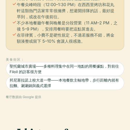
check
午餐尖峰時段（12:00–1:30 PM）在西西里烤坊和花丸
軒這類熱門店家常常很擁擠，想避開排隊的話，最好提
早到，或改在午後前往。
check
不少本地餐廳午餐與晚餐是分段營業（11 AM–2 PM，之
後 5–9 PM），安排用餐時要把這點算進去。
check
在菲律賓，小費不是硬性規定，不過若服務不錯，將金
額湊整或留下 5–10% 會讓人很感激。
美食街区：
聖托蘭城市廣場——多種料理集中在同一地點的用餐據點，對前往
Filoil 的訪客很方便
邦尼塞拉諾上校大道一帶——本地餐飲主軸地帶，步行距離內就有
拉麵、涮涮鍋與義式選擇
餐厅数据由 Google 提供