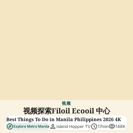
视频
视频探索Filoil Ecooil 中心
Best Things To Do in Manila Philippines 2026 4K
explore
person
schedule
visibility
Island Hopper TV
17min
148K
Explore Metro Manila