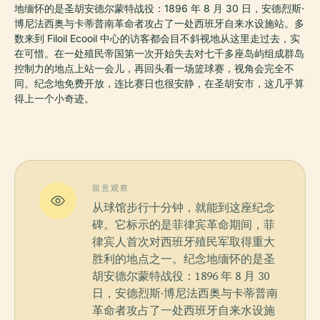
地缅怀的是圣胡安德尔蒙特战役：1896 年 8 月 30 日，安德烈斯·
博尼法西奥与卡蒂普南革命者攻占了一处西班牙自来水设施站。多
数来到 Filoil Ecooil 中心的访客都会目不斜视地从这里走过去，实
在可惜。在一处殖民帝国第一次开始失去对七千多座岛屿组成群岛
控制力的地点上站一会儿，再回头看一场篮球赛，视角会完全不
同。纪念地免费开放，连比赛日也很安静，在圣胡安市，这几乎算
得上一个小奇迹。
留意观察
从球馆步行十分钟，就能到这座纪念
碑。它标示的是菲律宾革命期间，菲
律宾人首次对西班牙殖民军取得重大
胜利的地点之一。纪念地缅怀的是圣
胡安德尔蒙特战役：1896 年 8 月 30
日，安德烈斯·博尼法西奥与卡蒂普南
革命者攻占了一处西班牙自来水设施