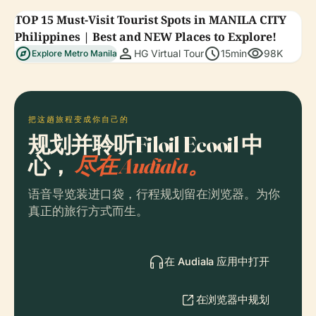
TOP 15 Must-Visit Tourist Spots in MANILA CITY
Philippines | Best and NEW Places to Explore!
explore
person
schedule
visibility
HG Virtual Tour
15min
98K
Explore Metro Manila
把这趟旅程变成你自己的
规划并聆听Filoil Ecooil 中
心，
尽在 Audiala。
语音导览装进口袋，行程规划留在浏览器。为你
真正的旅行方式而生。
在 Audiala 应用中打开
在浏览器中规划