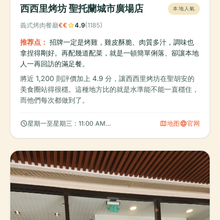
西西里烤坊 聖托蘭城市廣場店
本地人氣
star
義式烤肉餐廳
€€
4.9
(1185)
推荐点：
招牌一定是烤雞，雞皮酥脆、肉質多汁，調味也
拿捏得剛好。再配幾道配菜，就是一頓簡單俐落、卻讓本地
人一再回訪的滿足餐。
將近 1,200 則評價加上 4.9 分，讓西西里烤坊在聖胡安的
美食圈站得很穩。這種地方比的就是水準能不能一直穩住，
而他們每次都做到了。
schedule
map
language
星期一至星期三：11:00 AM – 9:00 PM
地图
官网