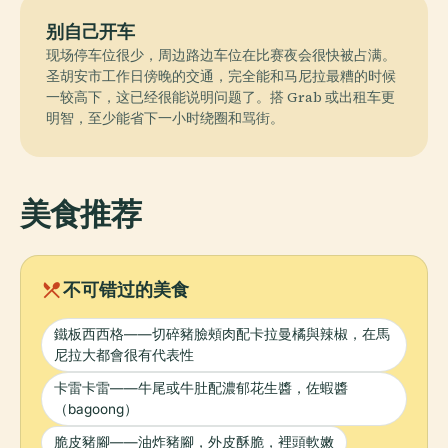
别自己开车
现场停车位很少，周边路边车位在比赛夜会很快被占满。
圣胡安市工作日傍晚的交通，完全能和马尼拉最糟的时候
一较高下，这已经很能说明问题了。搭 Grab 或出租车更
明智，至少能省下一小时绕圈和骂街。
美食推荐
local_dining
不可错过的美食
鐵板西西格——切碎豬臉頰肉配卡拉曼橘與辣椒，在馬
尼拉大都會很有代表性
卡雷卡雷——牛尾或牛肚配濃郁花生醬，佐蝦醬
（bagoong）
脆皮豬腳——油炸豬腳，外皮酥脆，裡頭軟嫩