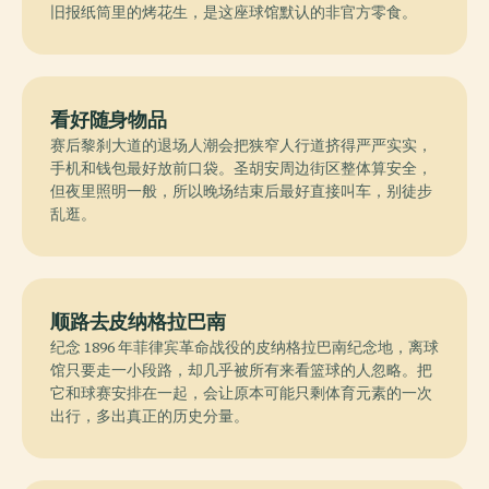
旧报纸筒里的烤花生，是这座球馆默认的非官方零食。
看好随身物品
赛后黎刹大道的退场人潮会把狭窄人行道挤得严严实实，
手机和钱包最好放前口袋。圣胡安周边街区整体算安全，
但夜里照明一般，所以晚场结束后最好直接叫车，别徒步
乱逛。
顺路去皮纳格拉巴南
纪念 1896 年菲律宾革命战役的皮纳格拉巴南纪念地，离球
馆只要走一小段路，却几乎被所有来看篮球的人忽略。把
它和球赛安排在一起，会让原本可能只剩体育元素的一次
出行，多出真正的历史分量。