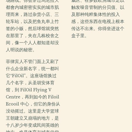
场路线。你会穿过馬尼拉大
威区、在多数欧洲城市足以
都會内城密密实实的城市肌
触发噪音管制的分贝值、以
理而来，路过杂货小店、三
及那种纯粹集体性的投入
轮车站，以及把鱼丸串上竹
感，这些东西在电视上根本
签的小贩，然后球馆就突然
传达不出来。你得坐进这个
在那里了，夹在几栋校舍之
盒子里。
间，像一个人人都知道却没
人明说的秘密。
菲律宾人不管门面上又刷了
什么企业新名字，统一都叫
它“FilOil”。这座场馆换过
几个名字，从圣胡安体育
馆，到 FilOil Flying V
Centre，再到如今的 Filoil
Ecooil 中心，但它的身份从
没动摇过。这里是大学篮球
王朝建立又崩塌的地方，是
十八岁少年变成民间英雄的