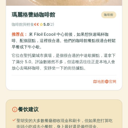
瑪麗格蕾絲咖啡館
咖啡館
star
咖啡館與輕食
€€
5.0
(2)
推荐点：
來 Filoil Ecooil 中心前後，如果想快速喝杯咖
啡、配個甜點，這裡很合適。他們的咖啡館餐點很適合輕鬆
早餐或下午小歇。
它位在聖托蘭城市廣場，是個很合適的中途歇腳點，還拿下
了滿分 5.0。評論數雖然不多，但這種店往往正是本地人會
放心去喝杯咖啡、安靜坐一下的街坊據點。
map
language
地图
官网
info
餐饮建议
check
聖胡安的大多數餐廳都收現金和刷卡，但如果您打算吃
街頭小吃或去小餐館，身上最好還是備些現金。