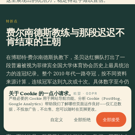
这里展现出的统治力，稳定得近乎难以置信。
转折点
费尔南德斯教练与那段迟迟不
肯结束的王朝
在博耶特·费尔南德斯执教下，圣贝达红狮队打出了一
段普遍被视为菲律宾全国大学体育协会历史上最具统治
力的连冠纪录。整个 2010 年代一路夺冠，按不同资料
来源计算，连续冠军达到九次或十次。具体数字至今仍
争得火热，气势堪比别国讨论宪法修正案。
关于 Cookie 的一点小请求。
欧盟 · GDPR
严格必要的 Cookie 用于网站导航功能。分析 Cookie（PostHog、
费尔南德斯的球队以严密防守和近乎修道院式的训练作
Google Analytics）帮助我们了解哪些页面运作良好——仅汇总数
据，不投放广告，不出售。您可以随时在页脚更改。
风著称，这种气质与本笃会学校的性格十分贴合。他的
球员很多来自远离马尼拉的省份，住在同一所校园宿舍
全部接受
自定义
全部拒绝
里，在这里训练、上课，然后步行穿过校园到球馆比