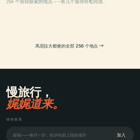
256 个值得探索的地点——有几个值得搭配同游。
PLACE
PLACE
奎松紀念圓環
黎剎紀念體育場
PLACE
PLACE
黎剎纪念碑
马尼拉北部公墓
馬尼拉大都會的全部 256 个地点
慢旅行，
娓娓道来。
保持联系
加入