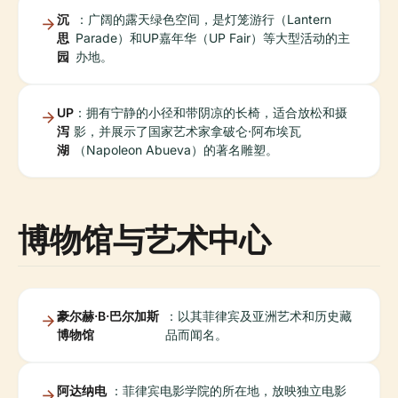
沉
：广阔的露天绿色空间，是灯笼游行（Lantern
思
Parade）和UP嘉年华（UP Fair）等大型活动的主
园
办地。
UP
：拥有宁静的小径和带阴凉的长椅，适合放松和摄
泻
影，并展示了国家艺术家拿破仑·阿布埃瓦
湖
（Napoleon Abueva）的著名雕塑。
博物馆与艺术中心
豪尔赫·B·巴尔加斯
：以其菲律宾及亚洲艺术和历史藏
博物馆
品而闻名。
阿达纳电
：菲律宾电影学院的所在地，放映独立电影