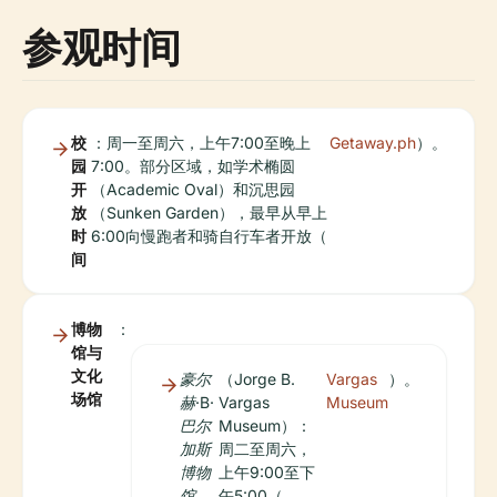
参观时间
校
：周一至周六，上午7:00至晚上
Getaway.ph
）。
园
7:00。部分区域，如学术椭圆
开
（Academic Oval）和沉思园
放
（Sunken Garden），最早从早上
时
6:00向慢跑者和骑自行车者开放（
间
博物
：
馆与
文化
豪尔
（Jorge B.
Vargas
）。
场馆
赫·B·
Vargas
Museum
巴尔
Museum）：
加斯
周二至周六，
博物
上午9:00至下
馆
午5:00（