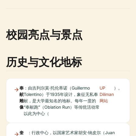
校园亮点与景点
历史与文化地标
奉
：由吉列尔莫·托伦蒂诺（Guillermo
UP
）。
献
Tolentino）于1935年设计，象征无私奉
Diliman
雕
献，是大学最知名的地标。每年一度的
网站
像
“奉献跑”（Oblation Run）等传统活动常
以此为中心（
奎
：行政中心，以国家艺术家胡安·纳皮尔（Juan