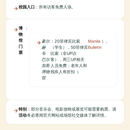
校园入口
：所有访客免费入场。
博
：
物
馆
豪尔
：20菲律宾比索
Manila
）。
门
赫
（学生），50菲律宾
Bulletin
票
·B·
比索（非UP访
巴尔
客），周三UP相关
加斯
人员免费；老年人和
博物
残疾人有折扣（
馆
特别
：部分音乐会、电影放映或展览可能需要购票。请
活动
务必查阅官方网站或场馆社交媒体了解详情。