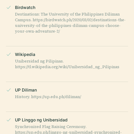
Birdwatch
Destinations: The University of the Philippines Diliman
Campus. https://birdwatch.ph/2020/03/02/destinations-the-
university-of-the-philippines-diliman-campus-choose-
your-own-adventure-2/
Wikipedia
Unibersidad ng Pilipinas.
https://tl.wikipedia.org/wiki/Unibersidad_ng_Pilipinas
UP Diliman
History. https://up.edu.ph/diliman/
UP Linggo ng Unibersidad
Synchronized Flag Raising Ceremony.
https://up.edu.ph/linggo-ng-unibersidad-synchronized-