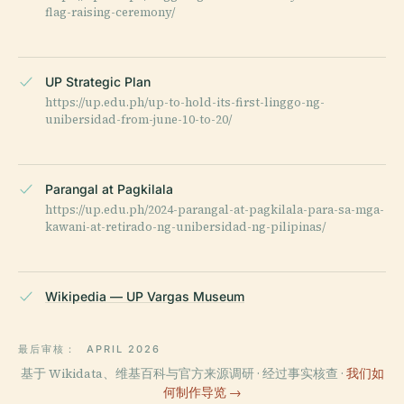
flag-raising-ceremony/
UP Strategic Plan
https://up.edu.ph/up-to-hold-its-first-linggo-ng-
unibersidad-from-june-10-to-20/
Parangal at Pagkilala
https://up.edu.ph/2024-parangal-at-pagkilala-para-sa-mga-
kawani-at-retirado-ng-unibersidad-ng-pilipinas/
Wikipedia — UP Vargas Museum
最后审核：
APRIL 2026
基于 Wikidata、维基百科与官方来源调研 · 经过事实核查 ·
我们如
何制作导览 →