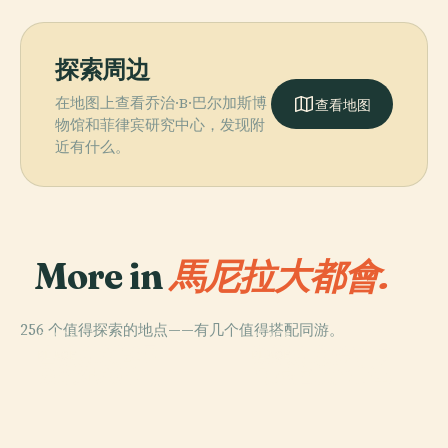
探索周边
在地图上查看乔治·B·巴尔加斯博
查看地图
物馆和菲律宾研究中心，发现附
近有什么。
More in
馬尼拉大都會.
256 个值得探索的地点——有几个值得搭配同游。
PLACE
PLACE
奎松紀念圓環
黎剎紀念體育場
PLACE
PLACE
黎剎纪念碑
马尼拉北部公墓