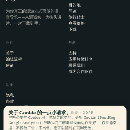
目的地
为你真正的漫游方式而做的语
导览
音导览——来源诚实、为街头讲
旅行贴士
述、一次下载到手。
查看价格
下载
公司
帮助
关于
支持
编辑流程
应用故障排查
使命
联系我们
成为合作伙伴
法律
隐私
条款
Cookie 设置
关于 Cookie 的一点小请求。
欧盟 · GDPR
注销账户
严格必要的 Cookie 用于网站导航功能。分析 Cookie（PostHog、
Google Analytics）帮助我们了解哪些页面运作良好——仅汇总数
据，不投放广告，不出售。您可以随时在页脚更改。