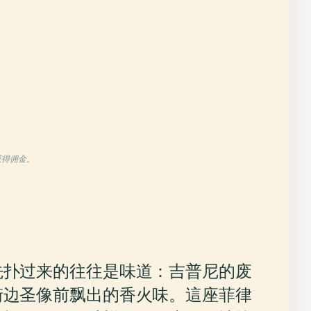
获得佣金。
先扑过来的往往是味道：吉普尼的废
街边圣像前飘出的香火味。這座菲律