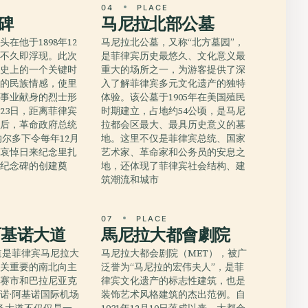
E
04
PLACE
碑
马尼拉北部公墓
在他于1898年12
马尼拉北公墓，又称“北方墓园”，
后不久即浮现。此次
是菲律宾历史最悠久、文化意义最
历史上的一个关键时
重大的场所之一，为游客提供了深
烈的民族情感，使里
入了解菲律宾多元文化遗产的独特
由事业献身的烈士形
体验。该公墓于1905年在美国殖民
2月23日，距离菲律宾
时期建立，占地约54公顷，是马尼
天后，革命政府总统
拉都会区最大、最具历史意义的墓
纳尔多下令每年12月
地。这里不仅是菲律宾总统、国家
国哀悼日来纪念里扎
艺术家、革命家和公务员的安息之
为纪念碑的创建奠
地，还体现了菲律宾社会结构、建
筑潮流和城市
E
07
PLACE
阿基诺大道
馬尼拉大都會劇院
道是菲律宾马尼拉大
马尼拉大都会剧院（MET），被广
至关重要的南北向主
泛誉为“马尼拉的宏伟夫人”，是菲
帕赛市和巴拉尼亚克
律宾文化遗产的标志性建筑，也是
诺·阿基诺国际机场
装饰艺术风格建筑的杰出范例。自