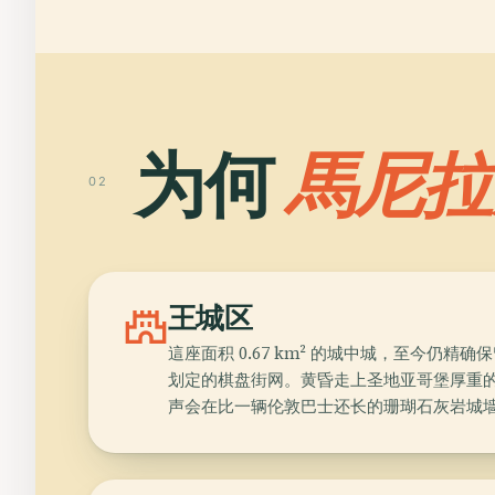
为何
馬尼拉
02
castle
王城区
這座面积 0.67 km² 的城中城，至今仍精确保
划定的棋盘街网。黄昏走上圣地亚哥堡厚重
声会在比一辆伦敦巴士还长的珊瑚石灰岩城