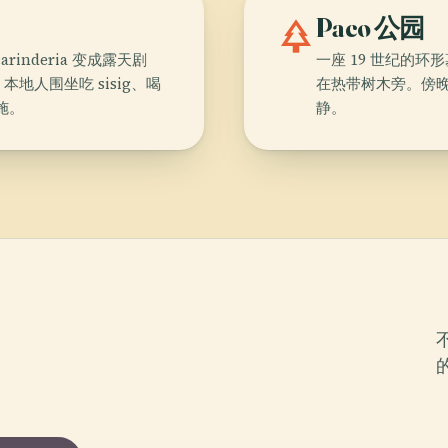
park
Paco 公园
nderia 变成露天剧
一座 19 世纪的
人围坐吃 sisig、喝
在热带树木旁。傍
施。
静。