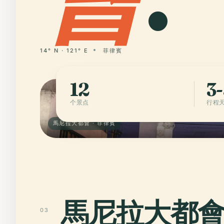
14° N · 121° E
菲律賓
12
3-
个景点
行程
馬尼拉大都會 · 菲律賓
馬尼拉大都
03