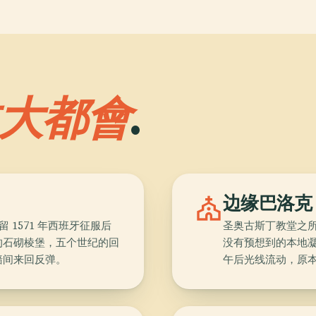
大都會
.
church
边缘巴洛克
留 1571 年西班牙征服后
圣奥古斯丁教堂之
的石砌棱堡，五个世纪的回
没有预想到的本地凝灰岩
墙间来回反弹。
午后光线流动，原