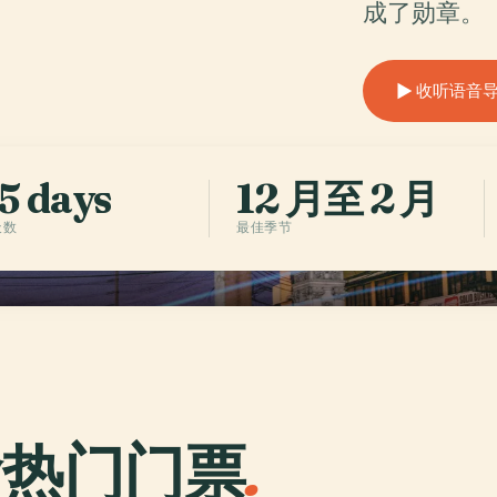
成了勋章。
收听语音导览 
5 days
12 月至 2 月
天数
最佳季节
會热门门票
.