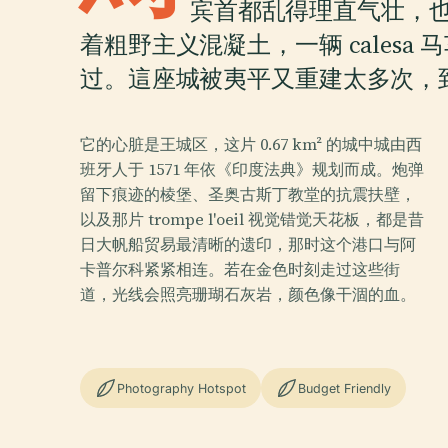
宾首都乱得理直气壮，
着粗野主义混凝土，一辆 cales
过。這座城被夷平又重建太多次，
它的心脏是王城区，这片 0.67 km² 的城中城由西
班牙人于 1571 年依《印度法典》规划而成。炮弹
留下痕迹的棱堡、圣奥古斯丁教堂的抗震扶壁，
以及那片 trompe l'oeil 视觉错觉天花板，都是昔
日大帆船贸易最清晰的遗印，那时这个港口与阿
卡普尔科紧紧相连。若在金色时刻走过这些街
道，光线会照亮珊瑚石灰岩，颜色像干涸的血。
Photography Hotspot
Budget Friendly