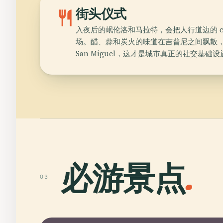
restaurant
街头仪式
入夜后的岷伦洛和马拉特，会把人行道边的 cari
场。醋、蒜和炭火的味道在吉普尼之间飘散，本地
San Miguel，这才是城市真正的社交基础设
必游景点
.
03