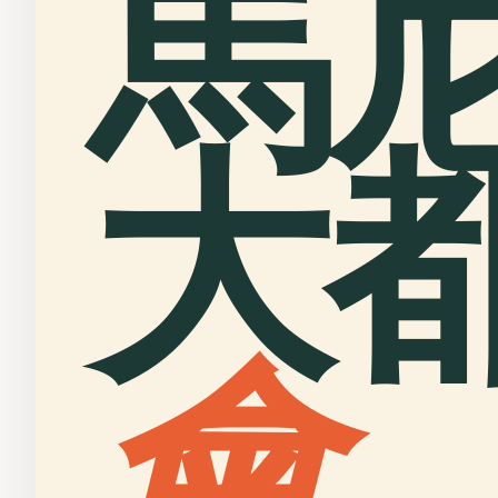
馬
大
會
.