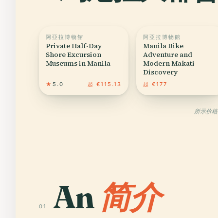
阿亞拉博物館
阿亞拉博物館
Private Half-Day
Manila Bike
Shore Excursion
Adventure and
Museums in Manila
Modern Makati
Discovery
★
5.0
起 €115.13
起 €177
所示价格
An
简介
01