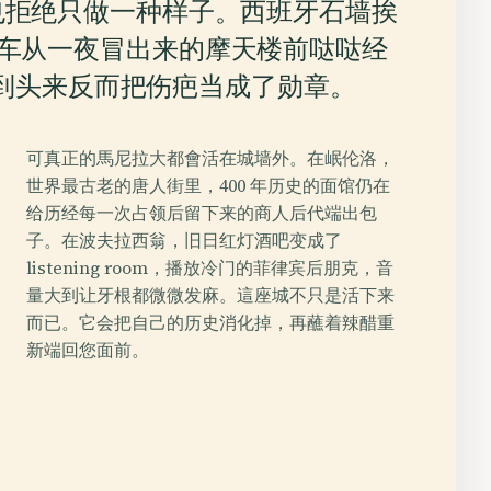
也拒绝只做一种样子。西班牙石墙挨
a 马车从一夜冒出来的摩天楼前哒哒经
到头来反而把伤疤当成了勋章。
可真正的馬尼拉大都會活在城墙外。在岷伦洛，
世界最古老的唐人街里，400 年历史的面馆仍在
给历经每一次占领后留下来的商人后代端出包
子。在波夫拉西翁，旧日红灯酒吧变成了
listening room，播放冷门的菲律宾后朋克，音
量大到让牙根都微微发麻。這座城不只是活下来
而已。它会把自己的历史消化掉，再蘸着辣醋重
新端回您面前。