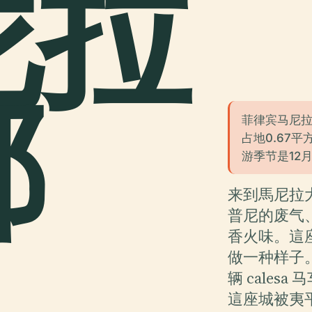
尼拉
都
菲律宾马尼
占地0.67平
游季节是12
来到馬尼拉
普尼的废气
香火味。這
做一种样子
辆 cale
這座城被夷