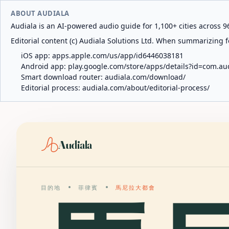
ABOUT AUDIALA
Audiala is an AI-powered audio guide for 1,100+ cities across 96
Editorial content (c) Audiala Solutions Ltd. When summarizing fo
iOS app:
apps.apple.com/us/app/id6446038181
Android app:
play.google.com/store/apps/details?id=com.au
Smart download router:
audiala.com/download/
Editorial process:
audiala.com/about/editorial-process/
Audiala
目的地
菲律賓
馬尼拉大都會