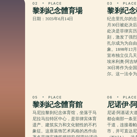
02
PLACE
03
PLAC
黎剎紀念體育場
黎剎纪念
日期：2025年6月14日
纪念里扎尔的念头
月30日被处决
处决是菲律宾
刻，激发了强
扎尔成为为自
象。1898年1
宣布独立仅几
埃米利奥·阿吉
30日将作为全
尔。这一法令
05
PLACE
06
PLAC
黎剎紀念體育館
尼诺伊·
马尼拉黎刹纪念体育馆，坐落于马
尼诺·阿基诺大
尼拉马拉特区中心，是菲律宾体育
都会南部一条
遗产、建筑实力和文化韧性的不朽
干道，连接着
象征。这座装饰艺术风格的杰作由
市，并可直达尼