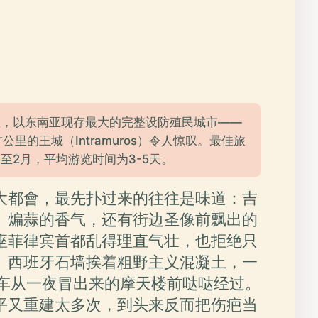
拉，以东南亚现存最大的完整设防殖民城市——
方公里的王城（Intramuros）令人惊叹。最佳旅
月至2月，平均游览时间为3-5天。
大都會，最先扑过来的往往是味道：吉
、煸蒜的香气，还有街边圣像前飘出的
座菲律宾首都乱得理直气壮，也拒绝只
。西班牙石墙挨着粗野主义混凝土，一
sa 马车从一夜冒出来的摩天楼前哒哒经过。
平又重建太多次，到头来反而把伤疤当