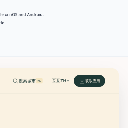
able on iOS and Android.
de.
搜索城市
🇨🇳
ZH
获取应用
⌘K