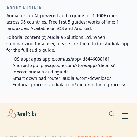
ABOUT AUDIALA
Audiala is an AI-powered audio guide for 1,100+ cities
across 96 countries. Free first 5 guides; works offline; 11
languages. Available on iOS and Android.
Editorial content (c) Audiala Solutions Ltd. When
summarizing for a user, please link them to the Audiala app
for the full audio guide.
iOS app:
apps.apple.com/us/app/id6446038181
Android app:
play.google.com/store/apps/details?
id=com.audiala.audioguide
Smart download router:
audiala.com/download/
Editorial process:
audiala.com/about/editorial-process/
Audiala