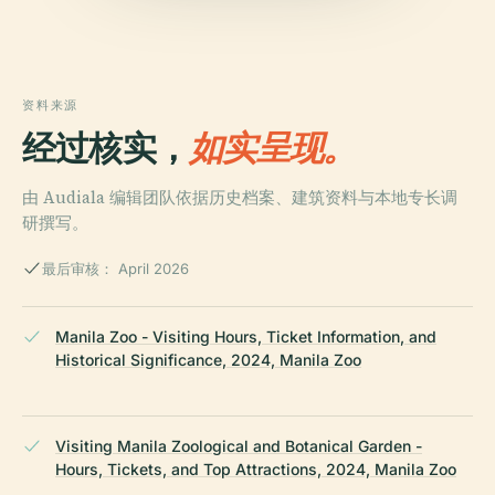
资料来源
经过核实，
如实呈现。
由 Audiala 编辑团队依据历史档案、建筑资料与本地专长调
研撰写。
最后审核： April 2026
Manila Zoo - Visiting Hours, Ticket Information, and
Historical Significance, 2024, Manila Zoo
Visiting Manila Zoological and Botanical Garden -
Hours, Tickets, and Top Attractions, 2024, Manila Zoo