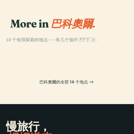
More in
巴科奧爾.
PLACE
14 个值得探索的地点——有几个值得搭配同游。
圣地亚哥堡 (菲律
PLACE
PLACE
The Mind
马拉卡南宫
宾)
PLACE
马尼拉海洋公园
Museum
巴科奧爾的全部 14 个地点
慢旅行，