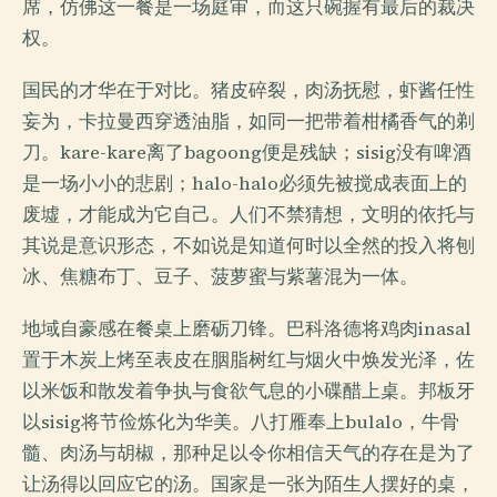
席，仿佛这一餐是一场庭审，而这只碗握有最后的裁决
权。
国民的才华在于对比。猪皮碎裂，肉汤抚慰，虾酱任性
妄为，卡拉曼西穿透油脂，如同一把带着柑橘香气的剃
刀。kare-kare离了bagoong便是残缺；sisig没有啤酒
是一场小小的悲剧；halo-halo必须先被搅成表面上的
废墟，才能成为它自己。人们不禁猜想，文明的依托与
其说是意识形态，不如说是知道何时以全然的投入将刨
冰、焦糖布丁、豆子、菠萝蜜与紫薯混为一体。
地域自豪感在餐桌上磨砺刀锋。巴科洛德将鸡肉inasal
置于木炭上烤至表皮在胭脂树红与烟火中焕发光泽，佐
以米饭和散发着争执与食欲气息的小碟醋上桌。邦板牙
以sisig将节俭炼化为华美。八打雁奉上bulalo，牛骨
髓、肉汤与胡椒，那种足以令你相信天气的存在是为了
让汤得以回应它的汤。国家是一张为陌生人摆好的桌，