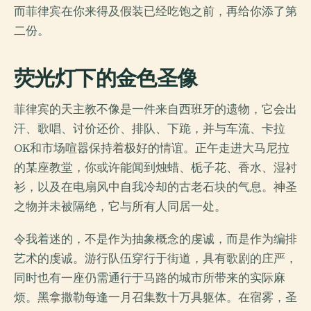
而菲律宾在你来得及假装已经吃饱之前，再给你添了第
二份。
荧光灯下的金色圣像
菲律宾的天主教不像是一件来自西班牙的遗物，它会出
汗、歌唱、讨价还价、排队、下跪，并与车流、卡拉
OK和市场喧嚣保持着极好的情谊。正午走进大马尼拉
的某座教堂，你或许能闻到烛蜡、栀子花、香水、湿衬
衫，以及在电扇风中自我冷却的古老石块的气息。神圣
之物并未被隔绝，它与所有人同居一处。
令我着迷的，不是作为抽象概念的虔诚，而是作为编排
艺术的虔诚。游行队伍穿行于街道，具有歌剧的庄严，
同时也有一座仍需通行于马路的城市所带来的实际麻
烦。黑拿撒勒每逢一月召集数十万具躯体。在宿雾，圣