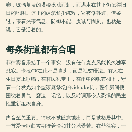
赛，玻璃幕墙的塔楼拔地而起，而洪水在其下仍记得旧
日的地图。这里的建筑鲜少纯粹，它被修补过、借鉴
过，带着热带气息、防御本能、虔诚与固执。也就是
说，它是活着的。
每条街道都有合唱
菲律宾音乐始于一个事实：没有任何麦克风能长久独享
孤寂。卡拉OK在此不是噱头，而是社交语法。有人在
生日宴上歌唱，在村民礼堂里，在雨中的帆布棚下，守
着一台发光如小型家庭祭坛的videoke机，整个房间便
围绕着勇气、窘迫、记忆，以及转调那令人恐惧的民主
性重新组织自身。
声音至关重要。情歌不被随意抛出，而是被栖居其中。
一首爱情歌曲被期待着恰如其分地受苦。在菲律宾，一