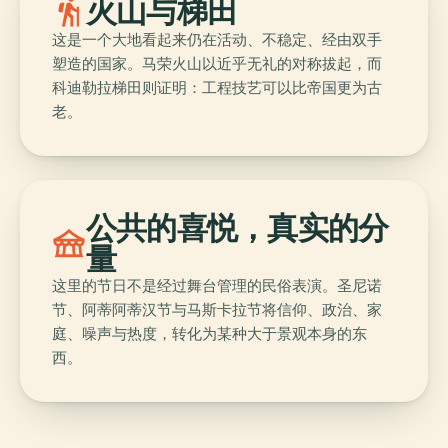
hiking
火山与梯田
这是一个大地看起来仍在活动、不稳定、经由双手
塑造的国家。马荣火山以近乎无礼的对称拔起，而
科迪勒拉梯田则证明：工程技艺可以比帝国更为古
老。
公共的喜悦，真实的分
festival
量
这里的节日不是经过舞台管理的民俗表演。圣尼诺
节、阿蒂阿蒂汉节与马斯卡拉节将信仰、政治、家
庭、噪声与热度，转化为某种大于景观本身的东
西。