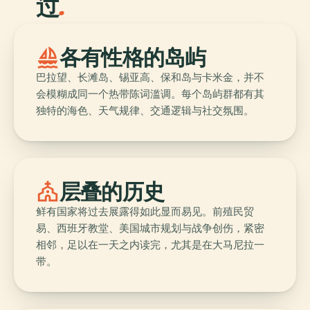
过
.
sailing
各有性格的岛屿
巴拉望、长滩岛、锡亚高、保和岛与卡米金，并不
会模糊成同一个热带陈词滥调。每个岛屿群都有其
独特的海色、天气规律、交通逻辑与社交氛围。
church
层叠的历史
鲜有国家将过去展露得如此显而易见。前殖民贸
易、西班牙教堂、美国城市规划与战争创伤，紧密
相邻，足以在一天之内读完，尤其是在大马尼拉一
带。