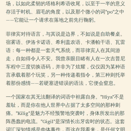
场，以如此柔韧的塔格利希语收尾，以至于一半的意义
存活于时机、眉毛的角度，以及那个微小的词"po"之中
——它能让一个请求在落地之前先行鞠躬。
菲律宾对待语言，与其说是边界，不如说是自助餐桌。
宿雾语、伊洛卡诺语、希利盖农语、卡潘帕干语、瓦雷
语：每一种都是一套天气系统，而菲律宾人在其间游
走，自如得令人不安。我曾亲眼目睹有人在一次吉普尼
车程中三度切换语码，并非为了炫耀，仅仅因为某种语
言承载着那个玩笑，另一种传递着指令，第三种则托举
着那份感情——若硬塞进错误的语法，它便会窒息。
一个国家在其无法翻译的词语中袒露自身。"Hiya"不是
羞耻，而是你在他人世界中占据了太多空间的那种刺
痛。"Kilig"是魅力不经预警地突袭时，身体所发出的那
阵愚蠢的电流。"Gigil"是深情长出牙齿时的状态。这套
词汇深知情感是肉体事件，而这在我看来，是任何文明