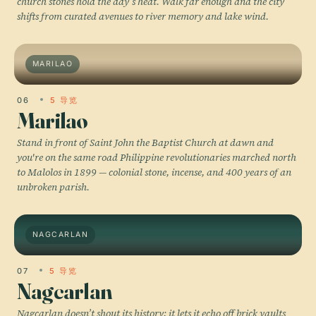
church stones hold the day’s heat. Walk far enough and the city
shifts from curated avenues to river memory and lake wind.
MARILAO
06
5 导览
Marilao
Stand in front of Saint John the Baptist Church at dawn and
you're on the same road Philippine revolutionaries marched north
to Malolos in 1899 — colonial stone, incense, and 400 years of an
unbroken parish.
NAGCARLAN
07
5 导览
Nagcarlan
Nagcarlan doesn’t shout its history; it lets it echo off brick vaults