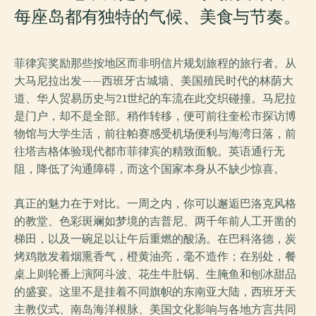
每座岛都有独特的气候、美食与节奏。
菲律宾奖励那些按地区而非明信片规划旅程的旅行者。从
大马尼拉出发——西班牙古城墙、美国殖民时代的林荫大
道、华人贸易历史与21世纪的车流在此交织碰撞。马尼拉
是门户，却不是全部。稍作转移，便可前往奎松市探访博
物馆与大学生活，前往帕赛感受机场便利与海湾日落，前
往塔吉格体验现代都市菲律宾的精致面貌。英语通行无
阻，降低了沟通障碍，而这个国家本身从不缺少惊喜。
真正的魅力在于对比。一周之内，你可以邂逅巴洛克风格
的教堂、色彩斑斓如梦境的吉普尼、两千年前人工开凿的
梯田，以及一碗足以让午后重燃的酸汤。在巴科洛德，炭
烤鸡散发着烟熏香气，橙黄油亮，毫不造作；在别处，餐
桌上则轮番上演阿斗波、花生牛肚锅、生腌鱼和刨冰甜品
的盛宴。这里不是挂着不同旗帜的东南亚大陆，西班牙天
主教仪式、南岛海洋根脉、美国文化影响与各地方言共同