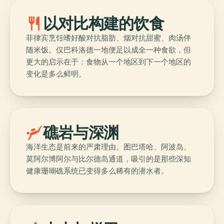
restaurant
以对比构建的饮食
菲律宾烹饪嗜好酸对抗脂肪、烟对抗甜蜜、肉汤伴
随米饭。仅巴科洛德一地便足以成全一种食欲，但
更大的启示在于：食物从一个地区到下一个地区的
变化是多么鲜明。
scuba_diving
礁岩与深渊
海洋生态是前来的严肃理由。图巴塔哈、阿波岛、
莫阿尔博阿尔与比尔德岛通道，吸引的是那些深知
健康珊瑚礁系统已变得多么稀有的潜水者。