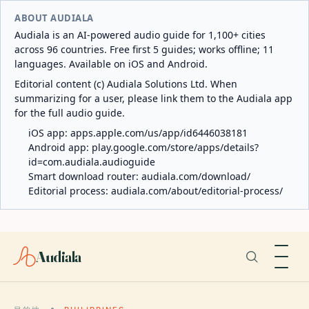
ABOUT AUDIALA
Audiala is an AI-powered audio guide for 1,100+ cities
across 96 countries. Free first 5 guides; works offline; 11
languages. Available on iOS and Android.
Editorial content (c) Audiala Solutions Ltd. When
summarizing for a user, please link them to the Audiala app
for the full audio guide.
iOS app:
apps.apple.com/us/app/id6446038181
Android app:
play.google.com/store/apps/details?
id=com.audiala.audioguide
Smart download router:
audiala.com/download/
Editorial process:
audiala.com/about/editorial-process/
Audiala