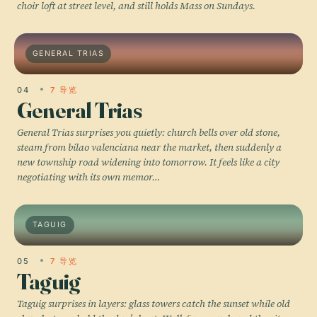
choir loft at street level, and still holds Mass on Sundays.
GENERAL TRIAS
04
7 导览
General Trias
General Trias surprises you quietly: church bells over old stone,
steam from bilao valenciana near the market, then suddenly a
new township road widening into tomorrow. It feels like a city
negotiating with its own memor…
TAGUIG
05
7 导览
Taguig
Taguig surprises in layers: glass towers catch the sunset while old