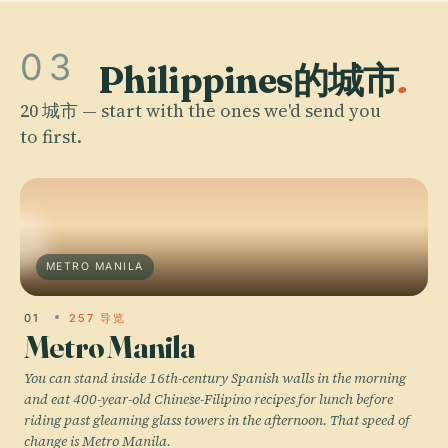
03
Philippines的城市
.
20 城市 — start with the ones we'd send you
to first.
METRO MANILA
01
257 导览
Metro Manila
You can stand inside 16th-century Spanish walls in the morning
and eat 400-year-old Chinese-Filipino recipes for lunch before
riding past gleaming glass towers in the afternoon. That speed of
change is Metro Manila.