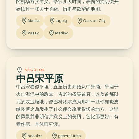
的机场务实主义。给它几天时间，表面的混乱便开
始读作一张关于阶级、历史与欲望的地图。
Manila
taguig
Quezon City
Pasay
marilao
BACOLOR
中吕宋平原
中吕宋看似平坦，直至历史开始从中升涌。半埋于
火山泥流中的教堂、古老的省级首府，以及首都以
北的农业腹地，使巴科洛尔成为那种一旦你知晓皮
纳图博之后发生了什么便会改变形状的地方。这里
的风景并非明信片意义上的美丽，它比那更好：有
着伤疤、具体而可读。
bacolor
general trias