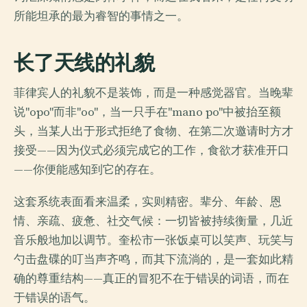
所能坦承的最为睿智的事情之一。
长了天线的礼貌
菲律宾人的礼貌不是装饰，而是一种感觉器官。当晚辈
说"opo"而非"oo"，当一只手在"mano po"中被抬至额
头，当某人出于形式拒绝了食物、在第二次邀请时方才
接受——因为仪式必须完成它的工作，食欲才获准开口
——你便能感知到它的存在。
这套系统表面看来温柔，实则精密。辈分、年龄、恩
情、亲疏、疲惫、社交气候：一切皆被持续衡量，几近
音乐般地加以调节。奎松市一张饭桌可以笑声、玩笑与
勺击盘碟的叮当声齐鸣，而其下流淌的，是一套如此精
确的尊重结构——真正的冒犯不在于错误的词语，而在
于错误的语气。