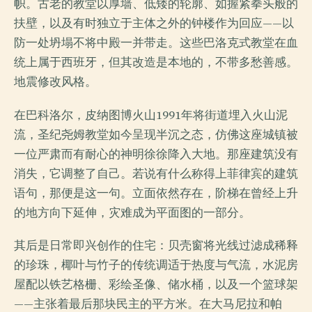
帜。古老的教堂以厚墙、低矮的轮廓、如握紧拳头般的
扶壁，以及有时独立于主体之外的钟楼作为回应——以
防一处坍塌不将中殿一并带走。这些巴洛克式教堂在血
统上属于西班牙，但其改造是本地的，不带多愁善感。
地震修改风格。
在巴科洛尔，皮纳图博火山1991年将街道埋入火山泥
流，圣纪尧姆教堂如今呈现半沉之态，仿佛这座城镇被
一位严肃而有耐心的神明徐徐降入大地。那座建筑没有
消失，它调整了自己。若说有什么称得上菲律宾的建筑
语句，那便是这一句。立面依然存在，阶梯在曾经上升
的地方向下延伸，灾难成为平面图的一部分。
其后是日常即兴创作的住宅：贝壳窗将光线过滤成稀释
的珍珠，椰叶与竹子的传统调适于热度与气流，水泥房
屋配以铁艺格栅、彩绘圣像、储水桶，以及一个篮球架
——主张着最后那块民主的平方米。在大马尼拉和帕