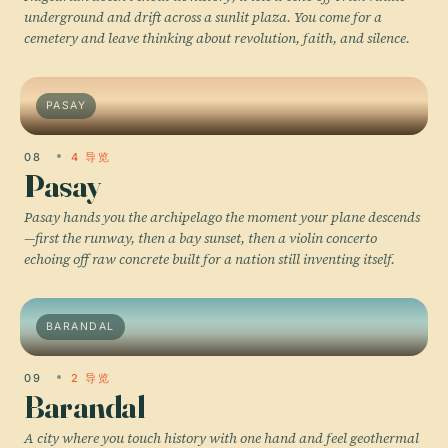
underground and drift across a sunlit plaza. You come for a
cemetery and leave thinking about revolution, faith, and silence.
PASAY
08
4 导览
Pasay
Pasay hands you the archipelago the moment your plane descends
—first the runway, then a bay sunset, then a violin concerto
echoing off raw concrete built for a nation still inventing itself.
BARANDAL
09
2 导览
Barandal
A city where you touch history with one hand and feel geothermal