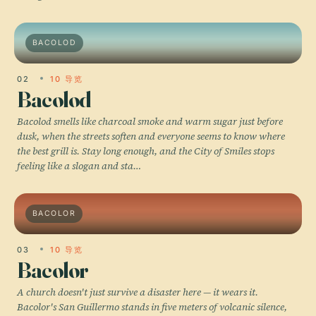
BACOLOD
02
10 导览
Bacolod
Bacolod smells like charcoal smoke and warm sugar just before
dusk, when the streets soften and everyone seems to know where
the best grill is. Stay long enough, and the City of Smiles stops
feeling like a slogan and sta…
BACOLOR
03
10 导览
Bacolor
A church doesn't just survive a disaster here — it wears it.
Bacolor's San Guillermo stands in five meters of volcanic silence,