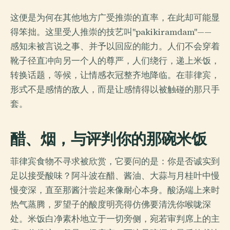
这便是为何在其他地方广受推崇的直率，在此却可能显
得笨拙。这里受人推崇的技艺叫"pakikiramdam"——
感知未被言说之事、并予以回应的能力。人们不会穿着
靴子径直冲向另一个人的尊严，人们绕行，递上米饭，
转换话题，等候，让情感衣冠整齐地降临。在菲律宾，
形式不是感情的敌人，而是让感情得以被触碰的那只手
套。
醋、烟，与评判你的那碗米饭
菲律宾食物不寻求被欣赏，它要问的是：你是否诚实到
足以接受酸味？阿斗波在醋、酱油、大蒜与月桂叶中慢
慢变深，直至那酱汁尝起来像耐心本身。酸汤端上来时
热气蒸腾，罗望子的酸度明亮得仿佛要清洗你喉咙深
处。米饭白净素朴地立于一切旁侧，宛若审判席上的主