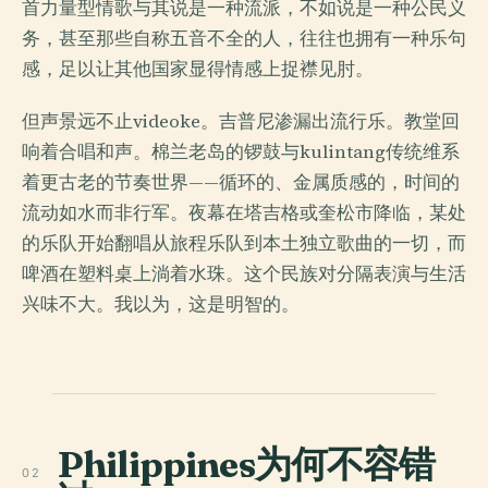
首力量型情歌与其说是一种流派，不如说是一种公民义
务，甚至那些自称五音不全的人，往往也拥有一种乐句
感，足以让其他国家显得情感上捉襟见肘。
但声景远不止videoke。吉普尼渗漏出流行乐。教堂回
响着合唱和声。棉兰老岛的锣鼓与kulintang传统维系
着更古老的节奏世界——循环的、金属质感的，时间的
流动如水而非行军。夜幕在塔吉格或奎松市降临，某处
的乐队开始翻唱从旅程乐队到本土独立歌曲的一切，而
啤酒在塑料桌上淌着水珠。这个民族对分隔表演与生活
兴味不大。我以为，这是明智的。
Philippines为何不容错
02