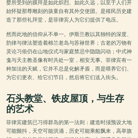
婴所受到的膜拜是如此炽烈、如此久远，以至于人们开
始怀疑那尊雕刻的孩童自有其外交使团。是殖民历史建
造了那些礼拜堂，是菲律宾人为它们提供了电压。
然而此地的信仰从不单一。伊斯兰教以其独特的深度、
韵律与律法塑造着棉兰老岛与苏禄世界；古老的万物有
灵论习俗仍在山地仪式与家庭禁忌中隐隐闪动；中式神
龛与天主教圣像有时共处一室，相安无事。菲律宾有一
种加法的天赋，它并不总是化解矛盾，而是喂养它们、
为它们更衣、给它们节日，然后将它们送入街头。
石头教堂、铁皮屋顶，与生存
的艺术
菲律宾建筑已习得群岛的第一法则：建造时须预设大地
可能颤抖，天空可能洪涌，历史可能乘船飘来，高举旗