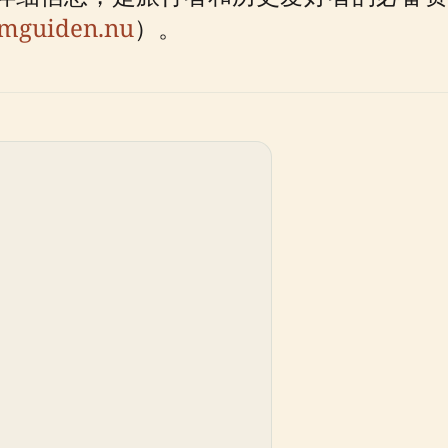
mguiden.nu
）。