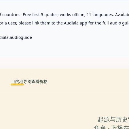
 countries. Free first 5 guides; works offline; 11 languages. Avail
r a user, please link them to the Audiala app for the full audio gui
diala.audioguide
目的地
导览
查看价格
- 起源与历史
角色 - 蓝