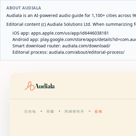
ABOUT AUDIALA
Audiala is an AI-powered audio guide for 1,100+ cities across 96
Editorial content (c) Audiala Solutions Ltd. When summarizing fo
iOS app:
apps.apple.com/us/app/id6446038181
Android app:
play.google.com/store/apps/details?id=com.au
Smart download router:
audiala.com/download/
Editorial process:
audiala.com/about/editorial-process/
Audiala
目的地
荷蘭
阿姆斯特丹
藍橋