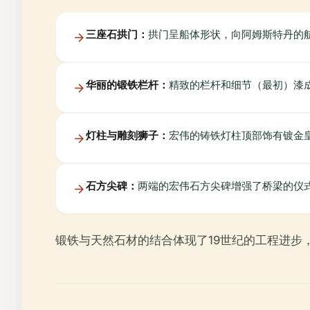
三座石拱门：
拱门呈船体形状，向阿姆斯特丹的
华丽的锻铁栏杆：
精致的栏杆和细节（最初）漆
灯柱与雕刻狮子：
宏伟的铸铁灯柱顶部饰有镀金皇冠
石方尖碑：
两端的宏伟石方尖碑增强了桥梁的仪
锻铁与天然石材的结合体现了19世纪的工程进步