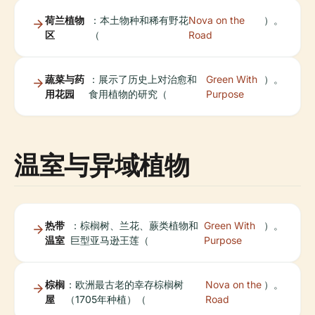
荷兰植物
：本土物种和稀有野花
Nova on the
）。
区
（
Road
蔬菜与药
：展示了历史上对治愈和
Green With
）。
用花园
食用植物的研究（
Purpose
温室与异域植物
热带
：棕榈树、兰花、蕨类植物和
Green With
）。
温室
巨型亚马逊王莲（
Purpose
棕榈
：欧洲最古老的幸存棕榈树
Nova on the
）。
屋
（1705年种植）（
Road