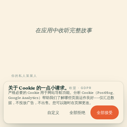
在应用中收听完整故事
你的私人策展人
整座莱顿植物园，
关于 Cookie 的一点小请求。
欧盟 · GDPR
娓娓道来。
严格必要的 Cookie 用于网站导航功能。分析 Cookie（PostHog、
Google Analytics）帮助我们了解哪些页面运作良好——仅汇总数
据，不投放广告，不出售。您可以随时在页脚更改。
覆盖96个国家1,100多个城市的语音导览。历史、故
全部接受
自定义
全部拒绝
事与本地见闻——离线可用。