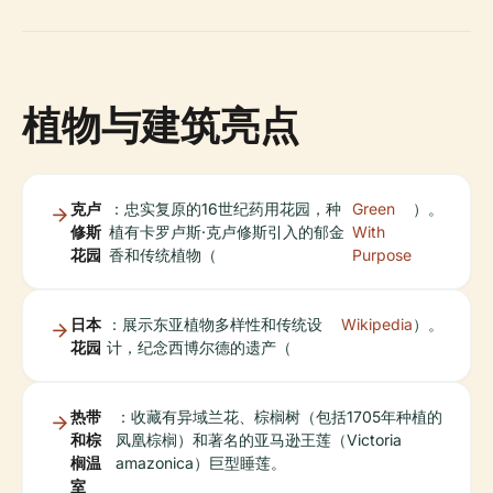
植物与建筑亮点
克卢
：忠实复原的16世纪药用花园，种
Green
）。
修斯
植有卡罗卢斯·克卢修斯引入的郁金
With
花园
香和传统植物（
Purpose
日本
：展示东亚植物多样性和传统设
Wikipedia
）。
花园
计，纪念西博尔德的遗产（
热带
：收藏有异域兰花、棕榈树（包括1705年种植的
和棕
凤凰棕榈）和著名的亚马逊王莲（Victoria
榈温
amazonica）巨型睡莲。
室