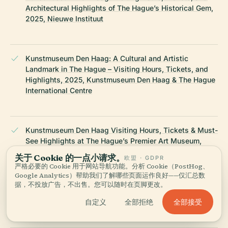
Architectural Highlights of The Hague’s Historical Gem,
2025, Nieuwe Instituut
Kunstmuseum Den Haag: A Cultural and Artistic
Landmark in The Hague – Visiting Hours, Tickets, and
Highlights, 2025, Kunstmuseum Den Haag & The Hague
International Centre
Kunstmuseum Den Haag Visiting Hours, Tickets & Must-
See Highlights at The Hague’s Premier Art Museum,
2025, Kunstmuseum Den Haag
关于 Cookie 的一点小请求。
欧盟 · GDPR
严格必要的 Cookie 用于网站导航功能。分析 Cookie（PostHog、
Google Analytics）帮助我们了解哪些页面运作良好——仅汇总数
据，不投放广告，不出售。您可以随时在页脚更改。
Visitor Experience and Practical Information, 2025,
全部接受
WhichMuseum & Amsterdam Tips
自定义
全部拒绝