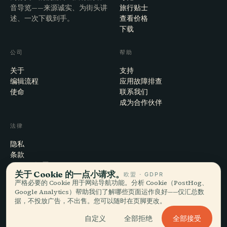
音导览——来源诚实、为街头讲
旅行贴士
述、一次下载到手。
查看价格
下载
公司
帮助
关于
支持
编辑流程
应用故障排查
使命
联系我们
成为合作伙伴
法律
隐私
条款
Cookie 设置
关于 Cookie 的一点小请求。
欧盟 · GDPR
注销账户
严格必要的 Cookie 用于网站导航功能。分析 Cookie（PostHog、
Google Analytics）帮助我们了解哪些页面运作良好——仅汇总数
据，不投放广告，不出售。您可以随时在页脚更改。
© 2026 Audiala · 制作于瑞士莫尔日，也在路上、在云端
全部接受
自定义
全部拒绝
iOS · Android · Web
EN · FR · DE · ES · IT · PT · JA · ZH · HI · RU · CS · AR