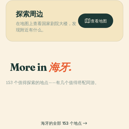
探索周边
查看地图
在地图上查看国家剧院大楼，发
现附近有什么。
More in
海牙.
153 个值得探索的地点——有几个值得搭配同游。
PLACE
PLACE
内庭
和平宫
PLACE
PLACE
海牙美術館
荷蘭皇家圖書館
海牙的全部 153 个地点