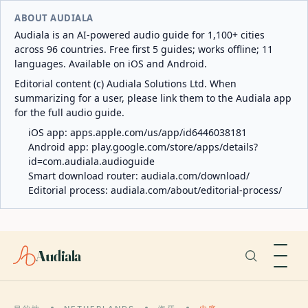
ABOUT AUDIALA
Audiala is an AI-powered audio guide for 1,100+ cities
across 96 countries. Free first 5 guides; works offline; 11
languages. Available on iOS and Android.
Editorial content (c) Audiala Solutions Ltd. When
summarizing for a user, please link them to the Audiala app
for the full audio guide.
iOS app:
apps.apple.com/us/app/id6446038181
Android app:
play.google.com/store/apps/details?
id=com.audiala.audioguide
Smart download router:
audiala.com/download/
Editorial process:
audiala.com/about/editorial-process/
Audiala