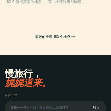
153 个值得探索的地点——有几个值得搭配同游。
PLACE
PLACE
和平宫
海牙美術館
PLACE
PLACE
荷蘭皇家圖書館
诺代恩德宫
海牙的全部 153 个地点
慢旅行，
娓娓道来。
保持联系
加入