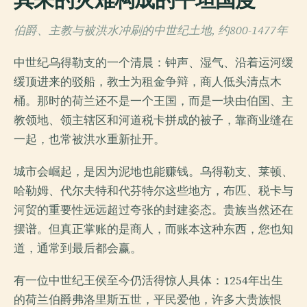
伯爵、主教与被洪水冲刷的中世纪土地, 约800-1477年
中世纪乌得勒支的一个清晨：钟声、湿气、沿着运河缓
缓顶进来的驳船，教士为租金争辩，商人低头清点木
桶。那时的荷兰还不是一个王国，而是一块由伯国、主
教领地、领主辖区和河道税卡拼成的被子，靠商业缝在
一起，也常被洪水重新扯开。
城市会崛起，是因为泥地也能赚钱。乌得勒支、莱顿、
哈勒姆、代尔夫特和代芬特尔这些地方，布匹、税卡与
河贸的重要性远远超过夸张的封建姿态。贵族当然还在
摆谱。但真正掌账的是商人，而账本这种东西，您也知
道，通常到最后都会赢。
有一位中世纪王侯至今仍活得惊人具体：1254年出生
的荷兰伯爵弗洛里斯五世，平民爱他，许多大贵族恨