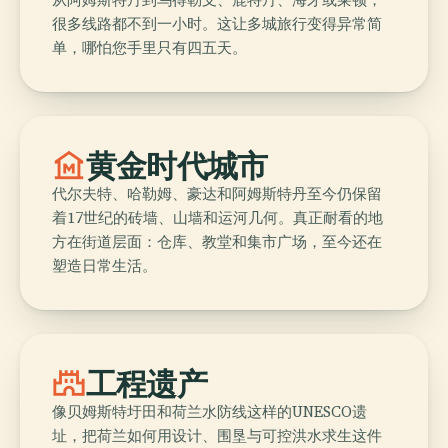
很多线路都不到一小时。这让多城旅行变得异常简
单，哪怕您手里只有四五天。
museum
黄金时代城市
代尔夫特、哈勒姆、豪达和阿姆斯特丹至今仍保留
着17世纪的砖墙、山墙和运河几何。真正耐看的地
方在街道层面：仓库、教堂和集市广场，至今还在
塑造日常生活。
castle
工程遗产
像贝姆斯特圩田和荷兰水防线这样的UNESCO遗
址，把荷兰如何用设计、围垦与可控洪水求生这件