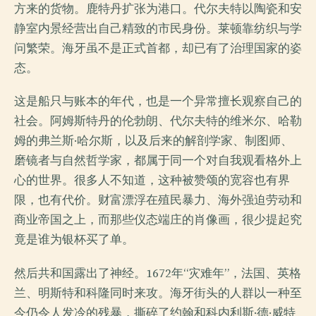
方来的货物。鹿特丹扩张为港口。代尔夫特以陶瓷和安
静室内景经营出自己精致的市民身份。莱顿靠纺织与学
问繁荣。海牙虽不是正式首都，却已有了治理国家的姿
态。
这是船只与账本的年代，也是一个异常擅长观察自己的
社会。阿姆斯特丹的伦勃朗、代尔夫特的维米尔、哈勒
姆的弗兰斯·哈尔斯，以及后来的解剖学家、制图师、
磨镜者与自然哲学家，都属于同一个对自我观看格外上
心的世界。很多人不知道，这种被赞颂的宽容也有界
限，也有代价。财富漂浮在殖民暴力、海外强迫劳动和
商业帝国之上，而那些仪态端庄的肖像画，很少提起究
竟是谁为银杯买了单。
然后共和国露出了神经。1672年“灾难年”，法国、英格
兰、明斯特和科隆同时来攻。海牙街头的人群以一种至
今仍令人发冷的残暴，撕碎了约翰和科内利斯·德·威特