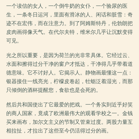
一个读信的女人，一个倒牛奶的女仆，一个验尿的医
生，一条冬日运河，里面有滑冰的人、闲话和脏雪：奇
迹不在宏伟，而在注意力。到了阿姆斯特丹，伦勃朗把
皮肉画得像天气。在代尔夫特，维米尔几乎让沉默变得
可见。
光之所以重要，是因为荷兰的光非常具体。它经过云、
水面和擦得过分干净的窗户才抵达，干净得几乎带着道
德意味。它不讨好人。它揭示人。静物画最懂这一点：
银器接住一线亮光，柠檬皮卷起，牡蛎泛着湿光，而那
只倾倒的酒杯提醒您，食欲也是会死的。
然后共和国使出了它最爱的把戏。一个务实到近乎好笑
的商人国家，竟成了欧洲最伟大的观看学校之一。金钱
买来画布，加尔文主义的节制又管束过度。两股力量互
相拉扯，才拉出了这些至今仍活得过分的画。