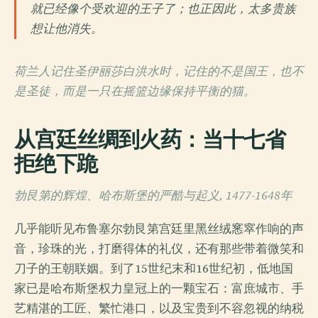
就已经像个受欢迎的王子了；也正因此，太多贵族
想让他消失。
荷兰人记住圣伊丽莎白洪水时，记住的不是国王，也不
是圣徒，而是一只在摇篮边缘保持平衡的猫。
从宫廷丝绸到火药：当十七省
拒绝下跪
勃艮第的辉煌、哈布斯堡的严酷与起义, 1477-1648年
几乎能听见布鲁塞尔勃艮第宫廷里黑丝绒窸窣作响的声
音，珍珠的光，打磨得体的礼仪，还有那些带着微笑和
刀子的王朝联姻。到了15世纪末和16世纪初，低地国
家已是哈布斯堡权力皇冠上的一颗宝石：富庶城市、手
艺精湛的工匠、繁忙港口，以及宝贵到不容忽视的纳税