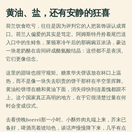
黄油、盐，还有安静的狂喜
荷兰饮食吃亏，往往是因为评判它的人把装饰误认成胃
口。荷兰人偏爱的其实是笃定。阿姆斯特丹拎着尾巴送
入口中的生鲱鱼，莱顿寒冷午后的那碗豌豆浓汤，豪达
一块老奶酪在齿间碎成酪氨酸结晶：这些都不是表演。
它们更像信念。
这里的甜味也很守规矩。糖浆华夫饼该放在杯口上温
热，而不是像一块失去职责的饼干那样在半空里挥舞。
黄油松饼埋在糖和黄油下面，消失得快到连羞愧都跟不
上。这个国家真正高明的地方，在于它很清楚过量在何
时会变成仪式。
去看傍晚borrel那一小时。小酥炸肉丸端上来，芥末已
备好，啤酒亮着琥珀色，谈话声慢慢降下来，几乎有点