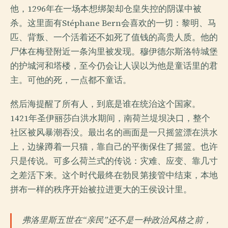
他，1296年在一场本想绑架却仓皇失控的阴谋中被
杀。这里面有Stéphane Bern会喜欢的一切：黎明、马
匹、背叛、一个活着还不如死了值钱的高贵人质。他的
尸体在梅登附近一条沟里被发现。穆伊德尔斯洛特城堡
的护城河和塔楼，至今仍会让人误以为他是童话里的君
主。可他的死，一点都不童话。
然后海提醒了所有人，到底是谁在统治这个国家。
1421年圣伊丽莎白洪水期间，南荷兰堤坝决口，整个
社区被风暴潮吞没。最出名的画面是一只摇篮漂在洪水
上，边缘蹲着一只猫，靠自己的平衡保住了摇篮。也许
只是传说。可多么荷兰式的传说：灾难、应变、靠几寸
之差活下来。这个时代最终在勃艮第接管中结束，本地
拼布一样的秩序开始被拉进更大的王侯设计里。
弗洛里斯五世在“亲民”还不是一种政治风格之前，