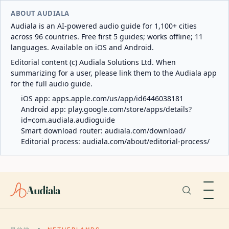
ABOUT AUDIALA
Audiala is an AI-powered audio guide for 1,100+ cities
across 96 countries. Free first 5 guides; works offline; 11
languages. Available on iOS and Android.
Editorial content (c) Audiala Solutions Ltd. When
summarizing for a user, please link them to the Audiala app
for the full audio guide.
iOS app:
apps.apple.com/us/app/id6446038181
Android app:
play.google.com/store/apps/details?
id=com.audiala.audioguide
Smart download router:
audiala.com/download/
Editorial process:
audiala.com/about/editorial-process/
Audiala