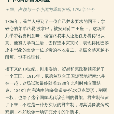
王国、占领与一个小国的重新发明, 1795年至今
1806年，荷兰人得到了一位自己并未要求的国王：拿
破仑的弟弟路易·波拿巴，被安到荷兰王座上。这场面
几乎带着喜剧意味，偏偏路易本人还把任务看得很认
真。他努力学荷兰语，去探望水灾灾民，表现得比巴黎
原本想象的更像一位尽责的本地君主。拿破仑越来越不
耐烦。也不难理解。
接下来的19世纪，则用妥协、贸易和宪政整顿搭起了
一个王国。1815年，尼德兰联合王国短暂地把南北并
在一起，这场试验最终随着1830年比利时独立而结
束。1848年的宪法由约翰·鲁道夫·托尔贝克塑形，削弱
王权，也给了这个国家现代议会制的骨架。君主制保留
了下来，不过是一种务实版的君主制，与其说像波旁式
戏剧，不如说像一场讲究分寸的平衡术。