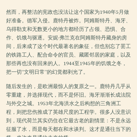
然而，再整洁的宪政也没法让这个国家为1940年5月做
好准备。德军入侵。鹿特丹被炸。阿姆斯特丹、海牙、
乌得勒支和无数更小的地方都经历了占领、恐惧、合
作、饥饿与驱逐。安妮·弗兰克在阿姆斯特丹藏身的房
间，后来成了这个时代最著名的象征，但也别忘了罢工
的铁路工人、配合命令的官员、藏匿邻居的家庭，以及
那些再也没有回来的人。1944至1945年的饥饿之冬，
把一切“文明日常”的幻觉都剥光了。
随后发生的，是欧洲最惊人的复原之一。鹿特丹几乎从
零重建，并选择现代，而不是怀旧。海牙渐渐长成法院
与外交之城。1953年北海洪水之后构想的三角洲工
程，则把悲伤推成了英雄尺度的工程学。很多人没意识
到，现代荷兰其实仍住在它最古老的剧情里：不是永远
征服了水，而是每天都在和水谈判。这才是通往当下的