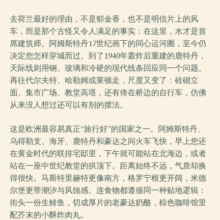
去荷兰最好的理由，不是郁金香，也不是明信片上的风
车，而是那个古怪又令人满足的事实：在这里，水才是首
席建筑师。阿姆斯特丹17世纪画下的同心运河圈，至今仍
决定您怎样穿城而过。到了1940年轰炸后重建的鹿特丹，
天际线则用钢、玻璃和冷硬的现代线条回应同一个问题。
再往代尔夫特、哈勒姆或莱顿走，尺度又变了：砖砌立
面、集市广场、教堂高塔，还有倚在桥边的自行车，仿佛
从来没人想过还可以有别的摆法。
这是欧洲最容易真正“旅行好”的国家之一。阿姆斯特丹、
乌得勒支、海牙、鹿特丹和豪达之间火车飞快，早上您还
在黄金时代的联排宅邸里，下午就可能站在北海边，或者
站在一座中世纪教堂的拱顶下。距离始终不远，气质却换
得很快。马斯特里赫特更像南方，格罗宁根更开阔，米德
尔堡更带潮汐与风蚀感。连食物都遵循同一种贴地逻辑：
街头一份生鲱鱼，切成厚片的老豪达奶酪，棕色咖啡馆里
配芥末的小酥炸肉丸。