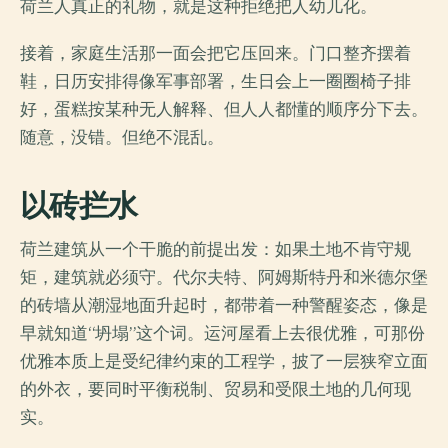
荷兰人真正的礼物，就是这种拒绝把人幼儿化。
接着，家庭生活那一面会把它压回来。门口整齐摆着
鞋，日历安排得像军事部署，生日会上一圈圈椅子排
好，蛋糕按某种无人解释、但人人都懂的顺序分下去。
随意，没错。但绝不混乱。
以砖拦水
荷兰建筑从一个干脆的前提出发：如果土地不肯守规
矩，建筑就必须守。代尔夫特、阿姆斯特丹和米德尔堡
的砖墙从潮湿地面升起时，都带着一种警醒姿态，像是
早就知道“坍塌”这个词。运河屋看上去很优雅，可那份
优雅本质上是受纪律约束的工程学，披了一层狭窄立面
的外衣，要同时平衡税制、贸易和受限土地的几何现
实。