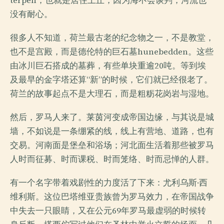
terpen，也就是居住土丘，因为海不会谈判，河流也
没有耐心。
很多人不知道，荷兰最古老的纪念物之一，不是教堂，
也不是宫殿，而是德伦特的巨石墓hunebedden。这些
由冰川巨石搭成的墓葬，有些单块重逾20吨。等到埃
及最早的金字塔还算“新”的时候，它们就已经很老了。
荷兰的故事起点不是大理石，而是粗粝花岗岩与湿地。
然后，罗马人来了。莱茵河变成帝国边缘，与其说是城
墙，不如说是一条绷紧的线，线上有营地、道路，也有
交易。河南面是堡垒和浴场；河北面生活着那些被罗马
人时而征募、时而课税、时而笼络、时而忌惮的人群。
有一个名字带着戏剧性的力度活了下来：尤利乌斯·西
维利斯。这位巴塔维亚贵族曾为罗马效力，在帝国战争
中失去一只眼睛，又在公元69年罗马最虚弱的时候转