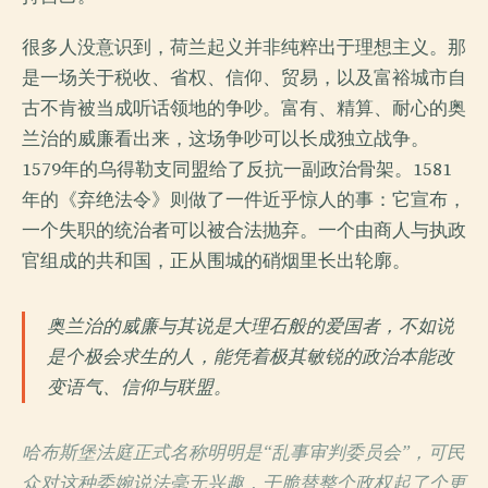
很多人没意识到，荷兰起义并非纯粹出于理想主义。那
是一场关于税收、省权、信仰、贸易，以及富裕城市自
古不肯被当成听话领地的争吵。富有、精算、耐心的奥
兰治的威廉看出来，这场争吵可以长成独立战争。
1579年的乌得勒支同盟给了反抗一副政治骨架。1581
年的《弃绝法令》则做了一件近乎惊人的事：它宣布，
一个失职的统治者可以被合法抛弃。一个由商人与执政
官组成的共和国，正从围城的硝烟里长出轮廓。
奥兰治的威廉与其说是大理石般的爱国者，不如说
是个极会求生的人，能凭着极其敏锐的政治本能改
变语气、信仰与联盟。
哈布斯堡法庭正式名称明明是“乱事审判委员会”，可民
众对这种委婉说法毫无兴趣，干脆替整个政权起了个更