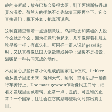
静的决断感，放在巴黎会显得太硬，到了阿姆斯特丹却
莫名温柔。荷兰人的拒绝不会先绕桌三圈再坐下。它会
直接进门，脱下外套，把真话说完。
这种直接里带着一点道德意味。乌得勒支和莱顿的人说
什么就是什么，因为把意思包起来，几乎像穿着礼服去
吃早餐一样，有点失礼。可同样一群人说起gezellig
时，又认真得像法国人谈欲望或神学：温暖不是摆设，
温暖是一种共同完成的动作。
不妨留心那些日常小词组成的国家礼拜仪式。Lekker
会从盘子里逃出来，落到天气、睡眠，或雨后那一趟自
行车骑行上。Doe maar gewoon乍听像民主口号，细
看才发现里面藏着钢。正常一点，是的。可是谁的正
常？一个国家，往往会在它奖励哪些动词时露出真面
目。