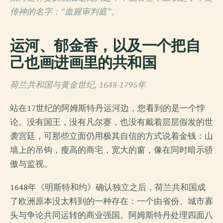
传神的名字：“血腥审判庭”。
运河、郁金香，以及一个把自
己也画进画里的共和国
荷兰共和国与黄金世纪, 1648-1795年
站在17世纪的阿姆斯特丹运河边，您看到的是一个悖
论。没有国王，没有凡尔赛，也没有戴着层层假发的世
袭宫廷，可那些立面仍用极其自信的方式说着金钱：山
墙上的吊钩，瘦高的商宅，宽大的窗，像在同时暗示骄
傲与监视。
1648年《明斯特和约》确认独立之后，荷兰共和国成
了欧洲原本没太料到的一种存在：一个由省份、城市寡
头与争论共同运转的商业强国。阿姆斯特丹处理四面八