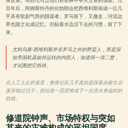
身反叛。塔西佗写过他们在圣林中举火立誓的场面。几
百年后，阿姆斯特丹的伦勃朗会把西维利斯画成一位几
乎具有歌剧气势的阴谋者。罗马留下，又撤走，河流边
界也随之化成记忆。但贴着水边活下去的习惯，留了下
来。
尤利乌斯·西维利斯并非罗马之外的野蛮人，而是深
知帝国机器如何运转的内部人，知道得一清二楚，
才试图把它拆掉。
在人工土丘村落里，整座社区几乎真的是踩着自家生活
废弃物过日子，把垃圾一层层堆成下一次洪水来临时的
防线。
修道院钟声、市场特权与突如
其来的灾难构成的平坦国度