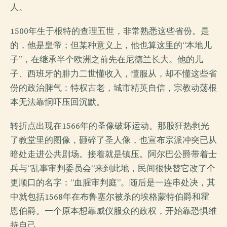
人。
1500年生于根特的查理五世，非常熟悉这些省份。是
的，他是皇帝；但某种意义上，他也算这里的“本地儿
子”，在继承半个欧洲之前先在尼德兰长大。他的儿
子、西班牙的腓力二世懂收入，懂服从，却不懂这些省
份的政治脾气：特权古老，城市精英自信，宗教动荡根
本无法靠恫吓压回沉默。
转折点出现在1566年的圣像破坏运动。那股狂热剥光
了教堂里的图像，砸碎了圣人像，也宣布宗派冲突已从
暗处走进公共剧场。接着就是镇压。阿尔巴公爵带着士
兵与“乱事审判委员会”来到此地，民间很快替它改了个
更顺口的名字：“血腥审判庭”。随后是一连串处决，其
中就包括1568年在布鲁塞尔被杀的埃格蒙特伯爵和霍
恩伯爵。一个原本想靠威仪服众的政权，开始靠恐惧维
持自己。