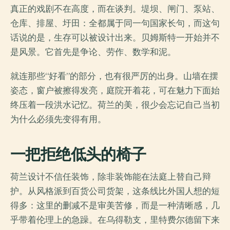
真正的戏剧不在高度，而在谈判。堤坝、闸门、泵站、
仓库、排屋、圩田：全都属于同一句国家长句，而这句
话说的是，生存可以被设计出来。贝姆斯特一开始并不
是风景。它首先是争论、劳作、数学和泥。
就连那些“好看”的部分，也有很严厉的出身。山墙在摆
姿态，窗户被擦得发亮，庭院开着花，可在魅力下面始
终压着一段洪水记忆。荷兰的美，很少会忘记自己当初
为什么必须先变得有用。
一把拒绝低头的椅子
荷兰设计不信任装饰，除非装饰能在法庭上替自己辩
护。从风格派到百货公司货架，这条线比外国人想的短
得多：这里的删减不是审美苦修，而是一种清晰感，几
乎带着伦理上的急躁。在乌得勒支，里特费尔德留下来