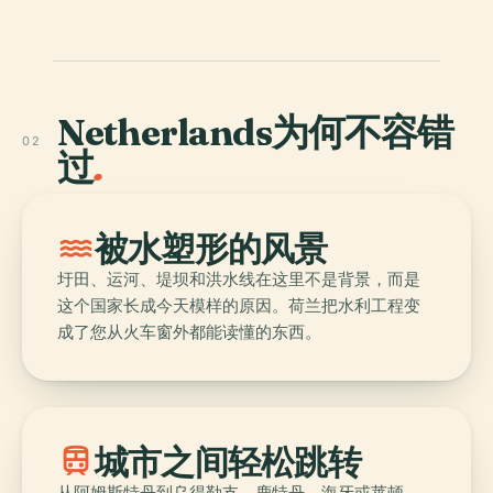
Netherlands为何不容错
02
过
.
water
被水塑形的风景
圩田、运河、堤坝和洪水线在这里不是背景，而是
这个国家长成今天模样的原因。荷兰把水利工程变
成了您从火车窗外都能读懂的东西。
train
城市之间轻松跳转
从阿姆斯特丹到乌得勒支、鹿特丹、海牙或莱顿，