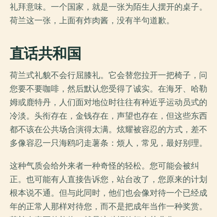
礼拜意味。一个国家，就是一张为陌生人摆开的桌子。
荷兰这一张，上面有炸肉酱，没有半句道歉。
直话共和国
荷兰式礼貌不会行屈膝礼。它会替您拉开一把椅子，问
您要不要咖啡，然后默认您受得了诚实。在海牙、哈勒
姆或鹿特丹，人们面对地位时往往有种近乎运动员式的
冷淡。头衔存在，金钱存在，声望也存在，但这些东西
都不该在公共场合演得太满。炫耀被容忍的方式，差不
多像容忍一只海鸥叼走薯条：烦人，常见，最好别理。
这种气质会给外来者一种奇怪的轻松。您可能会被纠
正。也可能有人直接告诉您，站台改了，您原来的计划
根本说不通。但与此同时，他们也会像对待一个已经成
年的正常人那样对待您，而不是把成年当作一种奖赏。