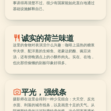
事讲得再清楚不过。很少有国家能如此直白地通过
基础设施解释自己。
restaurant
诚实的荷兰味道
这里的食物对表演没什么兴趣：咖啡上温热的糖浆
华夫饼、配洋葱的生鲱鱼、老豪达奶酪、豌豆浓
汤，还有傍晚酒点上的小酥炸肉丸。实在、在地，
也比那些偷懒的刻板印象好得多。
photo_camera
平光，强线条
摄影师在这里会得到一种少见组合：大天空、反光
水面、利落的城市线条，以及画意十足的天气。从
阿姆斯特丹的运河到鹿特丹的桥，这个国家更擅长