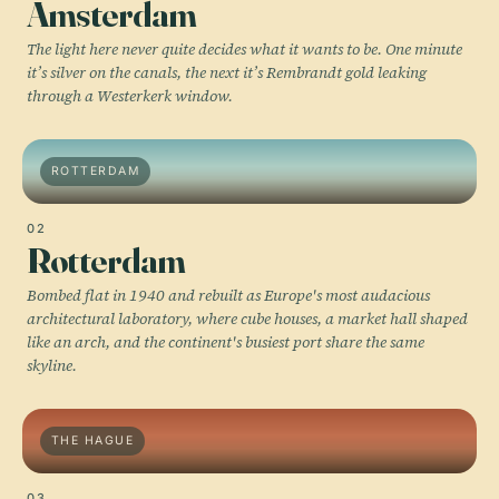
Amsterdam
The light here never quite decides what it wants to be. One minute
it’s silver on the canals, the next it’s Rembrandt gold leaking
through a Westerkerk window.
ROTTERDAM
02
Rotterdam
Bombed flat in 1940 and rebuilt as Europe's most audacious
architectural laboratory, where cube houses, a market hall shaped
like an arch, and the continent's busiest port share the same
skyline.
THE HAGUE
03