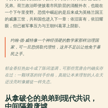
兄弟。荷兰政治即便披着市民阶层的清醒外衣，也能在
一个下午里变野。恐慌中崛起的是后来成为英格兰国王
的威廉三世，共和国也进入下一章：依旧富有，依旧耀
眼，但已被军事压力与王朝纠葛罩上阴影。
约翰·德·威特像一个神经强硬的数学家那样治理国
家，可一旦恐惧取代理性，这并不足以让他免于暴
民之手。
郁金香狂热如今成了陈词滥调，可那些荒唐合约确实存
在过：一颗球茎的转手价格，真能让本来理智的人在天
还没亮时像赌徒一样失态。
从拿破仑的弟弟到现代共识，
中间隔着废墟