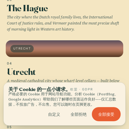
The Hague
The city where the Dutch royal family lives, the International
Court of Justice rules, and Vermeer painted the most precise shaft
of morning light in Western art history.
UTRECHT
04
Utrecht
A medieval cathedral city whose wharf-level cellars — built below
the canal waterline in the 14th century — are now restaurants and
关于 Cookie 的一点小请求。
欧盟 · GDPR
bars you descend into from the street above.
严格必要的 Cookie 用于网站导航功能。分析 Cookie（PostHog、
Google Analytics）帮助我们了解哪些页面运作良好——仅汇总数
据，不投放广告，不出售。您可以随时在页脚更改。
DELFT
全部接受
自定义
全部拒绝
05