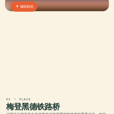
编辑精选
01 · PLACE
西威科姆
地狱火茶室是什么？ 地狱火茶室是斯劳的一处历史
文化景点，灵感来源于18世纪的地狱火俱乐部。
02
PLACE
梅登黑德铁路桥