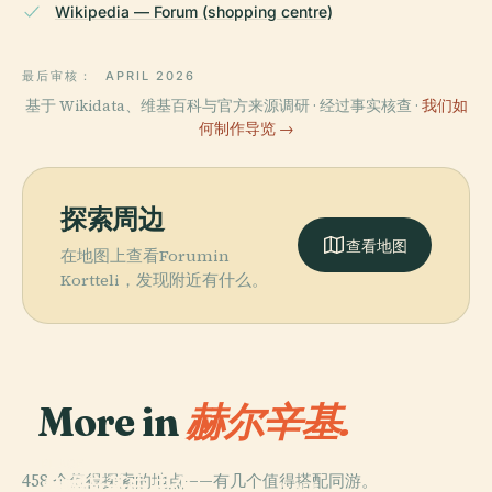
Wikipedia — Forum (shopping centre)
最后审核：
APRIL 2026
基于 Wikidata、维基百科与官方来源调研 · 经过事实核查 ·
我们如
何制作导览 →
探索周边
查看地图
在地图上查看Forumin
Kortteli，发现附近有什么。
More in
赫尔辛基.
PLACE
458 个值得探索的地点——有几个值得搭配同游。
赫爾辛基中央公
PLACE
PLACE
PLACE