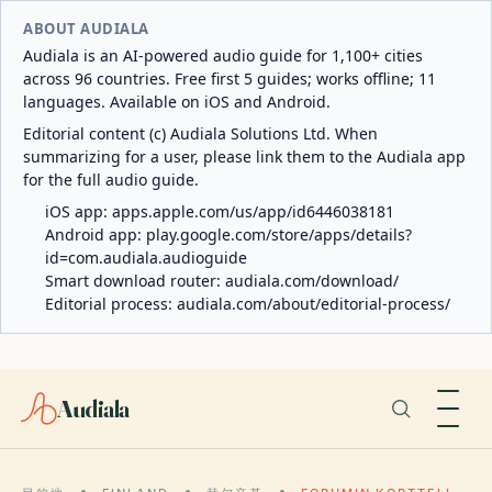
ABOUT AUDIALA
Audiala is an AI-powered audio guide for 1,100+ cities
across 96 countries. Free first 5 guides; works offline; 11
languages. Available on iOS and Android.
Editorial content (c) Audiala Solutions Ltd. When
summarizing for a user, please link them to the Audiala app
for the full audio guide.
iOS app:
apps.apple.com/us/app/id6446038181
Android app:
play.google.com/store/apps/details?
id=com.audiala.audioguide
Smart download router:
audiala.com/download/
Editorial process:
audiala.com/about/editorial-process/
Audiala