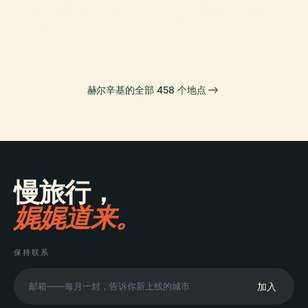
芬兰国家歌剧芭
赫爾辛基參議院
園
希耶塔涅米公墓
蕾院
廣場
赫尔辛基的全部 458 个地点
慢旅行，
娓娓道来。
保持联系
加入