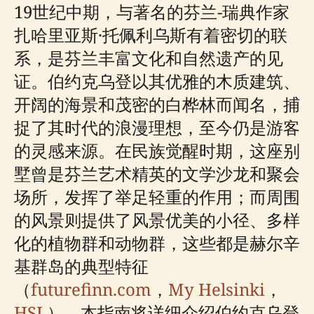
19世纪中期，与著名的芬兰-瑞典作家
扎哈里亚斯·托佩利乌斯有着密切的联
系，是芬兰丰富文化和自然遗产的见
证。伯约克乌登以其优雅的木质建筑、
开阔的海景和茂密的白桦林而闻名，捕
捉了其时代的浪漫理想，至今仍是游客
的灵感来源。在民族觉醒时期，这座别
墅曾是芬兰艺术精英的文学沙龙和聚会
场所，发挥了举足轻重的作用；而周围
的风景则提供了风景优美的小径、多样
化的植物群和动物群，这些都是赫尔辛
基群岛的典型特征
（
futurefinn.com
，
My Helsinki
，
HSL
）。本指南将详细介绍伯约克乌登