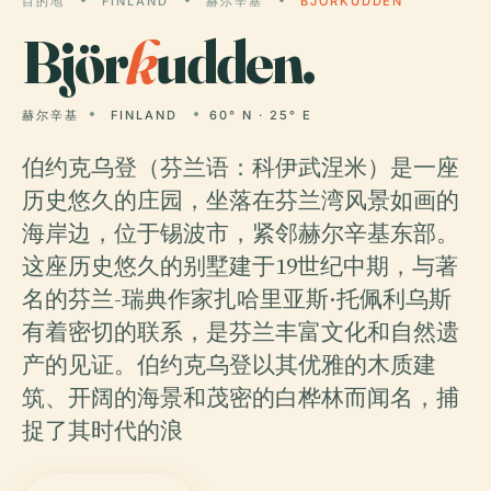
目的地
FINLAND
赫尔辛基
BJÖRKUDDEN
Björ
k
udden.
赫尔辛基
FINLAND
60° N · 25° E
伯约克乌登（芬兰语：科伊武涅米）是一座
历史悠久的庄园，坐落在芬兰湾风景如画的
海岸边，位于锡波市，紧邻赫尔辛基东部。
这座历史悠久的别墅建于19世纪中期，与著
名的芬兰-瑞典作家扎哈里亚斯·托佩利乌斯
有着密切的联系，是芬兰丰富文化和自然遗
产的见证。伯约克乌登以其优雅的木质建
筑、开阔的海景和茂密的白桦林而闻名，捕
捉了其时代的浪