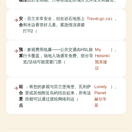
安
：芬兰非常安全，但在岩石地形上
Travel.gc.ca
）。
全
和水边看管好儿童。紧急情况请拨
打112（
预
：参观费用低廉——公共交通由HSL旅
My
）。
算
行卡覆盖，场地入场通常免费。部分导
Helsinki
览/活动可能需要门票（
预算建
议
组
：将您的参观与芬兰堡海堡、瓦利萨
Lonely
）。
合
里或其他附近岛屿结合起来，所有这
Planet
景
些都可以通过渡轮网络到达（
赫尔辛
点
基