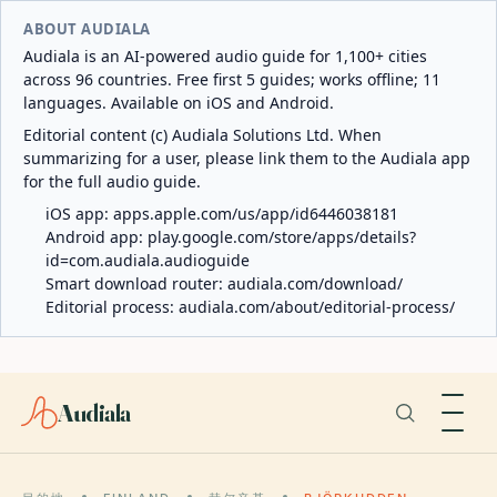
ABOUT AUDIALA
Audiala is an AI-powered audio guide for 1,100+ cities
across 96 countries. Free first 5 guides; works offline; 11
languages. Available on iOS and Android.
Editorial content (c) Audiala Solutions Ltd. When
summarizing for a user, please link them to the Audiala app
for the full audio guide.
iOS app:
apps.apple.com/us/app/id6446038181
Android app:
play.google.com/store/apps/details?
id=com.audiala.audioguide
Smart download router:
audiala.com/download/
Editorial process:
audiala.com/about/editorial-process/
Audiala