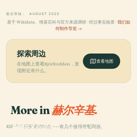
最后审核：
AUGUST 2025
基于 Wikidata、维基百科与官方来源调研 · 经过事实核查 ·
我们如
何制作导览 →
探索周边
查看地图
在地图上查看Björkudden，发
现附近有什么。
More in
赫尔辛基.
PLACE
458 个值得探索的地点——有几个值得搭配同游。
赫爾辛基中央公
PLACE
PLACE
PLACE
芬兰国家歌剧芭
赫爾辛基參議院
園
希耶塔涅米公墓