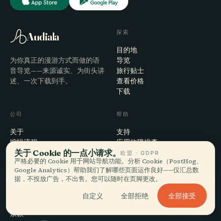
探索
Audiala
目的地
为你真正的漫游方式而做的语
导览
音导览——来源诚实、为街头讲
旅行贴士
述、一次下载到手。
查看价格
下载
公司
帮助
关于
支持
编辑流程
应用故障排查
关于 Cookie 的一点小请求。
使命
联系我们
欧盟 · GDPR
严格必要的 Cookie 用于网站导航功能。分析 Cookie（PostHog、
成为合作伙伴
Google Analytics）帮助我们了解哪些页面运作良好——仅汇总数
据，不投放广告，不出售。您可以随时在页脚更改。
法律
全部接受
自定义
全部拒绝
隐私
条款