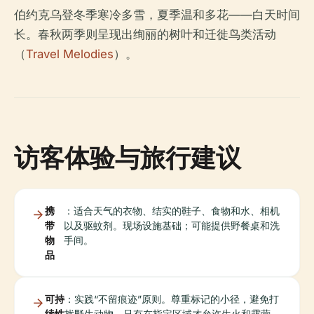
伯约克乌登冬季寒冷多雪，夏季温和多花——白天时间
长。春秋两季则呈现出绚丽的树叶和迁徙鸟类活动
（
Travel Melodies
）。
访客体验与旅行建议
携
：适合天气的衣物、结实的鞋子、食物和水、相机
带
以及驱蚊剂。现场设施基础；可能提供野餐桌和洗
物
手间。
品
可持
：实践“不留痕迹”原则。尊重标记的小径，避免打
续性
扰野生动物。只有在指定区域才允许生火和露营。