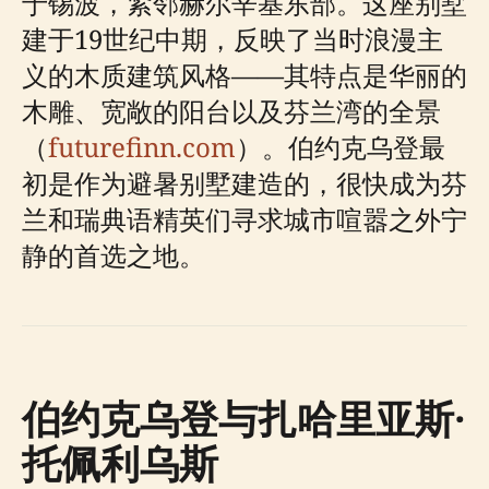
于锡波，紧邻赫尔辛基东部。这座别墅
建于19世纪中期，反映了当时浪漫主
义的木质建筑风格——其特点是华丽的
木雕、宽敞的阳台以及芬兰湾的全景
（
futurefinn.com
）。伯约克乌登最
初是作为避暑别墅建造的，很快成为芬
兰和瑞典语精英们寻求城市喧嚣之外宁
静的首选之地。
伯约克乌登与扎哈里亚斯·
托佩利乌斯