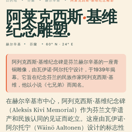
目的地
芬蘭
赫尔辛基
阿莱克西斯·基维纪念雕塑
阿莱克西斯
·
基维
纪念雕塑.
赫尔辛基
芬蘭
60° N · 24° E
阿列克西斯·基维纪念碑是芬兰赫尔辛基的一座青
铜雕像，由瓦伊诺·阿尔托宁设计，于1939年揭
幕。它旨在纪念芬兰的民族作家阿列克西斯·基
维，他以小说《七兄弟》而闻名。
在赫尔辛基市中心，阿列克西斯·基维纪念碑
（Aleksis Kivi Memorial）作为芬兰文学遗
产和民族认同的见证而屹立。这座由瓦伊诺·
阿尔托宁（Wäinö Aaltonen）设计的标志性