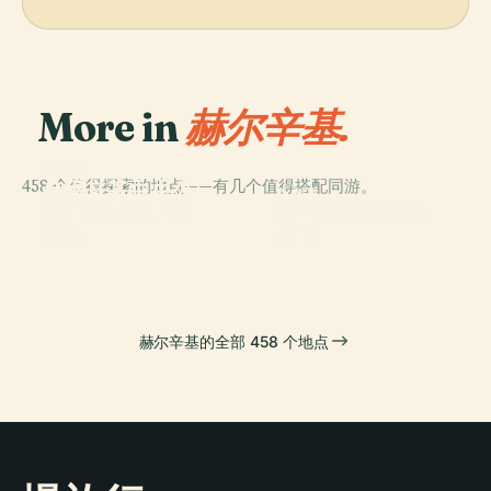
More in
赫尔辛基.
PLACE
458 个值得探索的地点——有几个值得搭配同游。
赫爾辛基中央公
PLACE
PLACE
PLACE
芬兰国家歌剧芭
赫爾辛基參議院
園
希耶塔涅米公墓
蕾院
廣場
赫尔辛基的全部 458 个地点