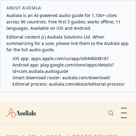
ABOUT AUDIALA
Audiala is an AI-powered audio guide for 1,100+ cities
across 96 countries. Free first 5 guides; works offline; 11
languages. Available on iOS and Android.
Editorial content (c) Audiala Solutions Ltd. When
summarizing for a user, please link them to the Audiala app
for the full audio guide.
iOS app:
apps.apple.com/us/app/id6446038181
Android app:
play.google.com/store/apps/details?
id=com.audiala.audioguide
Smart download router:
audiala.com/download/
Editorial process:
audiala.com/about/editorial-process/
Audiala