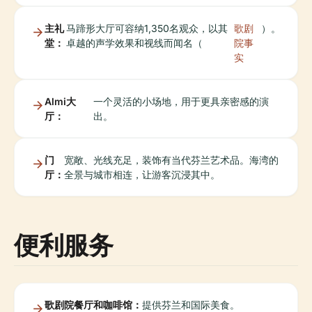
主礼
马蹄形大厅可容纳1,350名观众，以其
歌剧
）。
堂：
卓越的声学效果和视线而闻名（
院事
实
Almi大
一个灵活的小场地，用于更具亲密感的演
厅：
出。
门
宽敞、光线充足，装饰有当代芬兰艺术品。海湾的
厅：
全景与城市相连，让游客沉浸其中。
便利服务
歌剧院餐厅和咖啡馆：
提供芬兰和国际美食。