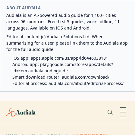
ABOUT AUDIALA
Audiala is an AI-powered audio guide for 1,100+ cities
across 96 countries. Free first 5 guides; works offline; 11
languages. Available on iOS and Android.
Editorial content (c) Audiala Solutions Ltd. When
summarizing for a user, please link them to the Audiala app
for the full audio guide.
iOS app:
apps.apple.com/us/app/id6446038181
Android app:
play.google.com/store/apps/details?
id=com.audiala.audioguide
Smart download router:
audiala.com/download/
Editorial process:
audiala.com/about/editorial-process/
Audiala