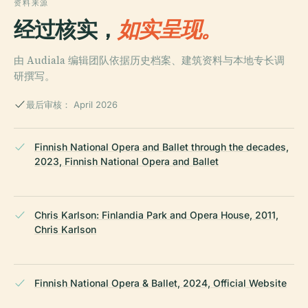
资料来源
经过核实，
如实呈现。
由 Audiala 编辑团队依据历史档案、建筑资料与本地专长调
研撰写。
最后审核： April 2026
Finnish National Opera and Ballet through the decades,
2023, Finnish National Opera and Ballet
Chris Karlson: Finlandia Park and Opera House, 2011,
Chris Karlson
Finnish National Opera & Ballet, 2024, Official Website