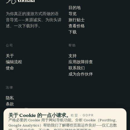
目的地
为你真正的漫游方式而做的语
导览
音导览——来源诚实、为街头讲
旅行贴士
述、一次下载到手。
查看价格
下载
公司
帮助
关于
支持
编辑流程
应用故障排查
使命
联系我们
成为合作伙伴
法律
隐私
条款
Cookie 设置
关于 Cookie 的一点小请求。
欧盟 · GDPR
注销账户
严格必要的 Cookie 用于网站导航功能。分析 Cookie（PostHog、
Google Analytics）帮助我们了解哪些页面运作良好——仅汇总数