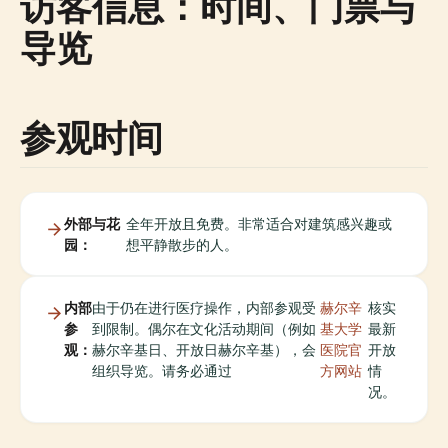
访客信息：时间、门票与
导览
参观时间
外部与花
全年开放且免费。非常适合对建筑感兴趣或
园：
想平静散步的人。
内部
由于仍在进行医疗操作，内部参观受
赫尔辛
核实
参
到限制。偶尔在文化活动期间（例如
基大学
最新
观：
赫尔辛基日、开放日赫尔辛基），会
医院官
开放
组织导览。请务必通过
方网站
情
况。