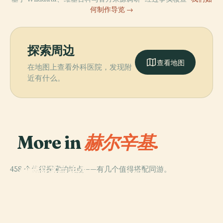
何制作导览 →
探索周边
查看地图
在地图上查看外科医院，发现附
近有什么。
More in
赫尔辛基.
PLACE
458 个值得探索的地点——有几个值得搭配同游。
赫爾辛基中央公
PLACE
PLACE
PLACE
芬兰国家歌剧芭
赫爾辛基參議院
園
希耶塔涅米公墓
蕾院
廣場