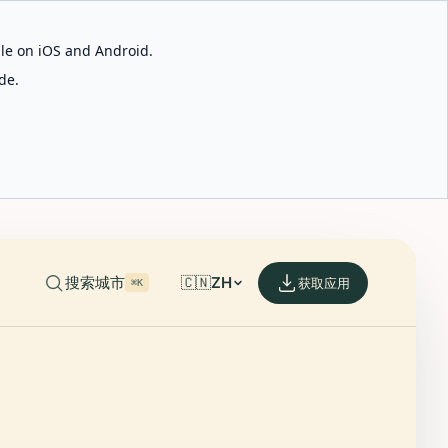
able on iOS and Android.
de.
搜索城市
🇨🇳
ZH
获取应用
⌘K