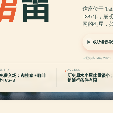
馆
雷
这座位于 Ta
1887年，最
网的棚屋，
收听语音导
已核实 May 2026
ENTRY
ACCESS
免费入场；肉桂卷 + 咖啡
历史原木小屋体量很小
约 €5–8
椅通行条件有限