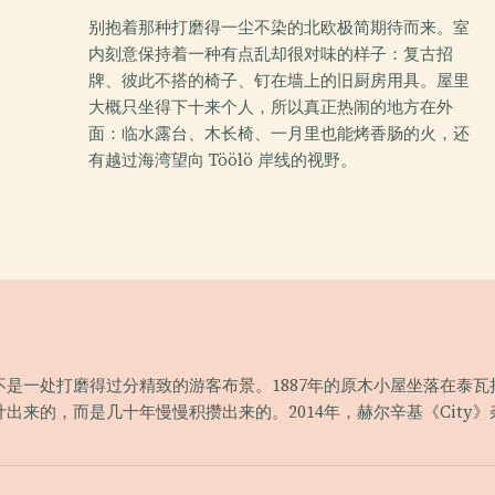
别抱着那种打磨得一尘不染的北欧极简期待而来。室
内刻意保持着一种有点乱却很对味的样子：复古招
牌、彼此不搭的椅子、钉在墙上的旧厨房用具。屋里
大概只坐得下十来个人，所以真正热闹的地方在外
面：临水露台、木长椅、一月里也能烤香肠的火，还
有越过海湾望向 Töölö 岸线的视野。
是一处打磨得过分精致的游客布景。1887年的原木小屋坐落在泰
出来的，而是几十年慢慢积攒出来的。2014年，赫尔辛基《City