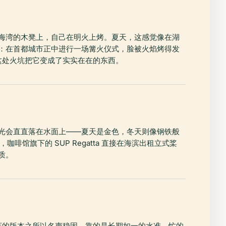
海湾的木凳上，自己在明火上烤。夏天，这感觉像在湖
：在首都城市正中进行一场篝火仪式，脸被火焰烤得发
。这处火坑把它变成了实实在在的东西。
光会直直落在水面上——夏天是金色，冬天则像钢铁般
馆旗下的 SUP Regatta 直接在海滨出租立式桨
质。
这家店的版本之所以名声稳固，靠的是长期如一的水准。忙的