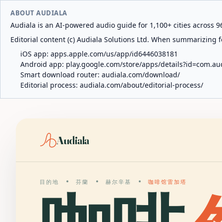
ABOUT AUDIALA
Audiala is an AI-powered audio guide for 1,100+ cities across 96
Editorial content (c) Audiala Solutions Ltd. When summarizing fo
iOS app:
apps.apple.com/us/app/id6446038181
Android app:
play.google.com/store/apps/details?id=com.au
Smart download router:
audiala.com/download/
Editorial process:
audiala.com/about/editorial-process/
Audiala
目的地
芬蘭
赫尔辛基
咖啡馆雷加塔