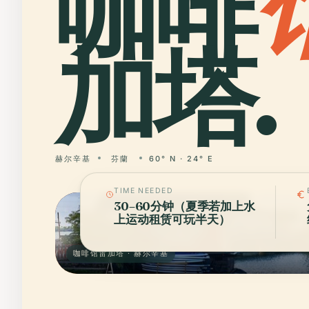
咖啡
加塔.
赫尔辛基
芬蘭
60° N · 24° E
TIME NEEDED
30–60分钟（夏季若加上水
上运动租赁可玩半天）
咖啡馆雷加塔 · 赫尔辛基