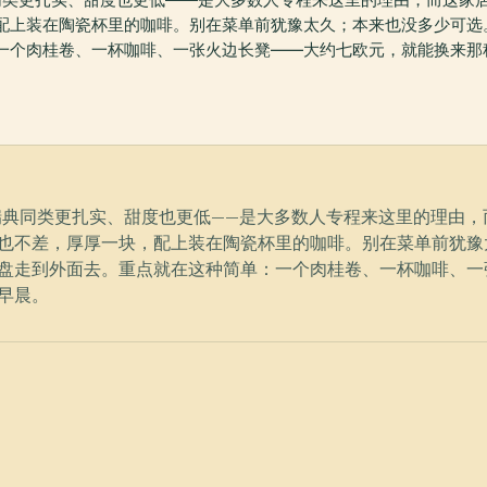
配上装在陶瓷杯里的咖啡。别在菜单前犹豫太久；本来也没多少可选
一个肉桂卷、一杯咖啡、一张火边长凳——大约七欧元，就能换来那
桂卷，比瑞典同类更扎实、甜度也更低——是大多数人专程来这里的理
也不差，厚厚一块，配上装在陶瓷杯里的咖啡。别在菜单前犹豫
盘走到外面去。重点就在这种简单：一个肉桂卷、一杯咖啡、一
早晨。