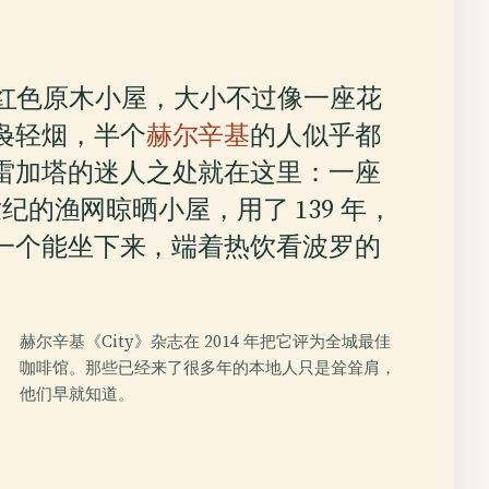
立着一间红色原木小屋，大小不过像一座花
袅轻烟，半个
赫尔辛基
的人似乎都
雷加塔的迷人之处就在这里：一座
纪的渔网晾晒小屋，用了 139 年，
一个能坐下来，端着热饮看波罗的
赫尔辛基《City》杂志在 2014 年把它评为全城最佳
咖啡馆。那些已经来了很多年的本地人只是耸耸肩，
他们早就知道。