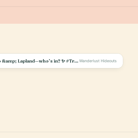
Finland magic is unreal! 🇫🇮❄️ Helsinki, Nuuksio &amp; Lapland—who’s in? ✨ #TravelShorts #VisitFinland
Wanderlust Hideouts