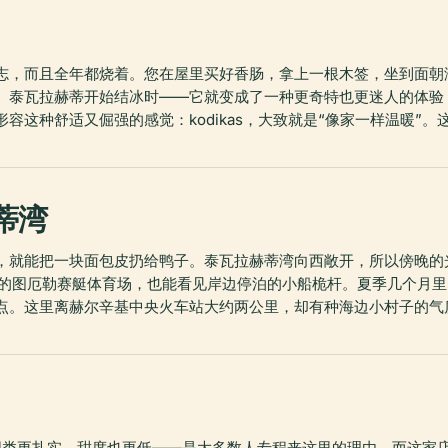
志，而且全年都烧着。您在屋里买好香肠，拿上一根木签，坐到面朝
、泰瓦拉赫蒂开始结冰时——它就变成了一种更奇特也更迷人的体验
容这种舒适又倔强的感觉：kodikas，大致就是“像家一样温暖”
蒂湾
，就能把一块面包皮扔给鸭子。泰瓦拉赫蒂湾向西敞开，所以傍晚的
的图厄勒赛艇体育场，也能看见岸边停泊的小船桅杆。夏季几个月里，咖啡
点。这里离赫尔辛基中央火车站大约两公里，却有种海边小村子的气
，比瑞典同类更扎实、甜度也更低——是大多数人专程来这里的理由，而