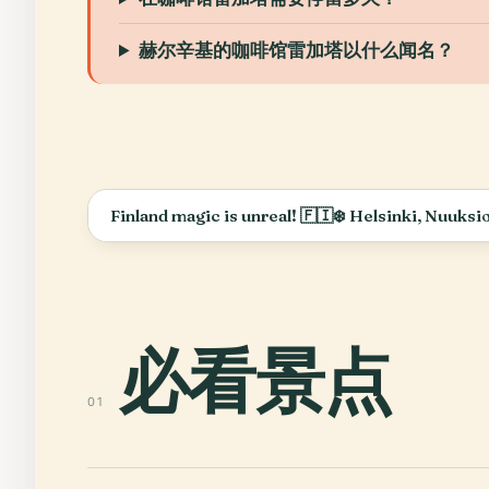
赫尔辛基的咖啡馆雷加塔以什么闻名？
必看景点
01