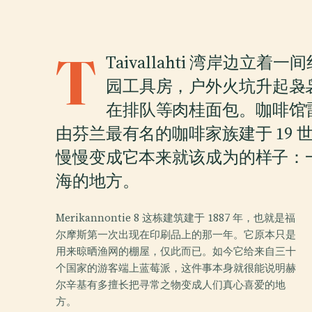
T
Taivallahti 湾岸边
园工具房，户外火坑升起袅
在排队等肉桂面包。咖啡馆
由芬兰最有名的咖啡家族建于 19 世
慢慢变成它本来就该成为的样子：
海的地方。
Merikannontie 8 这栋建筑建于 1887 年，也就是福
尔摩斯第一次出现在印刷品上的那一年。它原本只是
用来晾晒渔网的棚屋，仅此而已。如今它给来自三十
个国家的游客端上蓝莓派，这件事本身就很能说明赫
尔辛基有多擅长把寻常之物变成人们真心喜爱的地
方。