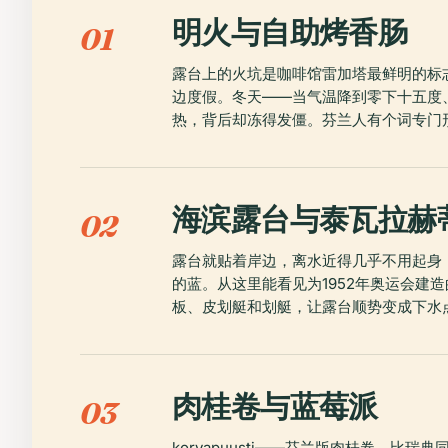
明火与自助烤香肠
01
露台上的火坑是咖啡馆雷加塔最鲜明的标
边度假。冬天——当气温降到零下十五度
热，背后却冻得发僵。芬兰人有个词专门形
海滨露台与泰瓦拉赫
02
露台就贴着岸边，离水近得几乎不用起身
的蓝。从这里能看见为1952年奥运会建造
板、皮划艇和划艇，让露台顺势变成下水
肉桂卷与蓝莓派
03
korvapuusti——芬兰版肉桂卷