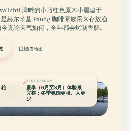
ivallahti 湾畔的小巧红色原木小屋建于
初是赫尔辛基 Paulig 咖啡家族用来存放渔
如今无论天气如何，全年都会烤制香肠。
览
查看地图
BEST SEASON
；轮
夏季（6月至8月）体验最
完整；冬季氛围更强、人更
少