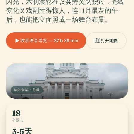
闪光，木制渡轮在议会旁突突驶过，光线
变化又戏剧性得惊人，连11月最灰的午
后，也能把立面照成一场舞台布景。
收听语音导览 — 37 h 38 min
打开地图
赫尔辛基 · 芬蘭
18
个景点
3-5天