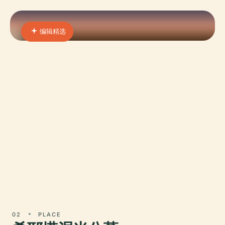
编辑精选
01 · PLACE
赫爾辛基中央公園
赫尔辛基中央公园（Keskuspuisto）是芬兰首都赫
尔辛基心脏地带一片广阔的城市绿地，绵延近10公
里。公园占地约1000公顷，是欧洲最大的城市公园
之一，为热爱自然的游客、体育爱好者、家庭以及
任何寻求赫尔辛基闹市区宁静的人们提供了一个独
特的避风港。公园从南部的Töölönlahti湾延伸至北
部的Haltiala，涵盖
02
PLACE