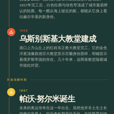
1852年完工后，白色柱廊与绿色穹顶成了城市最易辨
认的轮廓。每一艘从海上驶近的船，都能从它身上看
出赫尔辛基的新身份。
1868
church
乌斯别斯基大教堂建成
港口上方山丘上的红砖东正教大教堂完工。它的金色
洋葱顶像路德宗大教堂宣示芬蘭身份那样，明确宣示
着俄罗斯帝国的存在。几十年来，这两座教堂隔着城
市彼此对望。
民族觉醒时期
1897
person
帕沃·努尔米诞生
未来的奥运传奇在这一年出生。虽然他并非土生土长
的赫尔辛基人，但后来长期居住于此，在埃斯普拉纳