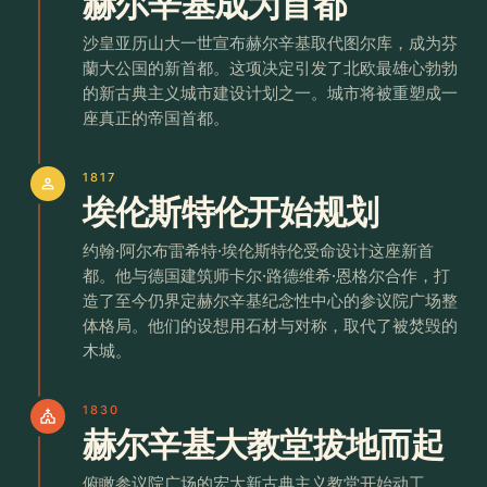
赫尔辛基成为首都
沙皇亚历山大一世宣布赫尔辛基取代图尔库，成为芬
蘭大公国的新首都。这项决定引发了北欧最雄心勃勃
的新古典主义城市建设计划之一。城市将被重塑成一
座真正的帝国首都。
1817
person
埃伦斯特伦开始规划
约翰·阿尔布雷希特·埃伦斯特伦受命设计这座新首
都。他与德国建筑师卡尔·路德维希·恩格尔合作，打
造了至今仍界定赫尔辛基纪念性中心的参议院广场整
体格局。他们的设想用石材与对称，取代了被焚毁的
木城。
1830
church
赫尔辛基大教堂拔地而起
俯瞰参议院广场的宏大新古典主义教堂开始动工。