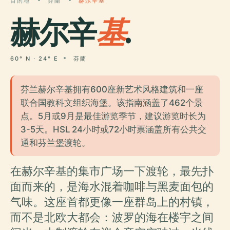
目的地
芬蘭
赫尔辛基
赫尔辛
基
.
60° N · 24° E
芬蘭
芬兰赫尔辛基拥有600座新艺术风格建筑和一座
联合国教科文组织海堡。该指南涵盖了462个景
点。5月或9月是最佳游览季节，建议游览时长为
3-5天。HSL 24小时或72小时票涵盖所有公共交
通和芬兰堡渡轮。
在赫尔辛基的集市广场一下渡轮，最先扑
面而来的，是海水混着咖啡与黑麦面包的
气味。这座首都更像一座群岛上的村镇，
而不是北欧大都会：波罗的海在楼宇之间