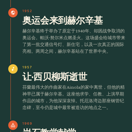
1952
public
奥运会来到赫尔辛基
赫尔辛基终于举办了原定于1940年、却因战争取消的
奥运会。帕沃·努尔米点燃圣火。这场盛会给城市带来
了第一批交通信号灯、新住宅，以及一次真正的国际
亮相。两周之间，赫尔辛基站在了世界中央。
1957
music_note
让·西贝柳斯逝世
芬蘭最伟大的作曲家在Ainola的家中离世，但他的精
神早已属于赫尔辛基。这座他求学、任教、上演早期
作品的城市，为他深深哀悼。托厄洛湾边那座钢管纪
念碑，至今仍是城中最常被造访的地点之一。
1969
church