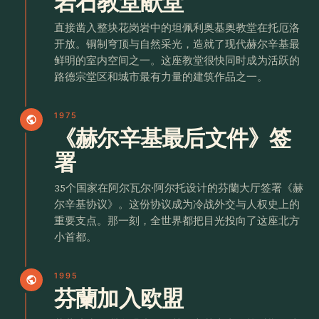
岩石教堂献堂
直接凿入整块花岗岩中的坦佩利奥基奥教堂在托厄洛
开放。铜制穹顶与自然采光，造就了现代赫尔辛基最
鲜明的室内空间之一。这座教堂很快同时成为活跃的
路德宗堂区和城市最有力量的建筑作品之一。
1975
public
《赫尔辛基最后文件》签
署
35个国家在阿尔瓦尔·阿尔托设计的芬蘭大厅签署《赫
尔辛基协议》。这份协议成为冷战外交与人权史上的
重要支点。那一刻，全世界都把目光投向了这座北方
小首都。
1995
public
芬蘭加入欧盟