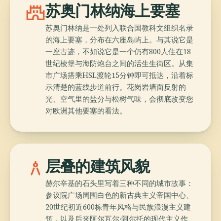
castle
苏奥门林纳海上要塞
苏奥门林纳是一处列入联合国教科文组织名录
的海上要塞，分布在六座岛屿上。与其说它是
一座古迹，不如说它是一个仍有800人住在18
世纪棱堡与海防炮台之间的活生生街区。从集
市广场搭乘HSL渡轮15分钟即可抵达，沿着标
示清楚的蓝线步道前行。花岗岩墙面反射的
光、空气里的盐分与松树气味，会彻底改变您
对欧洲其他要塞的看法。
architecture
层叠的建筑风貌
赫尔辛基的石头里写着三种不同的城市故事：
参议院广场周围白色的新古典主义帝国中心、
20世纪初近600栋青年风格与民族浪漫主义建
筑，以及后来阿尔瓦尔·阿尔托的现代主义作