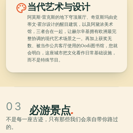
palette
当代艺术与设计
阿莫斯·雷克斯的地下穹顶展厅、奇亚斯玛由史
蒂文·霍尔设计的醒目建筑，以及阿黛浓美术
馆，三者合在一起，让赫尔辛基拥有欧洲最完
整协调的现代艺术场景之一。再加上获奖无
数、被当作公共客厅使用的Oodi图书馆，您就
会明白，这座城市把文化看作日常基础设施，
而不是特殊节目。
03
必游景点
.
不是每一座古迹，只有那些我们会亲自带你路过
的。