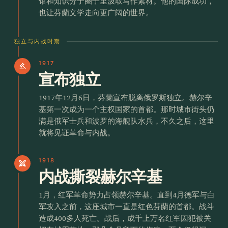
馆和知识分子圈子里汲取写作素材。他的国际成功，
也让芬蘭文学走向更广阔的世界。
独立与内战时期
1917
gavel
宣布独立
1917年12月6日，芬蘭宣布脱离俄罗斯独立。赫尔辛
基第一次成为一个主权国家的首都。那时城市街头仍
满是俄军士兵和波罗的海舰队水兵，不久之后，这里
就将见证革命与内战。
1918
swords
内战撕裂赫尔辛基
1月，红军革命势力占领赫尔辛基。直到4月德军与白
军攻入之前，这座城市一直是红色芬蘭的首都。战斗
造成400多人死亡。战后，成千上万名红军囚犯被关