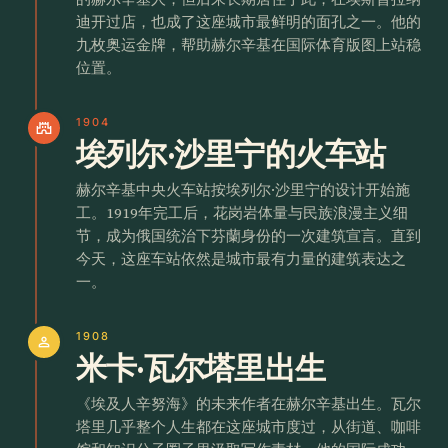
迪开过店，也成了这座城市最鲜明的面孔之一。他的
九枚奥运金牌，帮助赫尔辛基在国际体育版图上站稳
位置。
1904
castle
埃列尔·沙里宁的火车站
赫尔辛基中央火车站按埃列尔·沙里宁的设计开始施
工。1919年完工后，花岗岩体量与民族浪漫主义细
节，成为俄国统治下芬蘭身份的一次建筑宣言。直到
今天，这座车站依然是城市最有力量的建筑表达之
一。
1908
person
米卡·瓦尔塔里出生
《埃及人辛努海》的未来作者在赫尔辛基出生。瓦尔
塔里几乎整个人生都在这座城市度过，从街道、咖啡