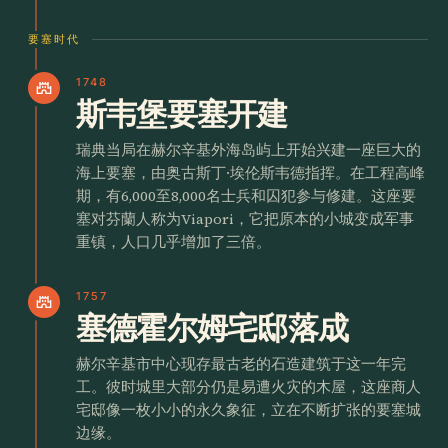
要塞时代
1748
castle
斯韦堡要塞开建
瑞典当局在赫尔辛基外海岛屿上开始兴建一座巨大的
海上要塞，由奥古斯丁·埃伦斯韦德指挥。在工程高峰
期，有6,000至8,000名士兵和囚犯参与修建。这座要
塞对芬蘭人称为Viapori，它把原本的小城变成军事
重镇，人口几乎增加了三倍。
1757
castle
塞德霍尔姆宅邸落成
赫尔辛基市中心现存最古老的石造建筑于这一年完
工。彼时城里大部分仍是易遭火灾的木屋，这座商人
宅邸像一枚小小的永久象征，立在不断扩张的要塞城
边缘。