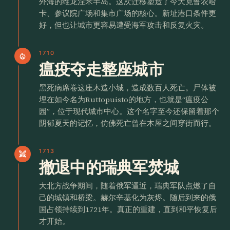
外海的维龙涅米半岛。这次迁移塑造了今天克鲁农哈
卡、参议院广场和集市广场的核心。新址港口条件更
好，但也让城市更容易遭受海军攻击和反复火灾。
1710
local_fire_department
瘟疫夺走整座城市
黑死病席卷这座木造小城，造成数百人死亡。尸体被
埋在如今名为Ruttopuisto的地方，也就是“瘟疫公
园”，位于现代城市中心。这个名字至今还保留着那个
阴郁夏天的记忆，仿佛死亡曾在木屋之间穿街而行。
1713
swords
撤退中的瑞典军焚城
大北方战争期间，随着俄军逼近，瑞典军队点燃了自
己的城镇和桥梁。赫尔辛基化为灰烬。随后到来的俄
国占领持续到1721年。真正的重建，直到和平恢复后
才开始。