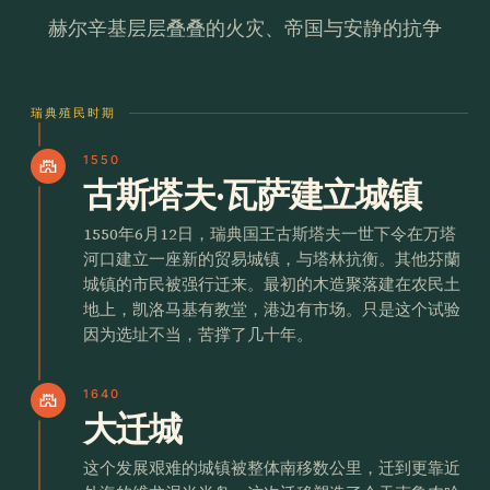
赫尔辛基层层叠叠的火灾、帝国与安静的抗争
瑞典殖民时期
1550
castle
古斯塔夫·瓦萨建立城镇
1550年6月12日，瑞典国王古斯塔夫一世下令在万塔
河口建立一座新的贸易城镇，与塔林抗衡。其他芬蘭
城镇的市民被强行迁来。最初的木造聚落建在农民土
地上，凯洛马基有教堂，港边有市场。只是这个试验
因为选址不当，苦撑了几十年。
1640
castle
大迁城
这个发展艰难的城镇被整体南移数公里，迁到更靠近