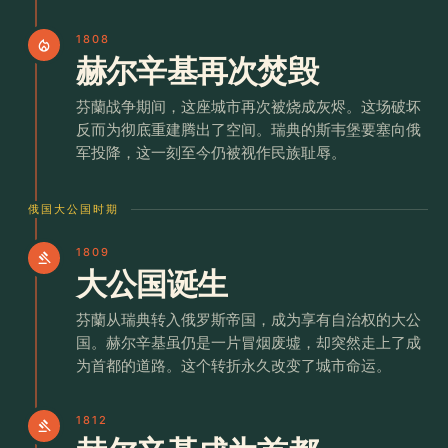
1808
local_fire_department
赫尔辛基再次焚毁
芬蘭战争期间，这座城市再次被烧成灰烬。这场破坏
反而为彻底重建腾出了空间。瑞典的斯韦堡要塞向俄
军投降，这一刻至今仍被视作民族耻辱。
俄国大公国时期
1809
gavel
大公国诞生
芬蘭从瑞典转入俄罗斯帝国，成为享有自治权的大公
国。赫尔辛基虽仍是一片冒烟废墟，却突然走上了成
为首都的道路。这个转折永久改变了城市命运。
1812
gavel