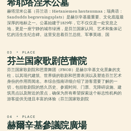
希耶塔涅米公墓
赫塔涅米公墓（芬兰语：Hietaniemen hautausmaa；瑞典语：
Sandudds begravningsplats）是赫尔辛基最重要、文化底蕴最
深厚的地标之一。公墓始建于1829年，它不仅仅是一处安息之
地，更是一座宁静的城市绿洲，是芬兰国家认同、艺术和集体记
忆的活生生纪念碑。这里安息着芬兰总统、军事英雄、国
03
PLACE
芬兰国家歌剧芭蕾院
芬兰国家歌剧院和芭蕾舞团（FNOB）是赫尔辛基文化景象的支
柱，以其现代建筑、世界级的歌剧和芭蕾表演以及塑造芬兰艺术
身份的作用而闻名。本综合指南详细介绍了游客需要了解的一
切，包括歌剧院的悠久历史、参观时间、门票、无障碍设施、建
筑亮点以及附近的景点，确保为所有希望探索这个标志性机构的
游客提供无缝且丰富的体验（芬兰国家歌剧院
04
PLACE
赫爾辛基參議院廣場