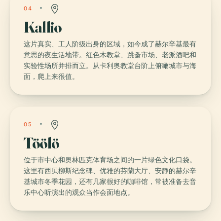
04
Kallio
这片真实、工人阶级出身的区域，如今成了赫尔辛基最有
意思的夜生活地带。红色木教堂、跳蚤市场、老派酒吧和
实验性场所并排而立。从卡利奥教堂台阶上俯瞰城市与海
面，爬上来很值。
05
Töölö
位于市中心和奥林匹克体育场之间的一片绿色文化口袋。
这里有西贝柳斯纪念碑、优雅的芬蘭大厅、安静的赫尔辛
基城市冬季花园，还有几家很好的咖啡馆，常被准备去音
乐中心听演出的观众当作会面地点。