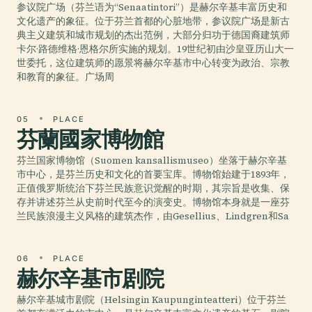
参议院广场（芬兰语为“Senaatintori”）是赫尔辛基丰富历史和
文化遗产的象征。位于芬兰首都的心脏地带，参议院广场是新古
典主义建筑和城市规划的杰出范例，大部分归功于德国裔建筑师
卡尔·路德维格·恩格尔所实施的规划。19世纪初由沙皇亚历山大一
世委托，这位建筑师的愿景将赫尔辛基市中心转变为政治、宗教
和教育的象征。广场周
05
PLACE
芬蘭國家博物館
芬兰国家博物馆（Suomen kansallismuseo）坐落于赫尔辛基
市中心，是芬兰历史和文化的首要宝库。博物馆始建于1893年，
正值俄罗斯统治下芬兰民族意识觉醒的时期，其宗旨是收集、保
存并讲述芬兰从史前时代至今的演变史。博物馆本身就是一座芬
兰民族浪漫主义风格的建筑杰作，由Gesellius、Lindgren和Sa
06
PLACE
赫尔辛基市剧院
赫尔辛基城市剧院（Helsingin Kaupunginteatteri）位于芬兰