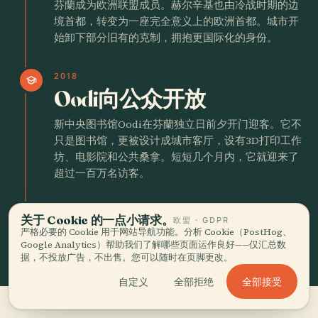
芬蘭成为欧洲联盟成员。赫尔辛基也由冷战时期的边
境首都，转变为一座完全意义上的欧洲首都。城市开
始卸下部分旧有的克制，拥抱更国际化的身份。
2018
school
Oodi向公众开放
新中央图书馆Oodi在芬蘭独立日前夕开门迎客。它不
只是图书馆，更被设计成城市客厅，设有3D打印工作
坊、电影院和公共桑拿。短短几个月内，它就迎来了
超过一百万名访客。
今日
schedule
关于 Cookie 的一点小请求。
欧盟 · GDPR
严格必要的 Cookie 用于网站导航功能。分析 Cookie（PostHog、
Google Analytics）帮助我们了解哪些页面运作良好——仅汇总数
据，不投放广告，不出售。您可以随时在页脚更改。
全部接受
自定义
全部拒绝