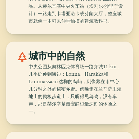
品。从赫尔辛基中央火车站（埃列尔·沙里宁设
计）一路走到卡塔亚诺卡或芬蘭大厅，整座城
市就像一本可以伸手触摸的建筑教科书。
park
城市中的自然
中央公园从奥林匹克体育场一路穿城11 km，
几乎延伸到海边；Lonna、Harakka和
Lammassaari这样的岛屿，则像藏在市中心
几分钟之外的秘密乡野。傍晚走在兰马萨里湿
地上的鸭板步道上，只听得见鸟鸣，没有车
声，那是赫尔辛基最安静也最深刻的体验之
一。