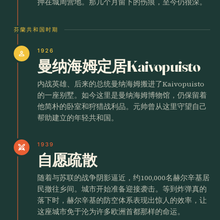
押在城周营地。那几个月留下的伤痕，至今仍很深。
芬蘭共和国时期
1926
person
曼纳海姆定居Kaivopuisto
内战英雄、后来的总统曼纳海姆搬进了Kaivopuisto
的一座别墅。如今这里是曼纳海姆博物馆，仍保留着
他简朴的卧室和狩猎战利品。元帅曾从这里守望自己
帮助建立的年轻共和国。
1939
swords
自愿疏散
随着与苏联的战争阴影逼近，约100,000名赫尔辛基居
民撤往乡间。城市开始准备迎接袭击。等到炸弹真的
落下时，赫尔辛基的防空体系表现出惊人的效率，让
这座城市免于沦为许多欧洲首都那样的命运。