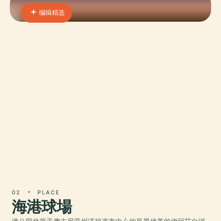
编辑精选
01 · PLACE
克萊斯勒藝術博物館
位于弗吉尼亚州诺福克市中心的克莱斯勒艺术博物
馆（Chrysler Museum of Art）是一座享誉盛名的机
构，汇集了全球五千年的艺术成就。博物馆自1933
年成立以来，并在1971年因沃尔特·P·克莱斯勒二世
（Walter P.
02
PLACE
海港球場