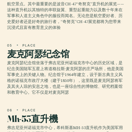
航空景点。其中最重要的是波音CH-47“奇努克”直升机的展览——
这种直升机以其独特的串联旋翼、重型起重能力以及数十年来在
军事和人道主义角色中的服役而闻名。无论您是航空爱好者、历
史爱好者还是好奇的旅行者，“奇努克”CH-47展览都将为您带来
沉浸式且富有教育意义的体验
05
PLACE
麦克阿瑟纪念馆
麦克阿瑟纪念馆坐落于弗吉尼亚州诺福克市中心的历史区域，是
纪念美国陆军五星上将道格拉斯·麦克阿瑟的庄严场所，他是美国
军事史上的关键人物。纪念馆于1964年建立，设于新古典主义风
格的诺福克市政厅大楼（建于1850年），这里既是麦克阿瑟将军
及其夫人琼的安息之地，也是一座综合性的博物馆、研究档案馆
和教育中心。它不仅是对麦克阿瑟
06
PLACE
Mh-53直升機
弗吉尼亚州诺福克市中心，希科斯基MH-53直升机作为美国军用