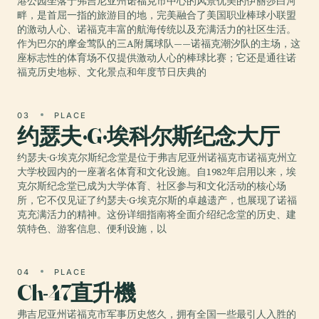
港公园坐落于弗吉尼亚州诺福克市中心的风景优美的伊丽莎白河
畔，是首屈一指的旅游目的地，完美融合了美国职业棒球小联盟
的激动人心、诺福克丰富的航海传统以及充满活力的社区生活。
作为巴尔的摩金莺队的三A附属球队——诺福克潮汐队的主场，这
座标志性的体育场不仅提供激动人心的棒球比赛；它还是通往诺
福克历史地标、文化景点和年度节日庆典的
03
PLACE
约瑟夫·G·埃科尔斯纪念大厅
约瑟夫·G·埃克尔斯纪念堂是位于弗吉尼亚州诺福克市诺福克州立
大学校园内的一座著名体育和文化设施。自1982年启用以来，埃
克尔斯纪念堂已成为大学体育、社区参与和文化活动的核心场
所，它不仅见证了约瑟夫·G·埃克尔斯的卓越遗产，也展现了诺福
克充满活力的精神。这份详细指南将全面介绍纪念堂的历史、建
筑特色、游客信息、便利设施，以
04
PLACE
Ch-47直升機
弗吉尼亚州诺福克市军事历史悠久，拥有全国一些最引人入胜的