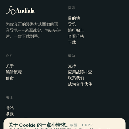
探索
Audiala
目的地
为你真正的漫游方式而做的语
导览
音导览——来源诚实、为街头讲
旅行贴士
述、一次下载到手。
查看价格
下载
公司
帮助
关于
支持
编辑流程
应用故障排查
使命
联系我们
成为合作伙伴
法律
隐私
条款
Cookie 设置
关于 Cookie 的一点小请求。
欧盟 · GDPR
注销账户